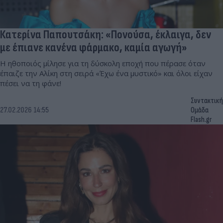
Κατερίνα Παπουτσάκη: «Πονούσα, έκλαιγα, δεν
με έπιανε κανένα φάρμακο, καμία αγωγή»
Η ηθοποιός μίλησε για τη δύσκολη εποχή που πέρασε όταν
έπαιζε την Αλίκη στη σειρά «Έχω ένα μυστικό» και όλοι είχαν
πέσει να τη φάνε!
Συντακτική
27.02.2026 14:55
Ομάδα
Flash.gr