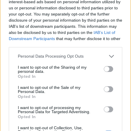
interest-based ads based on personal information utilized by
us or personal information disclosed to third parties prior to
your opt-out. You may separately opt-out of the further
«Hotel Amour»: Παρέλαση επωνύμων στην
disclosure of your personal information by third parties on the
πρεμιέρα - Τι ζήτησε η Σμαράγδα Καρύδη από
IAB’s list of downstream participants. This information may
τους δημοσιογράφους
also be disclosed by us to third parties on the
IAB’s List of
Downstream Participants
that may further disclose it to other
Οι συντελεστές του μιούζικαλ έδωσαν μια σπέσιαλ παράσταση
third parties.
για τους φίλους τους και το «παρών» έδωσε όλος ο
καλλιτεχνικός κόσμος.
Please note that this website/app uses one or more Google
Personal Data Processing Opt Outs
services and may gather and store information including but
Συντακτική
not limited to your visit or usage behaviour. You may click to
I want to opt-out of the Sharing of my
13.01.2026 13:10
Ομάδα
personal data.
grant or deny consent to Google and its third-party tags to
Flash.gr
Opted In
use your data for below specified purposes in below Google
consent section.
I want to opt-out of the Sale of my
Personal Data.
Opted In
I want to opt-out of processing my
Personal Data for Targeted Advertising.
Opted In
I want to opt-out of Collection, Use,