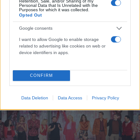
Retention, Sale, and/or Sharing of my
Personal Data that Is Unrelated with the
Purposes for which it was collected.
Opted Out
Παπουτσάκη: «Έφαγα πολύ ξύλο όταν
Google consents
υποδύθηκα την Αλίκη - Αν φανταζόμουν τι θα
I want to allow Google to enable storage
συμβεί δεν θα το έκανα»
related to advertising like cookies on web or
device identifiers in apps.
Η ηθοποιός εξηγεί ότι αυτός ήταν ο λόγος που αμέσως μετά
από αυτόν τον ρόλο, αποφάσισε να κάνει μια παύση.
Συντακτική
CONFIRM
24.11.2025 12:15
Ομάδα
Flash.gr
Data Deletion
Data Access
Privacy Policy