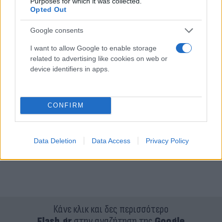
Purposes for which it was collected.
Opted Out
Google consents
I want to allow Google to enable storage
related to advertising like cookies on web or
device identifiers in apps.
CONFIRM
Data Deletion
Data Access
Privacy Policy
Κάνε κλικ και δες περισσότερο
Flash.gr
στην αναζήτηση της
Google