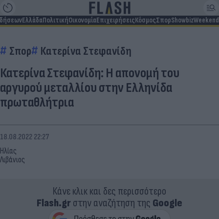
ιδήσεων
Ελλάδα
Πολιτική
Οικονομία
Επιχειρήσεις
Κόσμος
Σπορ
Showbiz
Weekend
Σπορ
Κατερίνα Στεφανίδη
Κατερίνα Στεφανίδη: Η απονομή του
αργυρού μεταλλίου στην Ελληνίδα
πρωταθλήτρια
18.08.2022 22:27
Ηλίας
Λιβάνιος
Κάνε κλικ και δες περισσότερο
Flash.gr
στην αναζήτηση της
Google