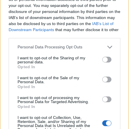
your opt-out. You may separately opt-out of the further
disclosure of your personal information by third parties on the
IAB’s list of downstream participants. This information may
also be disclosed by us to third parties on the
IAB’s List of
Downstream Participants
that may further disclose it to other
third parties.
Please note that this website/app uses one or more Google
Personal Data Processing Opt Outs
services and may gather and store information including but
not limited to your visit or usage behaviour. You may click to
I want to opt-out of the Sharing of my
personal data.
grant or deny consent to Google and its third-party tags to
Opted In
use your data for below specified purposes in below Google
consent section.
I want to opt-out of the Sale of my
Personal Data.
Opted In
I want to opt-out of processing my
Personal Data for Targeted Advertising.
Opted In
I want to opt-out of Collection, Use,
Retention, Sale, and/or Sharing of my
Personal Data that Is Unrelated with the