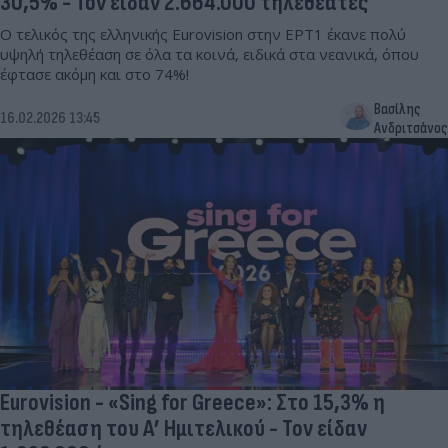
30,5% - Τον είδαν 2.664.000 τηλεθεατές
Ο τελικός της ελληνικής Eurovision στην ΕΡΤ1 έκανε πολύ
υψηλή τηλεθέαση σε όλα τα κοινά, ειδικά στα νεανικά, όπου
έφτασε ακόμη και στο 74%!
Βασίλης
16.02.2026 13:45
Ανδριτσάνος
Eurovision - «Sing for Greece»: Στο 15,3% η
τηλεθέαση του Α’ Ημιτελικού - Τον είδαν