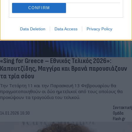
CONFIRM
Data Deletion
Data Access
Privacy Policy
«Sing for Greece – Εθνικός Τελικός 2026»:
Καπουτζίδης, Μαγγίρα και Βρανά παρουσιάζουν
τα τρία σόου
Την Τετάρτη 11 και την Παρασκευή 13 Φεβρουαρίου θα
πραγματοποιηθούν οι δύο ημιτελικοί από τους οποίους θα
προκύψουν τα τραγούδια του τελικού.
Συντακτική
14.01.2026 16:30
Ομάδα
Flash.gr