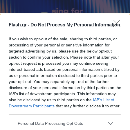
Flash.gr -
Do Not Process My Personal Information
If you wish to opt-out of the sale, sharing to third parties, or
processing of your personal or sensitive information for
targeted advertising by us, please use the below opt-out
section to confirm your selection. Please note that after your
«Sing for Greece 2026»: Πώς θα ψηφίσουμε για
opt-out request is processed you may continue seeing
την ανάδειξη του ελληνικού τραγουδιού της
interest-based ads based on personal information utilized by
Eurovision
us or personal information disclosed to third parties prior to
your opt-out. You may separately opt-out of the further
Την Τετάρτη 11 Φεβρουαρίου διοργανώνεται ο Α’ Ημιτελικός
disclosure of your personal information by third parties on the
και για πρώτη φορά μπορούν να ψηφίσουν online και οι
IAB’s list of downstream participants. This information may
Έλληνες του εξωτερικού!
also be disclosed by us to third parties on the
IAB’s List of
Συντακτική
Downstream Participants
that may further disclose it to other
10.02.2026 18:30
Ομάδα
third parties.
Flash.gr
Please note that this website/app uses one or more Google
Personal Data Processing Opt Outs
services and may gather and store information including but