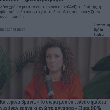
Δέκα χρόνια μετά το σηπτικό σοκ που άλλαξε τη ζωή της, η
ηθοποιός μιλά ανοιχτά για τις δυσκολίες που συνεχίζει να
αντιμετωπίζει.
Συντακτική
08.07.2026 08:50
Ομάδα
Flash.gr
Κατερίνα Βρανά: «Το σώμα μου έστελνε σημάδια
για έναν χρόνο κι εγώ τα αγνόησα - Είμαι 90%