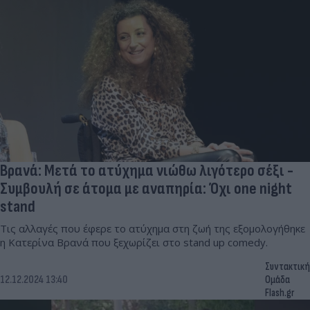
Βρανά: Μετά το ατύχημα νιώθω λιγότερο σέξι -
Συμβουλή σε άτομα με αναπηρία: Όχι one night
stand
Τις αλλαγές που έφερε το ατύχημα στη ζωή της εξομολογήθηκε
η Κατερίνα Βρανά που ξεχωρίζει στο stand up comedy.
Συντακτική
12.12.2024 13:40
Ομάδα
Flash.gr