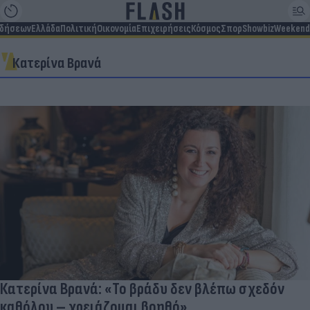
ιδήσεων
Ελλάδα
Πολιτική
Οικονομία
Επιχειρήσεις
Κόσμος
Σπορ
Showbiz
Weekend
Κατερίνα Βρανά
Κατερίνα Βρανά: «Το βράδυ δεν βλέπω σχεδόν
καθόλου – χρειάζομαι βοηθό»