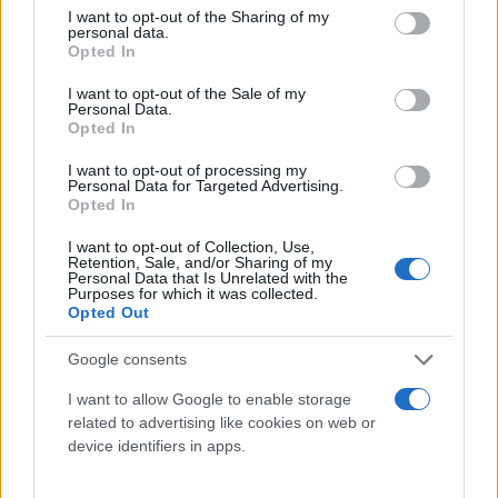
not limited to your visit or usage behaviour. You may click to
I want to opt-out of the Sharing of my
personal data.
grant or deny consent to Google and its third-party tags to
Opted In
use your data for below specified purposes in below Google
consent section.
I want to opt-out of the Sale of my
Personal Data.
Opted In
I want to opt-out of processing my
Personal Data for Targeted Advertising.
Opted In
I want to opt-out of Collection, Use,
Μπέττυ Μαγγίρα: «Αυτά που θα κάνουμε στη
Retention, Sale, and/or Sharing of my
Eurovision πιστεύω θα συζητηθούν»
Personal Data that Is Unrelated with the
Purposes for which it was collected.
Opted Out
Η παρουσιάστρια, μαζί με τον Καπουτζίδη και τη Βρανά
αποκάλυψαν τι θα δούμε στις τρεις βραδιές του ελληνικού
Google consents
τελικού «Sing for Greece 2026»!
I want to allow Google to enable storage
Βασίλης
09.02.2026 18:20
Ανδριτσάνος
related to advertising like cookies on web or
device identifiers in apps.