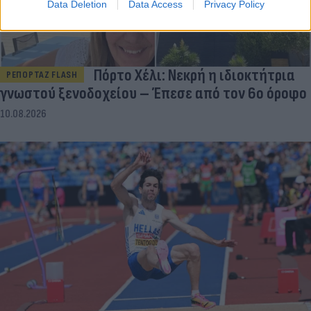
Data Deletion
Data Access
Privacy Policy
Πόρτο Χέλι: Νεκρή η ιδιοκτήτρια
ΡΕΠΟΡΤΑΖ FLASH
γνωστού ξενοδοχείου – Έπεσε από τον 6ο όροφο
10.08.2026