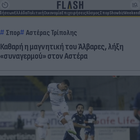
ιδήσεων
Ελλάδα
Πολιτική
Οικονομία
Επιχειρήσεις
Κόσμος
Σπορ
Showbiz
Weekend
Σπορ
Αστέρας Τρίπολης
Καθαρή η μαγνητική του Άλβαρες, λήξη
«συναγερμού» στον Αστέρα