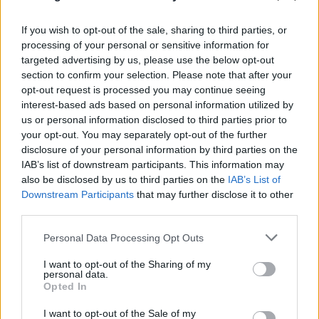
If you wish to opt-out of the sale, sharing to third parties, or
processing of your personal or sensitive information for
targeted advertising by us, please use the below opt-out
section to confirm your selection. Please note that after your
opt-out request is processed you may continue seeing
interest-based ads based on personal information utilized by
us or personal information disclosed to third parties prior to
your opt-out. You may separately opt-out of the further
disclosure of your personal information by third parties on the
IAB’s list of downstream participants. This information may
also be disclosed by us to third parties on the
IAB’s List of
Downstream Participants
that may further disclose it to other
third parties.
Νίκος Καλογερόπουλος: Ο καλλιτέχνης
Please note that this website/app uses one or more Google
Personal Data Processing Opt Outs
services and may gather and store information including but
μέσα από το έργο του και ο άνθρωπος μέσα
not limited to your visit or usage behaviour. You may click to
I want to opt-out of the Sharing of my
από τις ατάκες του
personal data.
grant or deny consent to Google and its third-party tags to
Opted In
use your data for below specified purposes in below Google
10.08.2026
consent section.
I want to opt-out of the Sale of my