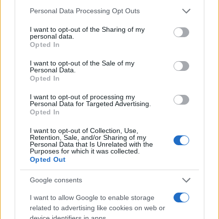
Please note that this website/app uses one or more Google
Personal Data Processing Opt Outs
services and may gather and store information including but
not limited to your visit or usage behaviour. You may click to
I want to opt-out of the Sharing of my
personal data.
grant or deny consent to Google and its third-party tags to
Opted In
use your data for below specified purposes in below Google
consent section.
I want to opt-out of the Sale of my
Personal Data.
Opted In
I want to opt-out of processing my
Οι κληρώσεις θα γίνονται εντός του πρώτου
Personal Data for Targeted Advertising.
Opted In
δεκαημέρου κάθε μήνα και σε αυτές θα συμμετέχει
το ενεργό πελατολόγιο της Protergia βάσει όρων
I want to opt-out of Collection, Use,
Retention, Sale, and/or Sharing of my
διαγωνισμού (βρίσκονται αναρτημένοι στην
Personal Data that Is Unrelated with the
Purposes for which it was collected.
ιστοσελίδα ης εταιρείας
Opted Out
protergia.gr/powergiving
). Νέοι πελάτες μπορούν
να λάβουν μέρος επιλέγοντας την Protergia για τις
Google consents
ενεργειακές τους ανάγκες.
I want to allow Google to enable storage
related to advertising like cookies on web or
device identifiers in apps.