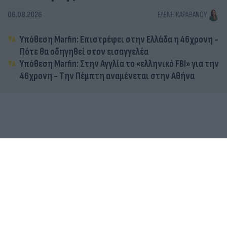
06.08.2026
ΕΛΈΝΗ ΚΑΡΑΘΆΝΟΥ
Υπόθεση Marfin: Επιστρέφει στην Ελλάδα η 46χρονη -
Πότε θα οδηγηθεί στον εισαγγελέα
Υπόθεση Marfin: Στην Αγγλία το «ελληνικό FBI» για την
46χρονη - Την Πέμπτη αναμένεται στην Αθήνα