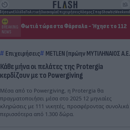
ιδήσεων
Ελλάδα
Πολιτική
Οικονομία
Επιχειρήσεις
Κόσμος
Σπορ
Showbiz
Weekend
Φωτιά τώρα στα Φάρσαλα - Ήχησε το 112
BREAKING
NEWS
Επιχειρήσεις
METLEN (πρώην ΜΥΤΙΛΗΝΑΙΟΣ Α.Ε.
Κάθε μήνα οι πελάτες της Protergia
κερδίζουν με το Powergiving
Μέσα από το Powergiving, η Protergia θα
πραγματοποιήσει μέσα στο 2025 12 μηνιαίες
κληρώσεις με 111 νικητές, προσφέροντας συνολικά
περισσότερα από 1.300 δώρα.