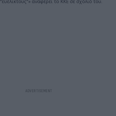
"ευέλικτους"» αναφέρει το ΚΚΕ σε σχόλιό του.