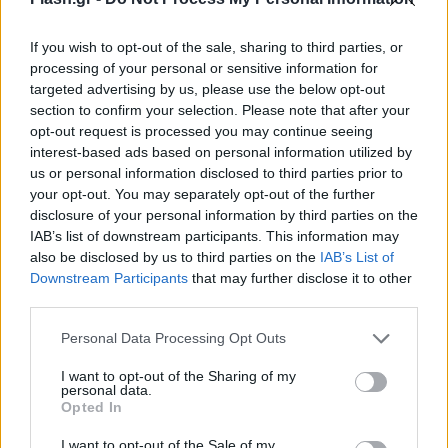
If you wish to opt-out of the sale, sharing to third parties, or
processing of your personal or sensitive information for
targeted advertising by us, please use the below opt-out
section to confirm your selection. Please note that after your
opt-out request is processed you may continue seeing
interest-based ads based on personal information utilized by
us or personal information disclosed to third parties prior to
your opt-out. You may separately opt-out of the further
disclosure of your personal information by third parties on the
IAB’s list of downstream participants. This information may
«Εδώ και τώρα να επαναφέρουν τον κατώτερο
also be disclosed by us to third parties on the
IAB’s List of
Downstream Participants
that may further disclose it to other
μισθό στο ύψος από το οποίο τον "κούρεψαν", στα
third parties.
751 ευρώ ως βάση για αυξήσεις. Να καταργήσουν
Please note that this website/app uses one or more Google
τον νόμο Βρούτση-Αχτσιόγλου, τον οποίο ψήφισαν
Personal Data Processing Opt Outs
services and may gather and store information including but
και εφάρμοσαν από κοινού ΝΔ και ΣΥΡΙΖΑ και
not limited to your visit or usage behaviour. You may click to
I want to opt-out of the Sharing of my
personal data.
καταργεί τις συλλογικές διαπραγματεύσεις για τον
grant or deny consent to Google and its third-party tags to
Opted In
βασικό μισθό και τις κλαδικές συμβάσεις
use your data for below specified purposes in below Google
consent section.
I want to opt-out of the Sale of my