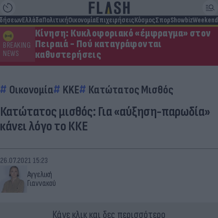
ιδήσεων
Ελλάδα
Πολιτική
Οικονομία
Επιχειρήσεις
Κόσμος
Σπορ
Showbiz
Weekend
Κίνηση: Κυκλοφοριακό «έμφραγμα» στον
Πειραιά - Πού καταγράφονται
BREAKING
καθυστερήσεις
NEWS
Οικονομία
KKE
Κατώτατος Μισθός
Κατώτατος μισθός: Για «αύξηση-παρωδία»
κάνει λόγο το ΚΚΕ
26.07.2021 15:23
Αγγελική
Γιαννακού
Κάνε κλικ και δες περισσότερο