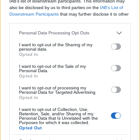
IAB’s list of downstream participants. This information may
also be disclosed by us to third parties on the
IAB’s List of
Downstream Participants
that may further disclose it to other
third parties.
Please note that this website/app uses one or more Google
Personal Data Processing Opt Outs
services and may gather and store information including but
not limited to your visit or usage behaviour. You may click to
I want to opt-out of the Sharing of my
personal data.
grant or deny consent to Google and its third-party tags to
Opted In
use your data for below specified purposes in below Google
consent section.
I want to opt-out of the Sale of my
Personal Data.
Opted In
I want to opt-out of processing my
Personal Data for Targeted Advertising.
Opted In
I want to opt-out of Collection, Use,
Retention, Sale, and/or Sharing of my
Personal Data that Is Unrelated with the
Purposes for which it was collected.
Opted Out