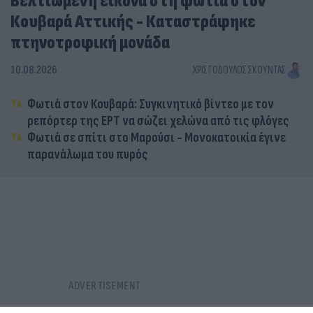
Βελτιωμένη εικόνα στη φωτιά στον
Κουβαρά Αττικής - Καταστράφηκε
πτηνοτροφική μονάδα
10.08.2026
ΧΡΙΣΤΌΔΟΥΛΟΣ ΣΚΟΎΝΤΑΣ
Φωτιά στον Κουβαρά: Συγκινητικό βίντεο με τον
ρεπόρτερ της ΕΡΤ να σώζει χελώνα από τις φλόγες
Φωτιά σε σπίτι στο Μαρούσι - Μονοκατοικία έγινε
παρανάλωμα του πυρός