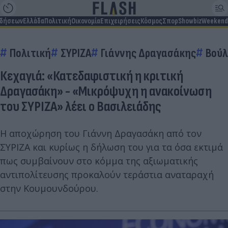
ιδήσεων
Ελλάδα
Πολιτική
Οικονομία
Επιχειρήσεις
Κόσμος
Σπορ
Showbiz
Weekend
Πολιτική
ΣΥΡΙΖΑ
Γιάννης Δραγασάκης
Βούλ
Κεχαγιά: «Κατεδαφιστική η κριτική
Δραγασάκη» - «Μικρόψυχη η ανακοίνωση
του ΣΥΡΙΖΑ» λέει ο Βασιλειάδης
Η αποχώρηση του Γιάννη Δραγασάκη από τον
ΣΥΡΙΖΑ και κυρίως η δήλωση του για τα όσα εκτιμά
πως συμβαίνουν στο κόμμα της αξιωματικής
αντιπολίτευσης προκαλούν τεράστια αναταραχή
στην Κουμουνδούρου.