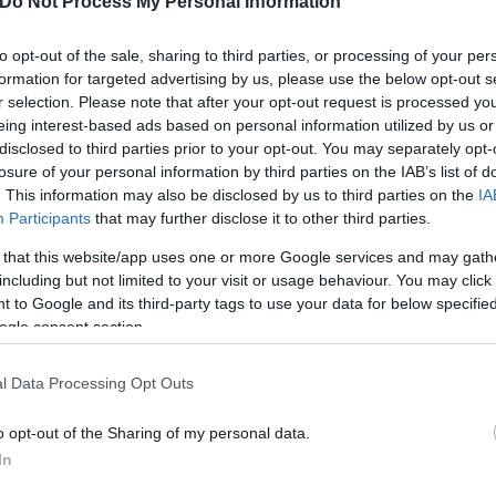
Do Not Process My Personal Information
to opt-out of the sale, sharing to third parties, or processing of your per
formation for targeted advertising by us, please use the below opt-out s
r selection. Please note that after your opt-out request is processed y
νιακής δεκαετίας
, καθώς «από το 2010 ως το 2020
eing interest-based ads based on personal information utilized by us or
το κράτος
, μία αύξηση που είναι η δεύτερη μεγαλύ
disclosed to third parties prior to your opt-out. You may separately opt-
ς».
losure of your personal information by third parties on the IAB’s list of
. This information may also be disclosed by us to third parties on the
IA
Participants
that may further disclose it to other third parties.
η έκθεση,
«το 2020 η Ελλάδα είχε μία από τις με
 that this website/app uses one or more Google services and may gath
παράλληλα κατέγραφε υψηλό μέγεθος παραοικο
including but not limited to your visit or usage behaviour. You may click 
ρολογίας επιχειρήσεων (8η χειρότερη επίδοση), υψ
 to Google and its third-party tags to use your data for below specifi
ogle consent section.
τό πολιτών κάτω από το όριο της φτώχειας (9η χει
 οικονομίες που εξετάζονται».
l Data Processing Opt Outs
ς έκθεσης του Προϋπολογισμού, οι συντάκτες του Κ
o opt-out of the Sharing of my personal data.
 την τρέχουσα χρονιά, όπως ότι «τα συνολικά έσοδ
In
νέλθουν στα 76,2 δισ. ευρώ, τα οποία κατανέμονται 