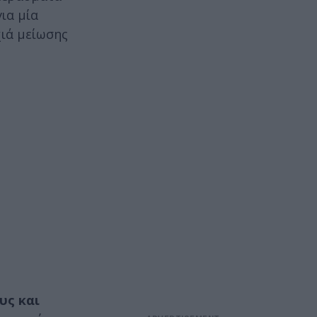
ια μία
χιά μείωσης
υς και