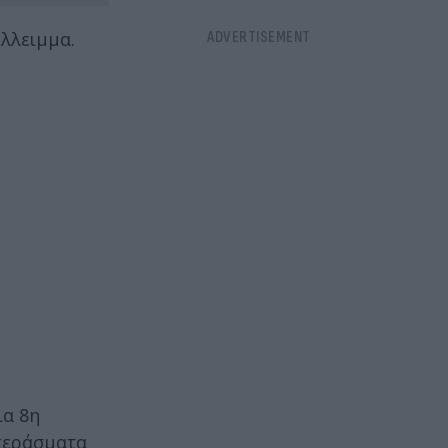
λλειμμα.
ια 8η
περάσματα