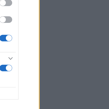
εισφορές),
ς εισφορές),
), και 170
ι
λωσε: «Η
ασφαλιστικών
αντήσει στην
τήρα,
αι ο
ές
 Αδ.