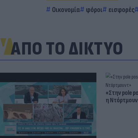
Οικονομία
φόροι
εισφορές
ΑΠΟ ΤΟ ΔΙΚΤΥΟ
«Στην pole p
η Ντόρτμουν