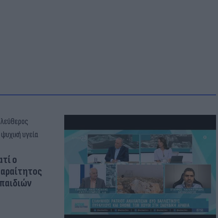
ατί ο
παραίτητος
 παιδιών