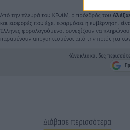
Από την πλευρά του ΚΕΦίΜ, ο πρόεδρός του
Αλέξα
και εισφορές που έχει εφαρμόσει η κυβέρνηση, εί
Έλληνες φορολογούμενοι συνεχίζουν να πληρώνουν
παραμένουν απογοητευμένοι από την ποιότητα των
Κάνε κλικ και δες περισσότ
Διάβασε περισσότερα