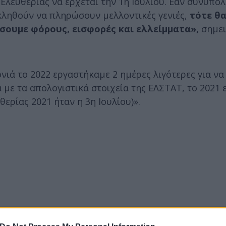
λευθερίας να έρχεται την 1η Ιουλίου. Εάν συνυπολο
 κληθούν να πληρώσουν μελλοντικές γενιές,
τότε θα
ώσουμε φόρους, εισφορές και ελλείμματα»,
σημει
ονιά το 2022 εργαστήκαμε 2 ημέρες λιγότερες για να
με τα απολογιστικά στοιχεία της ΕΛΣΤΑΤ, το 2021
ερίας 2021 ήταν η 3η Ιουλίου)».