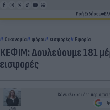
Ροή Ειδήσεων
Ελ
Οικονομία
φόροι
εισφορές
Εφορία
ΚΕΦΙΜ: Δουλεύουμε 181 μέ
εισφορές
Κάνε κλικ και δες περισσότ
Έλλη