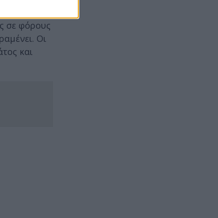
ς σε φόρους
ραμένει. Οι
τος και