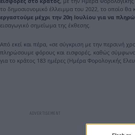
εισφορές στο κράτος,
με την Ημέρα Φορολογικής Ε
το δημοσιονομικό έλλειμμα του 2022, το οποίο θα
εργαστούμε μέχρι την 20η Ιουλίου για να πληρ
εισαγωγικό σημείωμα της έκθεσης.
Από εκεί και πέρα, «σε σύγκριση με την περσινή χρ
πληρώσουμε φόρους και εισφορές, καθώς σύμφωνα 
για το κράτος 183 ημέρες (Ημέρα Φορολογικής Ελευθ