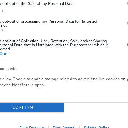
o opt-out of the Sale of my Personal Data.
ν συνολικών εσόδων από φόρους και ασφαλιστικές 
In
 των συνολικών εσόδων από φόρους και ασφαλιστικέ
% των εσόδων από φόρους και ασφαλιστικές εισφορές
to opt-out of processing my Personal Data for Targeted
ing.
ου αντιστοιχεί στο 0,2% των εσόδων από φόρους κα
In
o opt-out of Collection, Use, Retention, Sale, and/or Sharing
ersonal Data that Is Unrelated with the Purposes for which it
lected.
Out
 Ανάπτυξης και Επενδύσεων, άδωνις Γεωργιάδης δή
 εκθέσεις άλλων οργανισμών και φορέων, έρχεται να
consents
 βρίσκεται σε σταθερή τροχιά μείωσης φόρων και 
ματικές δεσμεύσεις της, επιλέγει στρατηγικά να απ
o allow Google to enable storage related to advertising like cookies on
evice identifiers in apps.
αι πανδημία, και με φοροαπαλλαγές μόνιμου χαρακ
βεβαίως με το εισόδημα, ιδίως των πιο ευάλωτων. Ο
 περισσότερο βελτιώνεται η οικονομία και αυξάνετ
CONFIRM
ερο θα μειώνουμε φόρους και ασφαλιστικές εισφορ
πτυξης στην ελληνική οικονομία»», διαβεβαιώνει ο
Data Deletion
Data Access
Privacy Policy