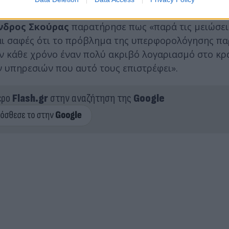
νδρος Σκούρας
παρατήρησε πως «παρά τις μειώσει
ναι σαφές ότι το πρόβλημα της υπερφορολόγησης πα
 κάθε χρόνο έναν πολύ ακριβό λογαριασμό στο κρά
 υπηρεσιών που αυτό τους επιστρέφει».
ερο
Flash.gr
στην αναζήτηση της
Google