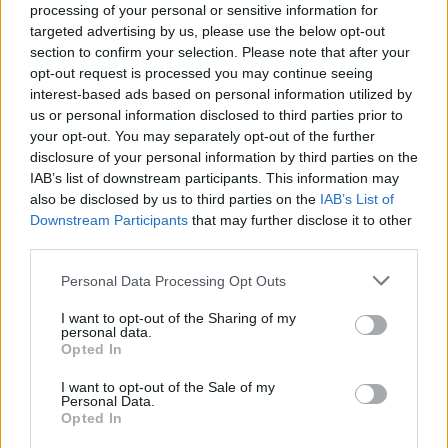
κόμμα, το οποίο με ιλιγγιώδη ταχύτητα
processing of your personal or sensitive information for
μετατοπίζεται από την Αριστερά, στο γνωστό,
targeted advertising by us, please use the below opt-out
section to confirm your selection. Please note that after your
ενδεχομένως και άγνωστο για την ιστορία του
opt-out request is processed you may continue seeing
τόπου, χώρο της συντηρητικής μεταπολιτικής.
interest-based ads based on personal information utilized by
us or personal information disclosed to third parties prior to
your opt-out. You may separately opt-out of the further
Τα μηνύματα όμως ήταν πολλά. Ήταν η ομιλία του
disclosure of your personal information by third parties on the
Στ. Κασσελάκη στον ΣΕΒ, που αναφέρθηκε στην
IAB’s list of downstream participants. This information may
ανάγκη συνεργασίας του κεφαλαίου με την εργασία,
also be disclosed by us to third parties on the
IAB’s List of
Downstream Participants
that may further disclose it to other
αναφορά που στην ουσία έβαλε τη σφραγίδα της
third parties.
βίαιης στροφής σε δεξιά και νεοφιλελεύθερα
Please note that this website/app uses one or more Google
μονοπάτια και οδηγεί σε ρήξη με τον κόσμο της
Personal Data Processing Opt Outs
services and may gather and store information including but
εργασίας. Ήταν το φως που... κέρδισε το σκοτάδι. Η
not limited to your visit or usage behaviour. You may click to
I want to opt-out of the Sharing of my
ανατριχιαστικά «ουδέτερη» ανακοίνωση για το
personal data.
grant or deny consent to Google and its third-party tags to
Opted In
Ισραήλ και την Παλαιστίνη. Η πλήρης απουσία της
use your data for below specified purposes in below Google
consent section.
ηγετικής ομάδας από τις κινητοποιήσεις για την
I want to opt-out of the Sale of my
Personal Data.
Γάζα. Η «συγγνώμη» της Θεοδώρας Τζάκρη για όσα
Opted In
η αριστερά έπραξε το 2011 – 2015. Η αντικατάσταση