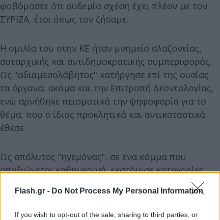
φοβόμαστε ότι ουδεμία σχέση έχει πλέον με τον
ΣΥΡΙΖΑ, έτσι όπως τον ζήσαμε.
Η ομιλία του στην ΚΕ ήταν μνημείο αλαζονείας,
αυταρχικής και αντιδημοκρατικής συμπεριφοράς.
Ως "αδιαμεσολάβητος" κατήργησε επί της ουσίας
τα όργανα, ακόμα και την Επιτροπή Δεοντολογίας,
ενώ αρνήθηκε πεισματικά την ψηφοφορία για το
θέμα, που ο ίδιος προκλητικά και αντικαταστικά
έθεσε.
Ως απόλυτος "ηγεμόνας", σε ένα κόμμα που
απαξιώνεται καθημερινά, εκστόμισε κατηγορίες,
που όμοιές της, ίσως και ποτέ, δεν είχαν
Flash.gr -
Do Not Process My Personal Information
διατυπωθεί. Είναι δυστυχώς, η νέα αυταρχική
"κουλτούρα" που βάζει τη σφραγίδα της σε ένα
If you wish to opt-out of the sale, sharing to third parties, or