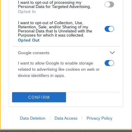
I want to opt-out of processing my
της ριζοσπαστικής με την... πατριωτική Αριστερά. Η
Personal Data for Targeted Advertising.
Opted In
αυταρχική άνωθεν εντολή διαγραφής τεσσάρων
ιστορικών στελεχών, ανάμεσά τους δύο πρώην
I want to opt-out of Collection, Use,
Retention, Sale, and/or Sharing of my
γραμματείς του κόμματος. Το αρχηγικό και
Personal Data that Is Unrelated with the
Purposes for which it was collected.
δεσποτικό διάταγμα «όποιος δεν συμφωνεί μαζί
Opted Out
μου, θα είναι εκτός ψηφοδελτίων». Το τοξικό
Google consents
κλίμα, ο νεοαυριανισμός και ο δεξιόστροφος
λαϊκισμός, οι κραυγές και ο φανατισμός, το μίσος
I want to allow Google to enable storage
για το 3% και την ιστορική πορεία της Αριστεράς,
related to advertising like cookies on web or
device identifiers in apps.
που έβαλαν τη σφραγίδα τους στη δημόσια
συζήτηση. Ήταν η αδιαμεσολάβητη σχέση του
«αρχηγού» με το λαό και η επί της ουσίας
CONFIRM
κατάργηση των Οργανώσεων Μελών. Η
αντικατάσταση της πολιτικής με την επικοινωνία
και τον τακτικισμό. Ήταν και είναι η διαρκής
Data Deletion
Data Access
Privacy Policy
αποδόμηση της αριστερής, οικολογικής και