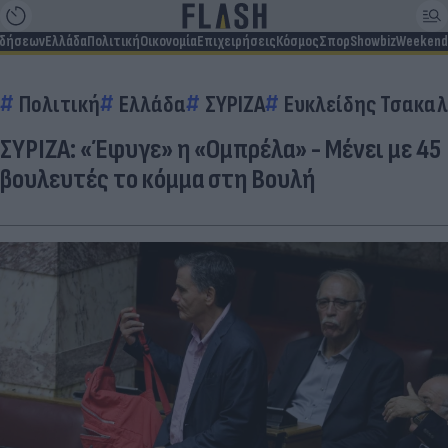
ιδήσεων
Ελλάδα
Πολιτική
Οικονομία
Επιχειρήσεις
Κόσμος
Σπορ
Showbiz
Weekend
Πολιτική
Ελλάδα
ΣΥΡΙΖΑ
Ευκλείδης Τσακα
ΣΥΡΙΖΑ: «Έφυγε» η «Ομπρέλα» - Μένει με 45
βουλευτές το κόμμα στη Βουλή