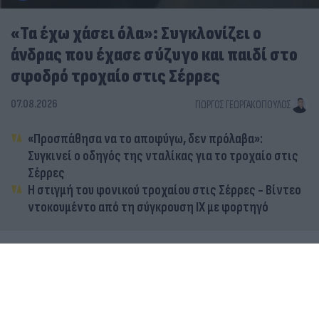
«Τα έχω χάσει όλα»: Συγκλονίζει ο
άνδρας που έχασε σύζυγο και παιδί στο
σφοδρό τροχαίο στις Σέρρες
07.08.2026
ΓΙΏΡΓΟΣ ΓΕΩΡΓΑΚΌΠΟΥΛΟΣ
«Προσπάθησα να το αποφύγω, δεν πρόλαβα»:
Συγκινεί ο οδηγός της νταλίκας για το τροχαίο στις
Σέρρες
Η στιγμή του φονικού τροχαίου στις Σέρρες - Βίντεο
ντοκουμέντο από τη σύγκρουση ΙΧ με φορτηγό