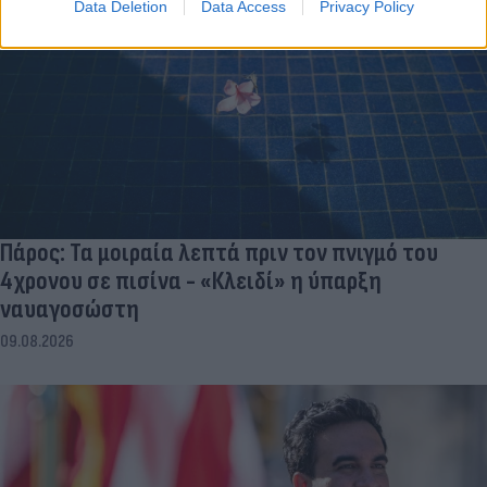
Data Deletion
Data Access
Privacy Policy
Πάρος: Τα μοιραία λεπτά πριν τον πνιγμό του
4χρονου σε πισίνα - «Κλειδί» η ύπαρξη
ναυαγοσώστη
09.08.2026