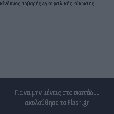
Aγνώριστος στα 55 του ο θρύλος του παγκόσμιου
αθλητισμού (photo)
Για να μην μένεις στο σκοτάδι...
ακολούθησε το Flash.gr