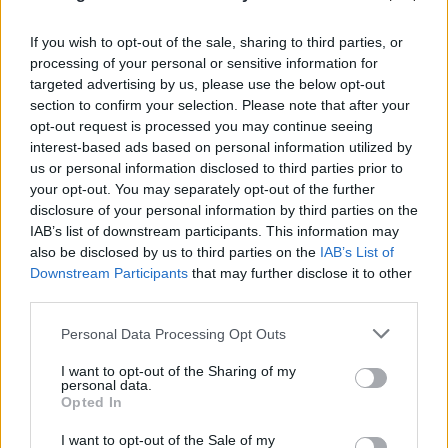
If you wish to opt-out of the sale, sharing to third parties, or
processing of your personal or sensitive information for
targeted advertising by us, please use the below opt-out
Μήλος: «Πάρκαρε» ελικόπτερο στο
section to confirm your selection. Please note that after your
Σαρακήνικο και πήγε για μπάνιο με την
opt-out request is processed you may continue seeing
παρέα του
interest-based ads based on personal information utilized by
us or personal information disclosed to third parties prior to
09.08.2026
your opt-out. You may separately opt-out of the further
disclosure of your personal information by third parties on the
IAB’s list of downstream participants. This information may
also be disclosed by us to third parties on the
IAB’s List of
Downstream Participants
that may further disclose it to other
third parties.
Please note that this website/app uses one or more Google
Personal Data Processing Opt Outs
services and may gather and store information including but
not limited to your visit or usage behaviour. You may click to
I want to opt-out of the Sharing of my
personal data.
grant or deny consent to Google and its third-party tags to
Opted In
use your data for below specified purposes in below Google
consent section.
I want to opt-out of the Sale of my