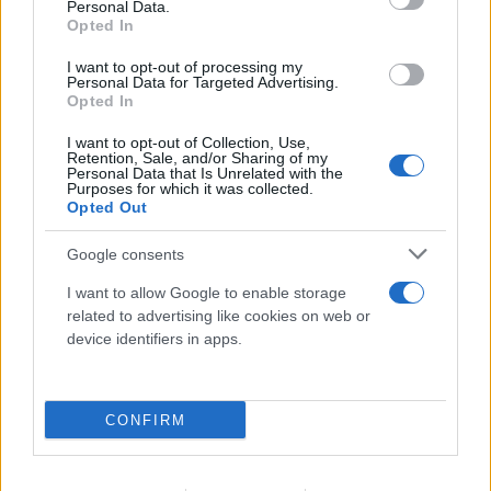
Personal Data.
Opted In
I want to opt-out of processing my
Personal Data for Targeted Advertising.
Opted In
I want to opt-out of Collection, Use,
Retention, Sale, and/or Sharing of my
Personal Data that Is Unrelated with the
Purposes for which it was collected.
Opted Out
Google consents
I want to allow Google to enable storage
related to advertising like cookies on web or
device identifiers in apps.
Τουρνάς: «Πάνω από 400 φωτιές σε 10 ημέρες» -
Red Code τη Δευτέρα, άνεμοι έως 9 μποφόρ
09.08.2026
CONFIRM