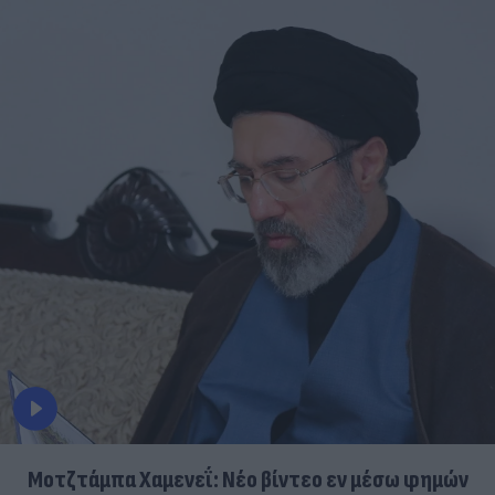
Μοτζτάμπα Χαμενεΐ: Νέο βίντεο εν μέσω φημών