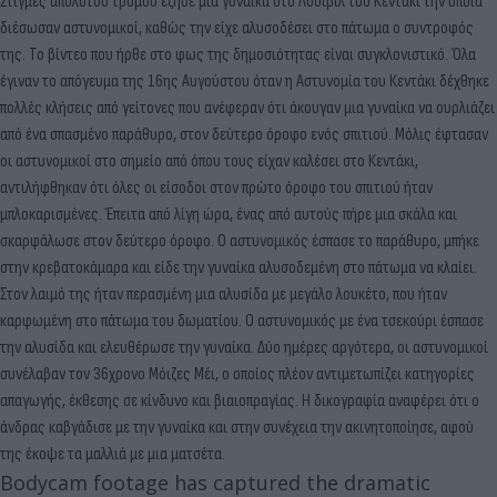
Στιγμές απόλυτου τρόμου έζησε μια γυναίκα στο Λούιβιλ του Κεντάκι την οποία
διέσωσαν αστυνομικοί, καθώς την είχε αλυσοδέσει στο πάτωμα ο συντροφός
της. Το βίντεο που ήρθε στο φως της δημοσιότητας είναι συγκλονιστικό. Όλα
έγιναν το απόγευμα της 16ης Αυγούστου όταν η Αστυνομία του Κεντάκι δέχθηκε
πολλές κλήσεις από γείτονες που ανέφεραν ότι άκουγαν μια γυναίκα να ουρλιάζει
από ένα σπασμένο παράθυρο, στον δεύτερο όροφο ενός σπιτιού. Μόλις έφτασαν
οι αστυνομικοί στο σημείο από όπου τους είχαν καλέσει στο Κεντάκι,
αντιλήφθηκαν ότι όλες οι είσοδοι στον πρώτο όροφο του σπιτιού ήταν
μπλοκαρισμένες. Έπειτα από λίγη ώρα, ένας από αυτούς πήρε μια σκάλα και
σκαρφάλωσε στον δεύτερο όροφο. Ο αστυνομικός έσπασε το παράθυρο, μπήκε
στην κρεβατοκάμαρα και είδε την γυναίκα αλυσοδεμένη στο πάτωμα να κλαίει.
Στον λαιμό της ήταν περασμένη μια αλυσίδα με μεγάλο λουκέτο, που ήταν
καρφωμένη στο πάτωμα του δωματίου. Ο αστυνομικός με ένα τσεκούρι έσπασε
την αλυσίδα και ελευθέρωσε την γυναίκα. Δύο ημέρες αργότερα, οι αστυνομικοί
συνέλαβαν τον 36χρονο Μόιζες Μέι, ο οποίος πλέον αντιμετωπίζει κατηγορίες
απαγωγής, έκθεσης σε κίνδυνο και βιαιοπραγίας. Η δικογραφία αναφέρει ότι ο
άνδρας καβγάδισε με την γυναίκα και στην συνέχεια την ακινητοποίησε, αφού
της έκοψε τα μαλλιά με μια ματσέτα.
Bodycam footage has captured the dramatic