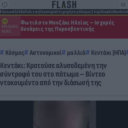
ιδήσεων
Ελλάδα
Πολιτική
Οικονομία
Επιχειρήσεις
Κόσμος
Σπορ
Showbiz
Weekend
Φωτιά στο Μουζάκι Ηλείας – Ισχυρές
BREAKING
δυνάμεις της Πυροσβεστικής
NEWS
Κόσμος
Αστυνομικοί
μαλλιά
Κεντάκι (ΗΠΑ)
Κεντάκι: Κρατούσε αλυσοδεμένη την
σύντροφό του στο πάτωμα – Βίντεο
ντοκουμέντο από την διάσωσή της