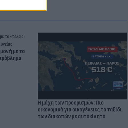
μμονή με το
 πρόβλημα
Η μάχη των προορισμών: Πιο
οικονομικά για οικογένειες το ταξίδι
των διακοπών με αυτοκίνητο