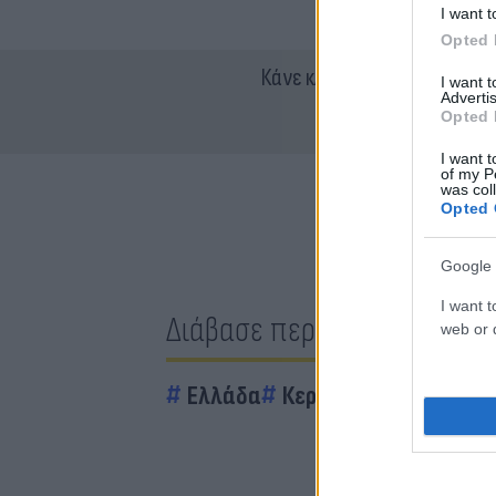
I want t
Opted 
Κάνε κλικ και δες περισσότ
I want 
Advertis
Opted 
I want t
of my P
was col
Opted 
Google 
I want t
Διάβασε περισσότερα
web or d
Ελλάδα
Κερατέα