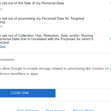
o opt-out of the Sale of my Personal Data.
In
ερο
Flash.gr
στην αναζήτηση της
Google
to opt-out of processing my Personal Data for Targeted
ing.
In
o opt-out of Collection, Use, Retention, Sale, and/or Sharing
ersonal Data that Is Unrelated with the Purposes for which it
lected.
Out
consents
o allow Google to enable storage related to advertising like cookies on
evice identifiers in apps.
CONFIRM
Data Deletion
Data Access
Privacy Policy