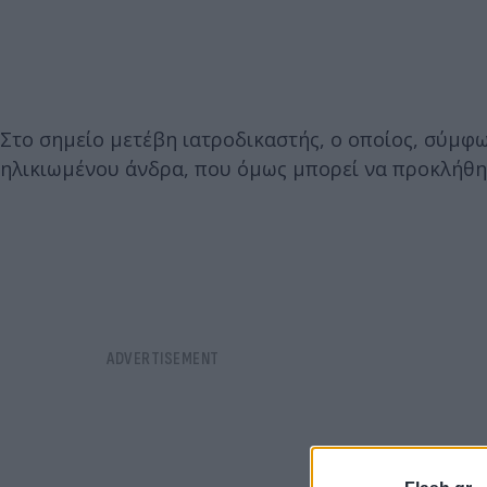
Στο σημείο μετέβη ιατροδικαστής, ο οποίος, σύμφ
ηλικιωμένου άνδρα, που όμως μπορεί να προκλήθηκ