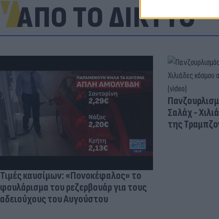
ΑΠΟ ΤΟ ΔΙΚΤΥΟ
Πανζουρλισμ
Σαλάχ - Χιλι
της Τραμπζον
Τιμές καυσίμων: «Πονοκέφαλος» το
φουλάρισμα του ρεζερβουάρ για τους
αδειούχους του Αυγούστου