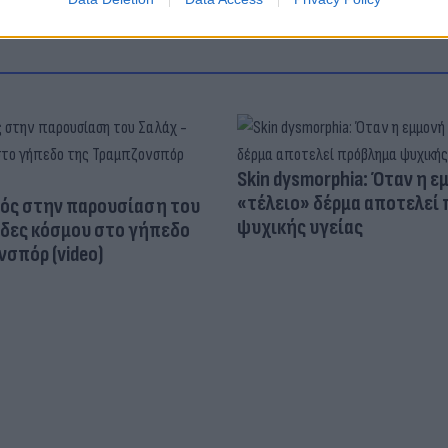
Skin dysmorphia: Όταν η ε
«τέλειο» δέρμα αποτελεί
ός στην παρουσίαση του
ψυχικής υγείας
άδες κόσμου στο γήπεδο
σπόρ (video)