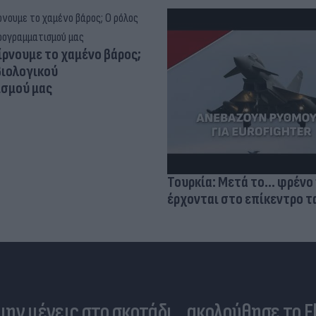
ίρνουμε το χαμένο βάρος;
βιολογικού
σμού μας
Τουρκία: Μετά το... φρένο 
έρχονται στο επίκεντρο τα
 μην μένεις στο σκοτάδι... ακολούθησε το F