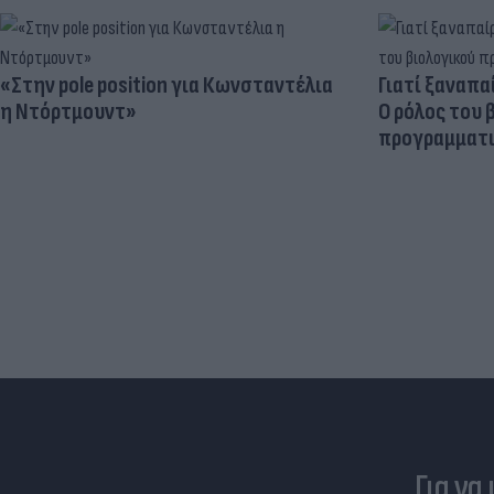
«Στην pole position για Κωνσταντέλια
Γιατί ξαναπα
η Ντόρτμουντ»
Ο ρόλος του 
προγραμματι
Για να