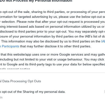
Do Not Process My Personal Information
to opt-out of the sale, sharing to third parties, or processing of your per
 ενώ δεν έχει αποκλείσει ακόμα και εγκληματική εν
formation for targeted advertising by us, please use the below opt-out s
r selection. Please note that after your opt-out request is processed y
eing interest-based ads based on personal information utilized by us or
disclosed to third parties prior to your opt-out. You may separately opt-
εκρός είχε στα πλευρά χτύπημα και σε εκείνο το ση
losure of your personal information by third parties on the IAB’s list of
. This information may also be disclosed by us to third parties on the
IA
Participants
that may further disclose it to other third parties.
 that this website/app uses one or more Google services and may gath
including but not limited to your visit or usage behaviour. You may click 
 to Google and its third-party tags to use your data for below specifi
ogle consent section.
l Data Processing Opt Outs
o opt-out of the Sharing of my personal data.
In