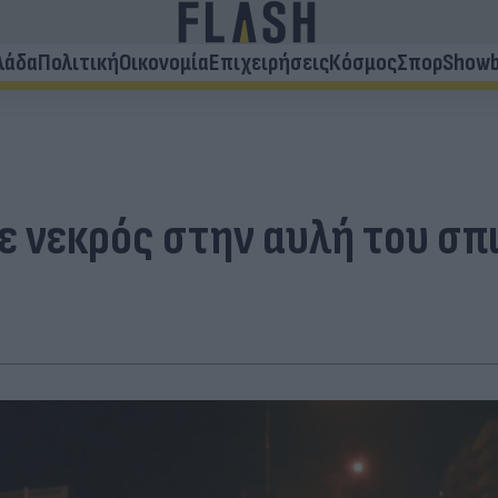
λάδα
Πολιτική
Οικονομία
Επιχειρήσεις
Κόσμος
Σπορ
Showb
 νεκρός στην αυλή του σπι