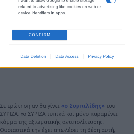
I want to allow Google to enable storage
related to advertising like cookies on web or
device identifiers in apps.
CONFIRM
Data Deletion
Data Access
Privacy Policy
Σε ερώτηση αν θα γίνει
«ο Συμπιλίδης»
του
ΣΥΡΙΖΑ: «ο ΣΥΡΙΖΑ τυπικά και μόνο παραμένει
κόμμα της αξιωματικής αντιπολίτευσης.
Ουσιαστικά την έχει απωλέσει τη θέση αυτή,