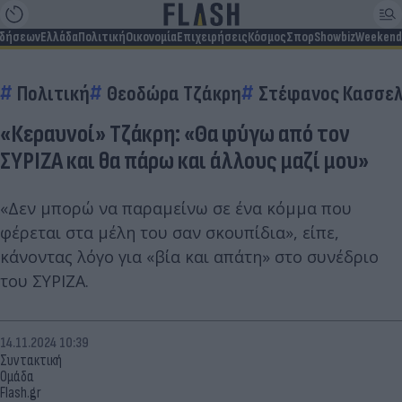
ιδήσεων
Ελλάδα
Πολιτική
Οικονομία
Επιχειρήσεις
Κόσμος
Σπορ
Showbiz
Weekend
Πολιτική
Θεοδώρα Τζάκρη
Στέφανος Κασσε
«Κεραυνοί» Τζάκρη: «Θα φύγω από τον
ΣΥΡΙΖΑ και θα πάρω και άλλους μαζί μου»
«Δεν μπορώ να παραμείνω σε ένα κόμμα που
φέρεται στα μέλη του σαν σκουπίδια», είπε,
κάνοντας λόγο για «βία και απάτη» στο συνέδριο
του ΣΥΡΙΖΑ.
14.11.2024 10:39
Συντακτική
Ομάδα
Flash.gr