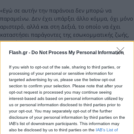
«Εγώ σε αυτήν την παράνοια δεν μπορώ να
παραμείνω. Δεν έχει υπάρξει άλλο κόμμα, όχι μόνο
αριστερό, αλλά και στη Δεξιά, το οποίο να έχει
καταστήσει παράγοντες της εσωκομματικής ζωής,
πορτιέρηδες και μπράβους. Μιλάμε για βία, απάτη
αλλά και μια απύθμενη γελοιότητα», σημείωσε η
Flash.gr -
Do Not Process My Personal Information
βουλευτής Πέλλας.
If you wish to opt-out of the sale, sharing to third parties, or
processing of your personal or sensitive information for
Σε ερώτηση γιατί «παραμένει μέχρι να φύγει», η
targeted advertising by us, please use the below opt-out
Θεοδώρα Τζάκρη
υπογράμμισε: «Η μέριμνά μου
section to confirm your selection. Please note that after your
αυτή τη στιγμή δεν είναι να πάω και να αποτελέσω
opt-out request is processed you may continue seeing
interest-based ads based on personal information utilized by
τη 19η βουλευτή στους ανεξάρτητους. Το
us or personal information disclosed to third parties prior to
ζητούμενο είναι να πάω στην κοινοβουλευτική
your opt-out. You may separately opt-out of the further
ομάδα ενός κόμματος που θα αποτελεί φυσική
disclosure of your personal information by third parties on the
IAB’s list of downstream participants. This information may
εξέλιξη του ΣΥΡΙΖΑ και σε αυτό μπορώ να σας πω
also be disclosed by us to third parties on the
IAB’s List of
ότι εργάζομαι νυχθημερόν».