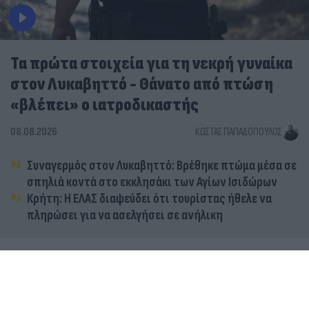
Τα πρώτα στοιχεία για τη νεκρή γυναίκα
στον Λυκαβηττό - Θάνατο από πτώση
«βλέπει» ο ιατροδικαστής
08.08.2026
ΚΏΣΤΑΣ ΠΑΠΑΔΌΠΟΥΛΟΣ
Συναγερμός στον Λυκαβηττό: Βρέθηκε πτώμα μέσα σε
σπηλιά κοντά στο εκκλησάκι των Αγίων Ισιδώρων
Κρήτη: Η ΕΛΑΣ διαψεύδει ότι τουρίστας ήθελε να
πληρώσει για να ασελγήσει σε ανήλικη