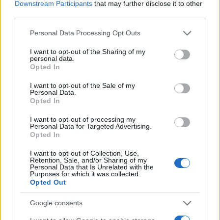
Downstream Participants
that may further disclose it to other
third parties.
«Θα φύγω και θα πάρω και άλλους μαζί μου. Η
Please note that this website/app uses one or more Google
Personal Data Processing Opt Outs
έξοδος θα είναι συντονισμένη», δήλωσε
services and may gather and store information including but
not limited to your visit or usage behaviour. You may click to
I want to opt-out of the Sharing of my
χαρακτηριστικά.
personal data.
grant or deny consent to Google and its third-party tags to
Opted In
use your data for below specified purposes in below Google
consent section.
I want to opt-out of the Sale of my
Personal Data.
Opted In
I want to opt-out of processing my
Personal Data for Targeted Advertising.
Opted In
I want to opt-out of Collection, Use,
Retention, Sale, and/or Sharing of my
Personal Data that Is Unrelated with the
Purposes for which it was collected.
Opted Out
Google consents