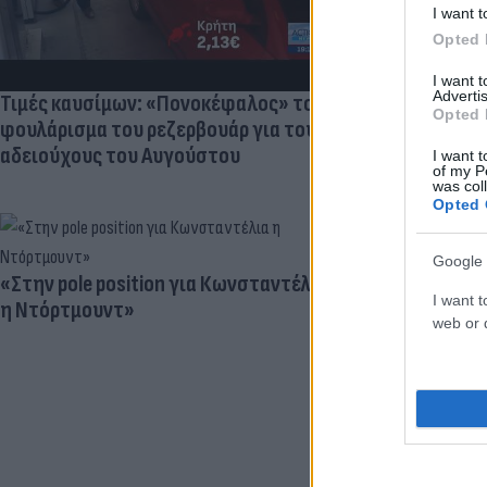
I want t
Opted 
I want 
Advertis
Τιμές καυσίμων: «Πονοκέφαλος» το
Opted 
φουλάρισμα του ρεζερβουάρ για τους
αδειούχους του Αυγούστου
I want t
of my P
was col
Opted 
Google 
«Στην pole position για Κωνσταντέλια
Γιατί ξαναπα
I want t
η Ντόρτμουντ»
Ο ρόλος του 
web or d
προγραμματι