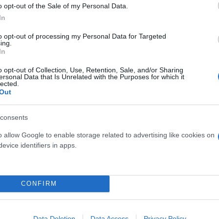
o opt-out of the Sale of my Personal Data.
In
to opt-out of processing my Personal Data for Targeted
ing.
In
o opt-out of Collection, Use, Retention, Sale, and/or Sharing
ersonal Data that Is Unrelated with the Purposes for which it
lected.
Out
consents
ίρνουμε το χαμένο βάρος;
o allow Google to enable storage related to advertising like cookies on
βιολογικού
evice identifiers in apps.
σμού μας
CONFIRM
Τουρκία: Μετά το... φρένο 
Data Deletion
Data Access
Privacy Policy