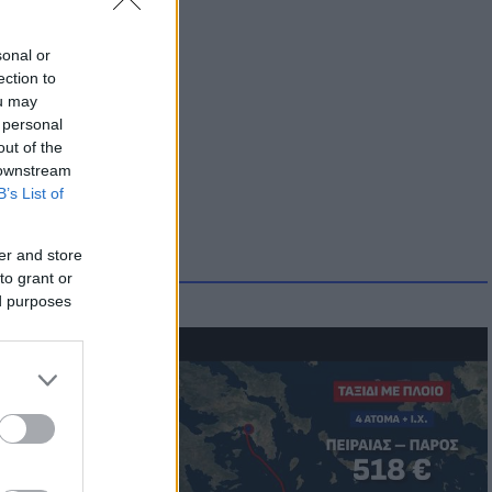
sonal or
ection to
ou may
 personal
out of the
 downstream
B’s List of
er and store
to grant or
ed purposes
μμονή με το
 πρόβλημα