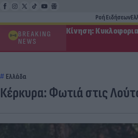
Ροή Ειδήσεων
Ελ
Κίνηση: Κυκλοφορια
BREAKING
NEWS
Ελλάδα
Κέρκυρα: Φωτιά στις Λούτ