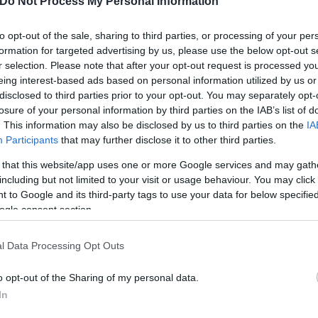
Do Not Process My Personal Information
to opt-out of the sale, sharing to third parties, or processing of your per
formation for targeted advertising by us, please use the below opt-out s
r selection. Please note that after your opt-out request is processed y
eing interest-based ads based on personal information utilized by us or
disclosed to third parties prior to your opt-out. You may separately opt-
losure of your personal information by third parties on the IAB’s list of
. This information may also be disclosed by us to third parties on the
IA
Participants
that may further disclose it to other third parties.
 that this website/app uses one or more Google services and may gath
including but not limited to your visit or usage behaviour. You may click 
 to Google and its third-party tags to use your data for below specifi
ogle consent section.
l Data Processing Opt Outs
Skin dysmorphia: Όταν η ε
«τέλειο» δέρμα αποτελεί
ός στην παρουσίαση του
o opt-out of the Sharing of my personal data.
ψυχικής υγείας
άδες κόσμου στο γήπεδο
In
σπόρ (video)