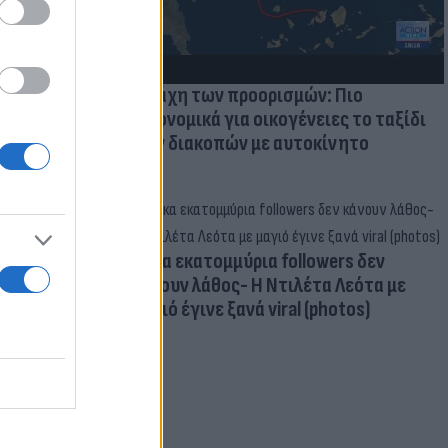
Η μάχη των προορισμών: Πιο
οικονομικά για οικογένειες το ταξίδι
των διακοπών με αυτοκίνητο
Δέκα εκατομμύρια followers δεν
κάνουν λάθος- Η Ντιλέτα Λεότα με
μαγιό έγινε ξανά viral (photos)
για τα F-35