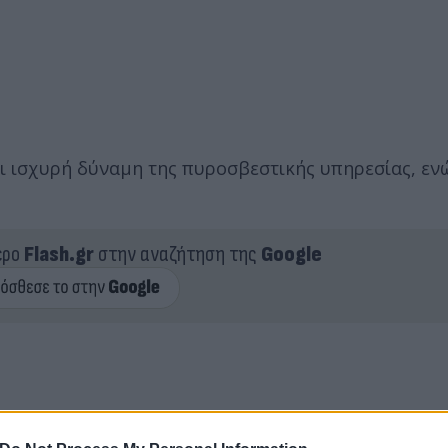
αι ισχυρή δύναμη της πυροσβεστικής υπηρεσίας, εν
ερο
Flash.gr
στην αναζήτηση της
Google