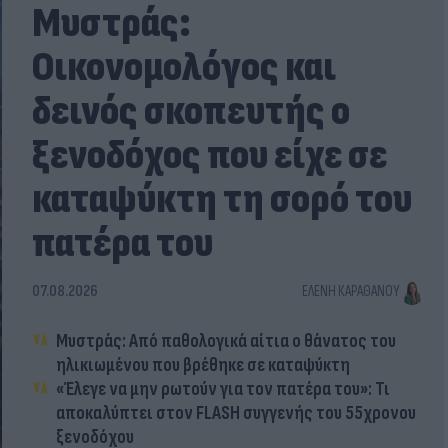
Μυστράς:
Οικονομολόγος και
δεινός σκοπευτής ο
ξενοδόχος που είχε σε
καταψύκτη τη σορό του
πατέρα του
07.08.2026
ΕΛΈΝΗ ΚΑΡΑΘΆΝΟΥ
Μυστράς: Από παθολογικά αίτια ο θάνατος του
ηλικιωμένου που βρέθηκε σε καταψύκτη
«Έλεγε να μην ρωτούν για τον πατέρα του»: Τι
αποκαλύπτει στον FLASH συγγενής του 55χρονου
ξενοδόχου