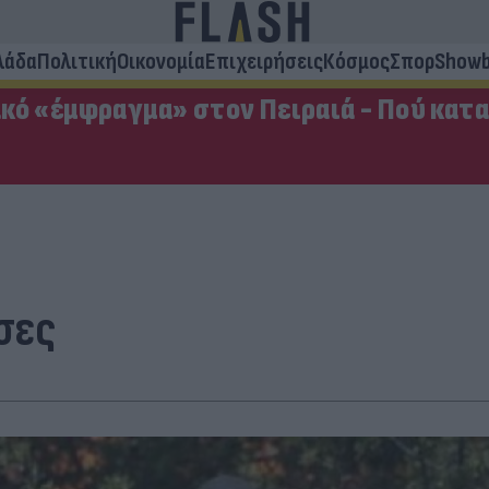
λάδα
Πολιτική
Οικονομία
Επιχειρήσεις
Κόσμος
Σπορ
Showb
κό «έμφραγμα» στον Πειραιά - Πού κατ
σες