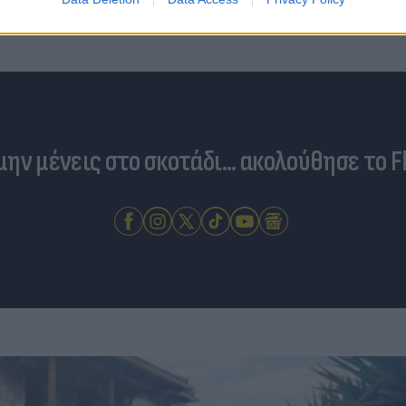
έρχονται στο επίκεντρο τα
 μην μένεις στο σκοτάδι... ακολούθησε το F