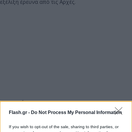
εξέλιξη έρευνα από τις Αρχές.
Η ανακοίνωση της ΕΛΑΣ
Flash.gr -
Do Not Process My Personal Information
«Συνελήφθη, χθες (23.1.2024) το απόγευμα, στο
Κιάτο Κορινθίας, από αστυνομικούς του Τμήματος
If you wish to opt-out of the sale, sharing to third parties, or