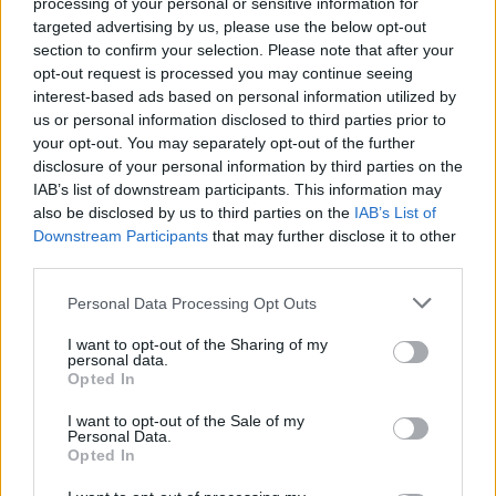
Ασφάλειας Κορίνθου, 67χρονος ημεδαπός, σε
processing of your personal or sensitive information for
targeted advertising by us, please use the below opt-out
βάρος του οποίου σχηματίσθηκε δικογραφία για
section to confirm your selection. Please note that after your
ναρκωτικά, κλοπή και πλαστογραφία.
opt-out request is processed you may continue seeing
interest-based ads based on personal information utilized by
us or personal information disclosed to third parties prior to
Ειδικότερα, χθες (23.1.2024) το απόγευμα στον
your opt-out. You may separately opt-out of the further
Αυτοκινητόδρομο Αθηνών – Πατρών, ύστερα από
disclosure of your personal information by third parties on the
κατάλληλη αξιολόγηση και αξιοποίηση στοιχείων
IAB’s list of downstream participants. This information may
και μετά από οργανωμένη αστυνομική επιχείρηση,
also be disclosed by us to third parties on the
IAB’s List of
Downstream Participants
that may further disclose it to other
αστυνομικοί του Τμήματος Ασφάλειας Κορίνθου
third parties.
πραγματοποίησαν έλεγχο σε όχημα που οδηγούσε
Please note that this website/app uses one or more Google
ο 67χρονος, εντός του οποίου βρέθηκαν και
Personal Data Processing Opt Outs
services and may gather and store information including but
κατασχέθηκαν 145 συσκευασίες με κάνναβη,
not limited to your visit or usage behaviour. You may click to
I want to opt-out of the Sharing of my
personal data.
συνολικού βάρους 195,06 κιλών.
grant or deny consent to Google and its third-party tags to
Opted In
use your data for below specified purposes in below Google
consent section.
I want to opt-out of the Sale of my
Personal Data.
Opted In