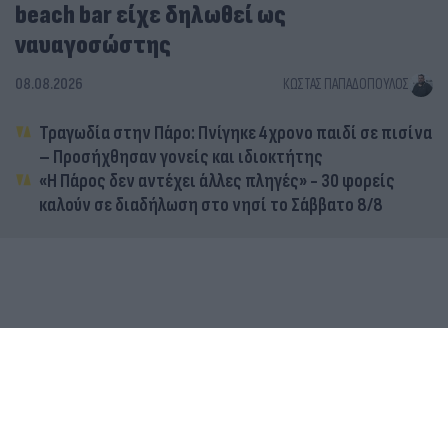
beach bar είχε δηλωθεί ως
ναυαγοσώστης
08.08.2026
ΚΏΣΤΑΣ ΠΑΠΑΔΌΠΟΥΛΟΣ
Τραγωδία στην Πάρο: Πνίγηκε 4χρονο παιδί σε πισίνα
– Προσήχθησαν γονείς και ιδιοκτήτης
«Η Πάρος δεν αντέχει άλλες πληγές» - 30 φορείς
καλούν σε διαδήλωση στο νησί το Σάββατο 8/8