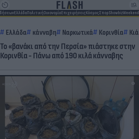
ιδήσεων
Ελλάδα
Πολιτική
Οικονομία
Επιχειρήσεις
Κόσμος
Σπορ
Showbiz
Weekend
Ελλάδα
κάνναβη
Ναρκωτικά
Κορινθία
Κι
Το «βανάκι από την Περσία» πιάστηκε στην
Κορινθία - Πάνω από 190 κιλά κάνναβης