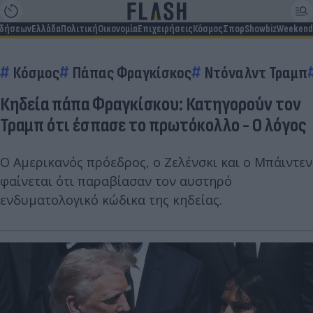
ιδήσεων
Ελλάδα
Πολιτική
Οικονομία
Επιχειρήσεις
Κόσμος
Σπορ
Showbiz
Weekend
Κόσμος
Πάπας Φραγκίσκος
Ντόναλντ Τραμπ
Κηδεία πάπα Φραγκίσκου: Κατηγορούν τον
Τραμπ ότι έσπασε το πρωτόκολλο - Ο λόγος
Ο Αμερικανός πρόεδρος, ο Ζελένσκι και ο Μπάιντεν
φαίνεται ότι παραβίασαν τον αυστηρό
ενδυματολογικό κώδικα της κηδείας.