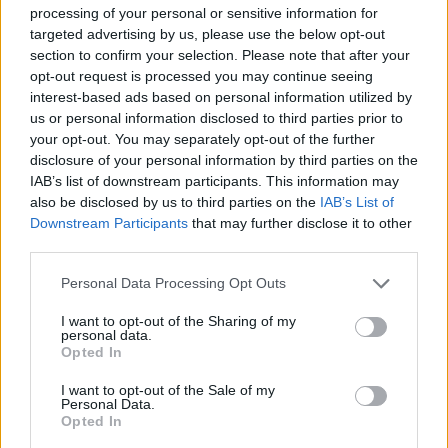
processing of your personal or sensitive information for
targeted advertising by us, please use the below opt-out
section to confirm your selection. Please note that after your
opt-out request is processed you may continue seeing
interest-based ads based on personal information utilized by
us or personal information disclosed to third parties prior to
your opt-out. You may separately opt-out of the further
disclosure of your personal information by third parties on the
IAB’s list of downstream participants. This information may
also be disclosed by us to third parties on the
IAB’s List of
Downstream Participants
that may further disclose it to other
third parties.
Please note that this website/app uses one or more Google
Personal Data Processing Opt Outs
services and may gather and store information including but
not limited to your visit or usage behaviour. You may click to
I want to opt-out of the Sharing of my
Παραδοσιακά, τα κομψά, σκούρα ρούχα φοριούνται
personal data.
grant or deny consent to Google and its third-party tags to
σε ένδειξη σεβασμού - πρακτική που υιοθέτησαν
Opted In
use your data for below specified purposes in below Google
πολλοί από τους συγκεντρωμένους μεταξύ των
consent section.
I want to opt-out of the Sale of my
Personal Data.
οποίων και ο Στάρμερ.
Opted In