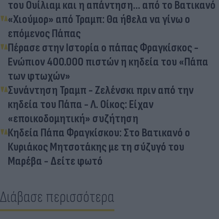
του Ουίλιαμ και η απάντηση... από το Βατικανό
«Χιούμορ» από Τραμπ: Θα ήθελα να γίνω ο
επόμενος Πάπας
Πέρασε στην Iστορία ο πάπας Φραγκίσκος -
Ενώπιον 400.000 πιστών η κηδεία του «Πάπα
των φτωχών»
Συνάντηση Τραμπ - Ζελένσκι πριν από την
κηδεία του Πάπα - Λ. Οίκος: Είχαν
«εποικοδομητική» συζήτηση
Κηδεία Πάπα Φραγκίσκου: Στο Βατικανό ο
Κυριάκος Μητσοτάκης με τη σύζυγό του
Μαρέβα - Δείτε φωτό
Διάβασε περισσότερα