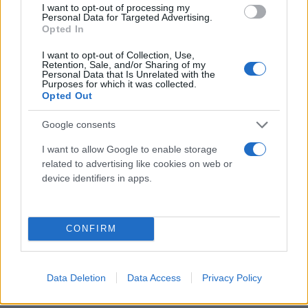
I want to opt-out of processing my
Personal Data for Targeted Advertising.
Opted In
I want to opt-out of Collection, Use,
Retention, Sale, and/or Sharing of my
Personal Data that Is Unrelated with the
Purposes for which it was collected.
Opted Out
Google consents
I want to allow Google to enable storage
related to advertising like cookies on web or
device identifiers in apps.
Φωτό: Reuters
CONFIRM
Η Μελάνια, που καθόταν δίπλα στον σύζυγό της,
ήταν ντυμένη στα μαύρα φορώντας μαύρο
Data Deletion
Data Access
Privacy Policy
δαντελένιο πέπλο και γάντια.