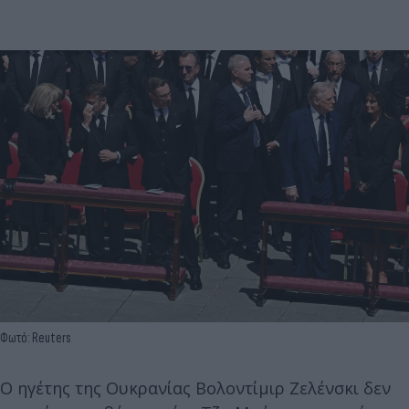
Φωτό: Reuters
Ο ηγέτης της Ουκρανίας Βολοντίμιρ Ζελένσκι δεν