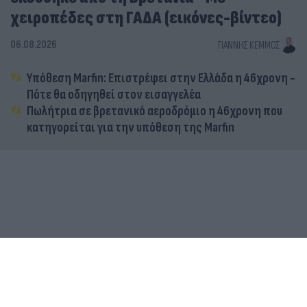
χειροπέδες στη ΓΑΔΑ (εικόνες-βίντεο)
06.08.2026
ΓΙΆΝΝΗΣ ΚΈΜΜΟΣ
Υπόθεση Marfin: Επιστρέφει στην Ελλάδα η 46χρονη -
Πότε θα οδηγηθεί στον εισαγγελέα
Πωλήτρια σε βρετανικό αεροδρόμιο η 46χρονη που
κατηγορείται για την υπόθεση της Marfin