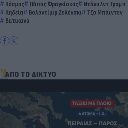
Κόσμος
Πάπας Φραγκίσκος
Ντόναλντ Τραμπ
Κηδεία
Βολοντίμιρ Ζελένσκι
Τζο Μπάιντεν
Βατικανό
ΑΠΟ ΤΟ ΔΙΚΤΥΟ