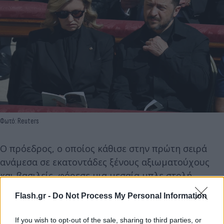
Φωτό: Reuters
Ο πρόεδρος, ο οποίος κάθισε στην πρώτη σειρά
ανάμεσα σε εκατοντάδες ξένους αξιωματούχους
και βασιλείς, φόρεσε μια μεσαία μπλε στολή,
στολισμένη με μια καρφίτσα που έδειχνε την
Flash.gr -
Do Not Process My Personal Information
αμερικανική σημαία. Το συνδύασε με μια λαμπερή
μπλε γραβάτα.
If you wish to opt-out of the sale, sharing to third parties, or