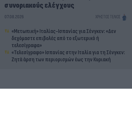
συνοριακούς ελέγχους
07.08.2026
ΧΡΉΣΤΟΣ ΤΈΛΙΟΣ
«Μετωπική» Ιταλίας-Ισπανίας για Σένγκεν: «Δεν
δεχόμαστε επιβολές από το εξωτερικό ή
τελεσίγραφα»
«Τελεσίγραφο» Ισπανίας στην Ιταλία για τη Σένγκεν:
Ζητά άρση των περιορισμών έως την Κυριακή