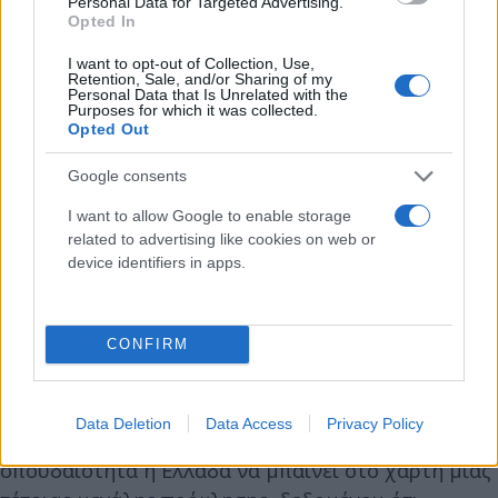
Personal Data for Targeted Advertising.
Opted In
I want to opt-out of Collection, Use,
Retention, Sale, and/or Sharing of my
Personal Data that Is Unrelated with the
Purposes for which it was collected.
Opted Out
Google consents
I want to allow Google to enable storage
related to advertising like cookies on web or
«Ο Δαίδαλος θα δώσει λύσεις σε καθημερινά
device identifiers in apps.
προβλήματα»
CONFIRM
Αναφερόμενος στον «Δαίδαλο», το «εργαστάσιο»
τεχνητής νοημοσύνης που θα στηθεί στο Λαύριο,
είπε ότι θα δώσει λύσεις σε καθημερινά
Data Deletion
Data Access
Privacy Policy
προβλήματα, τονίζοντας παράλληλα τη
σπουδαιότητα η Ελλάδα να μπαίνει στο χάρτη μιας