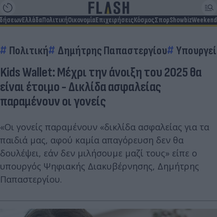
ιδήσεων
Ελλάδα
Πολιτική
Οικονομία
Επιχειρήσεις
Κόσμος
Σπορ
Showbiz
Weekend
Πολιτική
Δημήτρης Παπαστεργίου
Υπουργε
Kids Wallet: Μέχρι την άνοιξη του 2025 θα
είναι έτοιμο - Δικλίδα ασφαλείας
παραμένουν οι γονείς
«Οι γονείς παραμένουν «δικλίδα ασφαλείας για τα
παιδιά μας, αφού καμία απαγόρευση δεν θα
δουλέψει, εάν δεν μιλήσουμε μαζί τους» είπε ο
υπουργός Ψηφιακής Διακυβέρνησης, Δημήτρης
Παπαστεργίου.