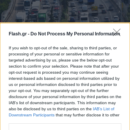
Κίνηση: «Έμφραγμα» στον Κηφισό –
Flash.gr -
Do Not Process My Personal Information
Καθυστερήσεις στους δρόμους της Αττικής
If you wish to opt-out of the sale, sharing to third parties, or
Αυξημένη είναι η κίνηση σε Κηφισίας, Μεσογείων και στο
processing of your personal or sensitive information for
κέντρο της Αθήνας.
targeted advertising by us, please use the below opt-out
Συντακτική
section to confirm your selection. Please note that after your
23.07.2026 07:46
Ομάδα
opt-out request is processed you may continue seeing
Flash.gr
interest-based ads based on personal information utilized by
us or personal information disclosed to third parties prior to
your opt-out. You may separately opt-out of the further
disclosure of your personal information by third parties on the
IAB’s list of downstream participants. This information may
also be disclosed by us to third parties on the
IAB’s List of
Downstream Participants
that may further disclose it to other
third parties.