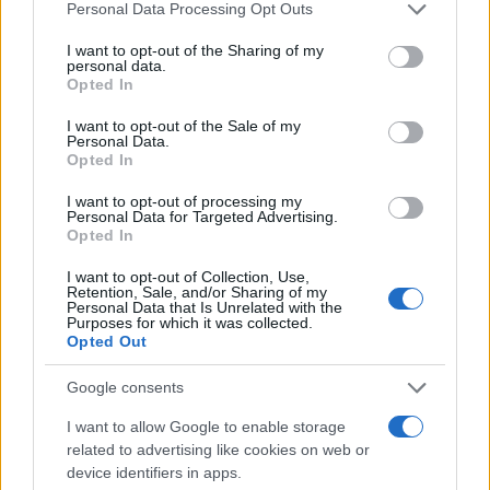
Please note that this website/app uses one or more Google
Personal Data Processing Opt Outs
services and may gather and store information including but
not limited to your visit or usage behaviour. You may click to
I want to opt-out of the Sharing of my
personal data.
grant or deny consent to Google and its third-party tags to
Opted In
Κίνηση: Στο «κόκκινο» ο Κηφισός – Πού
use your data for below specified purposes in below Google
consent section.
καταγράφονται τα μεγαλύτερα προβλήματα
I want to opt-out of the Sale of my
Personal Data.
στην Αττική
Opted In
Η κίνηση σε αρκετούς κεντρικούς οδικούς άξονες είναι
I want to opt-out of processing my
ιδιαίτερα αυξημένη, με τον Κηφισό να βρίσκεται για ακόμη μία
Personal Data for Targeted Advertising.
φορά στο επίκεντρο της κυκλοφοριακής συμφόρησης.
Opted In
Συντακτική
I want to opt-out of Collection, Use,
22.07.2026 07:51
Ομάδα
Retention, Sale, and/or Sharing of my
Personal Data that Is Unrelated with the
Flash.gr
Purposes for which it was collected.
Opted Out
Google consents
I want to allow Google to enable storage
related to advertising like cookies on web or
device identifiers in apps.