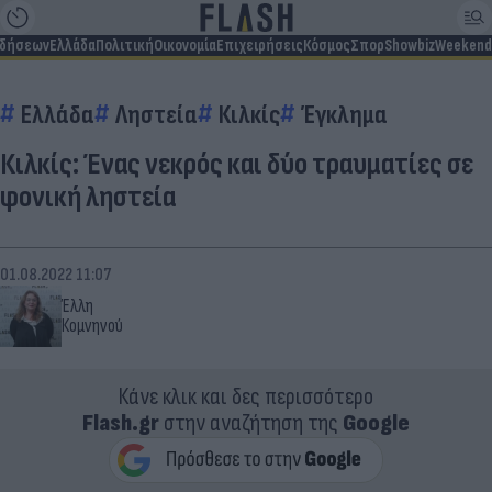
ιδήσεων
Ελλάδα
Πολιτική
Οικονομία
Επιχειρήσεις
Κόσμος
Σπορ
Showbiz
Weekend
Ελλάδα
Ληστεία
Κιλκίς
Έγκλημα
Κιλκίς: Ένας νεκρός και δύο τραυματίες σε
φονική ληστεία
01.08.2022 11:07
Έλλη
Κομνηνού
Κάνε κλικ και δες περισσότερο
Flash.gr
στην αναζήτηση της
Google