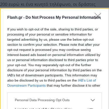
200 ευρώ κι ένα κινητό τηλέφωνο, οι δράστες
εξαφανίστηκαν, αφήνοντας τα θύματά τους
αιμόφυρτα στο σημείο.
Flash.gr -
Do Not Process My Personal Information
If you wish to opt-out of the sale, sharing to third parties, or
Οι νεαροί Πακιστανοί διακομίστηκαν στο Γενικό
processing of your personal or sensitive information for
Νοσοκομείο Κιλκίς όπου ένας εξ αυτών - ηλικίας 23
targeted advertising by us, please use the below opt-out
ετών - υπέκυψε στα τραύματά του, ενώ άλλοι δύο
section to confirm your selection. Please note that after your
opt-out request is processed you may continue seeing
νοσηλεύονται με τραύματα, εκτός κινδύνου.
interest-based ads based on personal information utilized by
us or personal information disclosed to third parties prior to
your opt-out. You may separately opt-out of the further
disclosure of your personal information by third parties on the
IAB’s list of downstream participants. This information may
also be disclosed by us to third parties on the
IAB’s List of
Downstream Participants
that may further disclose it to other
third parties.
Please note that this website/app uses one or more Google
Personal Data Processing Opt Outs
services and may gather and store information including but