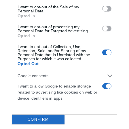
consent section.
I want to opt-out of the Sale of my
Personal Data.
Opted In
I want to opt-out of processing my
Personal Data for Targeted Advertising.
Άλογο και ψάρεμα
Opted In
I want to opt-out of Collection, Use,
Στον Πούτιν αρέσει να καλλιεργεί μια εικόνα ενός
Retention, Sale, and/or Sharing of my
Personal Data that Is Unrelated with the
άνδρα αρρενωπού που ασχολείται με τα σπορ.
Purposes for which it was collected.
Opted Out
Τα κινεζικά μέσα ενημέρωσης δημοσιεύουν εδώ
Google consents
και χρόνια κολακευτικά βίντεο και φωτογραφίες
του Ρώσου προέδρου να ιππεύει άλογα, να
I want to allow Google to enable storage
related to advertising like cookies on web or
ψαρεύει, να πιλοτάρει αεροπλάνο, να παίζει χόκεϊ
device identifiers in apps.
επί πάγου ή να κάνει τζούντο.
Σε συνδυασμό με την εικόνα ενός ανυποχώρητου
CONFIRM
ηγέτη που αντιστέκεται στη Δύση, αυτές οι εικόνες