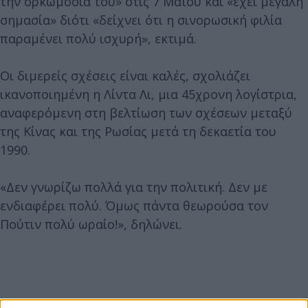
την ορκωμοσία του» στις 7 Μαΐου και «έχει μεγάλη
σημασία» διότι «δείχνει ότι η σινορωσική φιλία
παραμένει πολύ ισχυρή», εκτιμά.
Οι διμερείς σχέσεις είναι καλές, σχολιάζει
ικανοποιημένη η Λίντα Λι, μια 45χρονη λογίστρια,
αναφερόμενη στη βελτίωση των σχέσεων μεταξύ
της Κίνας και της Ρωσίας μετά τη δεκαετία του
1990.
«Δεν γνωρίζω πολλά για την πολιτική. Δεν με
ενδιαφέρει πολύ. Όμως πάντα θεωρούσα τον
Πούτιν πολύ ωραίο!», δηλώνει.