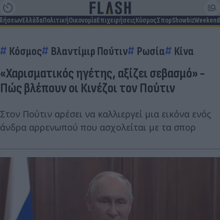
ιδήσεων
Ελλάδα
Πολιτική
Οικονομία
Επιχειρήσεις
Κόσμος
Σπορ
Showbiz
Weekend
Κόσμος
Βλαντίμιρ Πούτιν
Ρωσία
Κίνα
«Χαρισματικός ηγέτης, αξίζει σεβασμό» -
Πώς βλέπουν οι Κινέζοι τον Πούτιν
Στον Πούτιν αρέσει να καλλιεργεί μια εικόνα ενός
άνδρα αρρενωπού που ασχολείται με τα σπορ