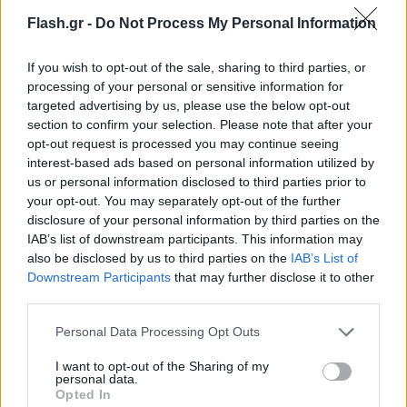
Flash.gr -
Do Not Process My Personal Information
If you wish to opt-out of the sale, sharing to third parties, or
processing of your personal or sensitive information for
targeted advertising by us, please use the below opt-out
section to confirm your selection. Please note that after your
opt-out request is processed you may continue seeing
interest-based ads based on personal information utilized by
us or personal information disclosed to third parties prior to
your opt-out. You may separately opt-out of the further
disclosure of your personal information by third parties on the
IAB’s list of downstream participants. This information may
also be disclosed by us to third parties on the
IAB’s List of
Downstream Participants
that may further disclose it to other
third parties.
Please note that this website/app uses one or more Google
Personal Data Processing Opt Outs
services and may gather and store information including but
not limited to your visit or usage behaviour. You may click to
I want to opt-out of the Sharing of my
personal data.
grant or deny consent to Google and its third-party tags to
Opted In
use your data for below specified purposes in below Google