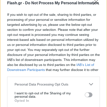
Flash.gr -
Do Not Process My Personal Information
If you wish to opt-out of the sale, sharing to third parties, or
processing of your personal or sensitive information for
targeted advertising by us, please use the below opt-out
section to confirm your selection. Please note that after your
opt-out request is processed you may continue seeing
interest-based ads based on personal information utilized by
us or personal information disclosed to third parties prior to
your opt-out. You may separately opt-out of the further
disclosure of your personal information by third parties on the
IAB’s list of downstream participants. This information may
also be disclosed by us to third parties on the
IAB’s List of
Κίνα κορονοϊός: Ο υψηλότερος απολογισμός
Downstream Participants
that may further disclose it to other
third parties.
από τα μέσα Σεπτεμβρίου
Please note that this website/app uses one or more Google
Personal Data Processing Opt Outs
services and may gather and store information including but
Από τα τέλη Οκτωβρίου έχει εμφανιστεί μια εστία
not limited to your visit or usage behaviour. You may click to
I want to opt-out of the Sharing of my
personal data.
της covid-19 στη βόρεια Κίνα, ενώ δύο κρούσματα
grant or deny consent to Google and its third-party tags to
Opted In
use your data for below specified purposes in below Google
έχουν αναφερθεί και στην πρωτεύουσα Πεκίνο.