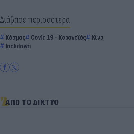
Διάβασε περισσότερα
Κόσμος
Covid 19 - Κορονοϊός
Κίνα
lockdown
ΑΠΟ ΤΟ ΔΙΚΤΥΟ
«Στην pole position για Κωνσταντέλια η
Ντόρτμουντ»