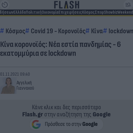
ιδήσεων
Ελλάδα
Πολιτική
Οικονομία
Επιχειρήσεις
Κόσμος
Σπορ
Showbiz
Weekend
Κόσμος
Covid 19 - Κορονοϊός
Κίνα
lockdow
Κίνα κορονοϊός: Νέα εστία πανδημίας - 6
εκατομμύρια σε lockdown
01.11.2021 09:40
Αγγελική
Γιαννακού
Κάνε κλικ και δες περισσότερο
Flash.gr
στην αναζήτηση της
Google