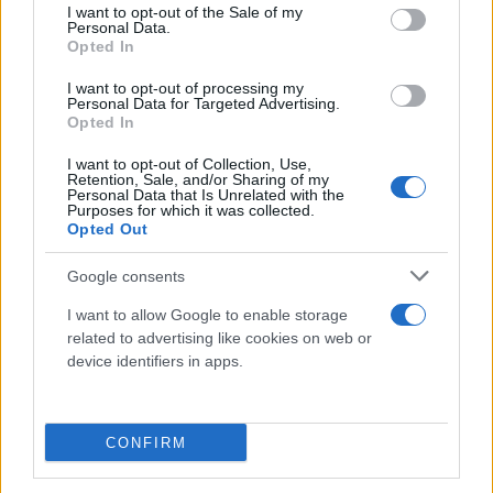
consent section.
I want to opt-out of the Sale of my
Ενενήντα δύο νέες μολύνσεις ανακοινώθηκαν για
Personal Data.
το προηγούμενο 24ωρο, ο υψηλότερος
Opted In
απολογισμός από τα μέσα Σεπτεμβρίου.
I want to opt-out of processing my
Personal Data for Targeted Advertising.
Opted In
Σε αυτό το πλαίσιο η Disneyland στη Σανγκάη
I want to opt-out of Collection, Use,
έκλεισε μετά τον εντοπισμό ενός κρούσματος σε
Retention, Sale, and/or Sharing of my
Personal Data that Is Unrelated with the
μια επισκέπτρια. Η γυναίκα βρέθηκε θετική αφού
Purposes for which it was collected.
Opted Out
έφυγε από τη Disneyland και επέστρεψε στο σπίτι
της, σε μια επαρχία γειτονική της Σανγκάης.
Google consents
I want to allow Google to enable storage
Ήδη, όλο το προσωπικό της Disneyland
related to advertising like cookies on web or
υποβλήθηκε σε διαγνωστικά τεστ, όπως και οι
device identifiers in apps.
επισκέπτες της. Σχεδόν 34.000 άνθρωποι είχαν
ελεγχθεί μέχρι σήμερα το πρωί, ανακοίνωσε η
CONFIRM
δημαρχία της Σανγκάης.