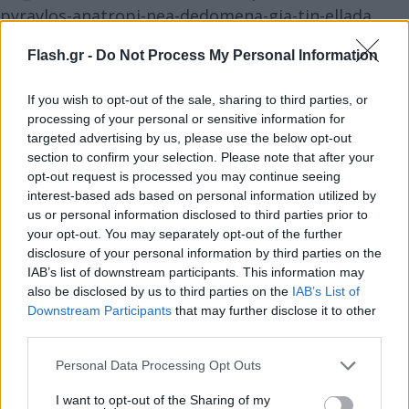
pyravlos-anatropi-nea-dedomena-gia-tin-ellada
Flash.gr -
Do Not Process My Personal Information
Υπενθυμίζεται πως οι περιοχές της χώρας μας στις
οποίες υπήρχε πιθανότητα να πέσουν τα
If you wish to opt-out of the sale, sharing to third parties, or
συντρίμμια του πυραύλου ήταν η Βόρεια Ελλάδα
processing of your personal or sensitive information for
targeted advertising by us, please use the below opt-out
και η Κρήτη, ενώ στη Γη αναμένεται να πέσει μέχρι
section to confirm your selection. Please note that after your
αύριο, Κυριακή 31 Ιουλίου.
opt-out request is processed you may continue seeing
interest-based ads based on personal information utilized by
us or personal information disclosed to third parties prior to
your opt-out. You may separately opt-out of the further
disclosure of your personal information by third parties on the
IAB’s list of downstream participants. This information may
also be disclosed by us to third parties on the
IAB’s List of
Downstream Participants
that may further disclose it to other
third parties.
Please note that this website/app uses one or more Google
Personal Data Processing Opt Outs
services and may gather and store information including but
not limited to your visit or usage behaviour. You may click to
I want to opt-out of the Sharing of my