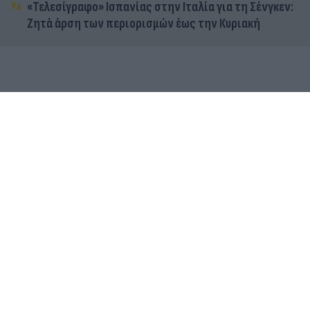
«Τελεσίγραφο» Ισπανίας στην Ιταλία για τη Σένγκεν:
Ζητά άρση των περιορισμών έως την Κυριακή