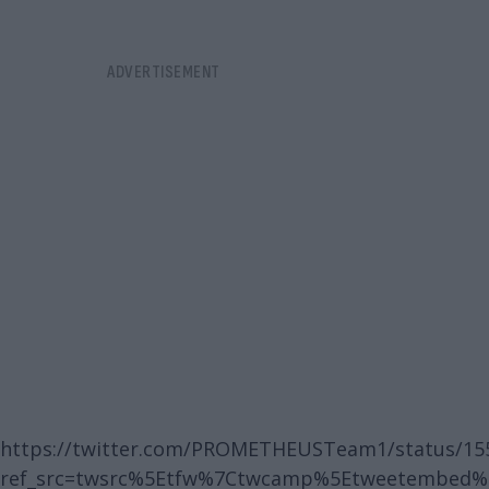
https://twitter.com/PROMETHEUSTeam1/status/15
ref_src=twsrc%5Etfw%7Ctwcamp%5Etweetembed%7C