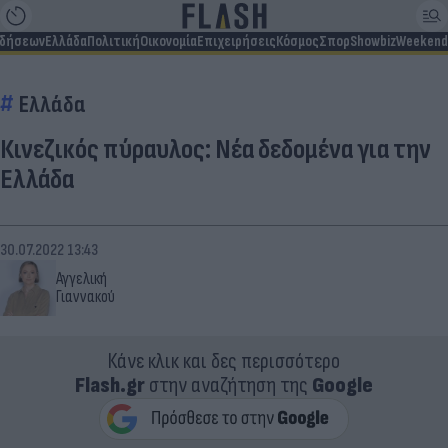
ιδήσεων
Ελλάδα
Πολιτική
Οικονομία
Επιχειρήσεις
Κόσμος
Σπορ
Showbiz
Weekend
Ελλάδα
Κινεζικός πύραυλος: Νέα δεδομένα για την
Ελλάδα
30.07.2022 13:43
Αγγελική
Γιαννακού
Κάνε κλικ και δες περισσότερο
Flash.gr
στην αναζήτηση της
Google