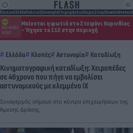
ιδήσεων
Ελλάδα
Πολιτική
Οικονομία
Επιχειρήσεις
Κόσμος
Σπορ
Showbiz
Weekend
Μαίνεται η φωτιά στο Στεφάνι Κορινθίας
BREAKING
- Ήχησε το 112 στην περιοχή
NEWS
Ελλάδα
Κλοπές
Αστυνομία
Καταδίωξη
Κινηματογραφική καταδίωξη: Χειροπέδες
σε 46χρονο που πήγε να εμβολίσει
αστυνομικούς με κλεμμένο ΙΧ
Συναγερμός σήμανε στο κέντρο επιχειρήσεων της
Άμεσης Δράσης.