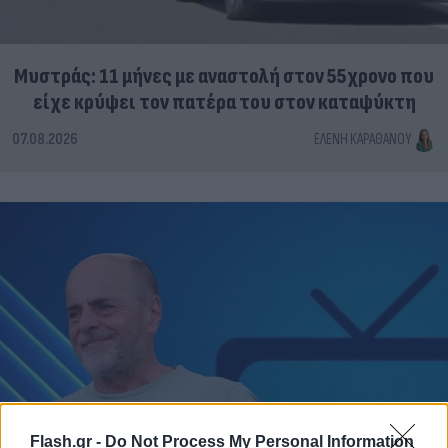
Μυστράς: 11 μήνες με αναστολή στον 55χρονο που
είχε κρύψει τον πατέρα του στον καταψύκτη
07.08.2026
ΕΛΈΝΗ ΚΑΡΑΘΆΝΟΥ
Flash.gr -
Do Not Process My Personal Information