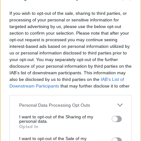
If you wish to opt-out of the sale, sharing to third parties, or
processing of your personal or sensitive information for
targeted advertising by us, please use the below opt-out
section to confirm your selection. Please note that after your
opt-out request is processed you may continue seeing
interest-based ads based on personal information utilized by
us or personal information disclosed to third parties prior to
your opt-out. You may separately opt-out of the further
Το τέλος στελεχών του ΣΚΑΪ: Το χρονικό ενός
disclosure of your personal information by third parties on the
IAB’s list of downstream participants. This information may
προαναγγελθέντος «θανάτου» με σφραγίδα Γιάννη
also be disclosed by us to third parties on the
IAB’s List of
Αλαφούζου
Downstream Participants
that may further disclose it to other
third parties.
07.08.2026
ΧΡΊΣΛΑ ΓΕΩΡΓΑΚΟΠΟΎΛΟΥ
Please note that this website/app uses one or more Google
Personal Data Processing Opt Outs
services and may gather and store information including but
not limited to your visit or usage behaviour. You may click to
I want to opt-out of the Sharing of my
personal data.
grant or deny consent to Google and its third-party tags to
Opted In
use your data for below specified purposes in below Google
consent section.
I want to opt-out of the Sale of my