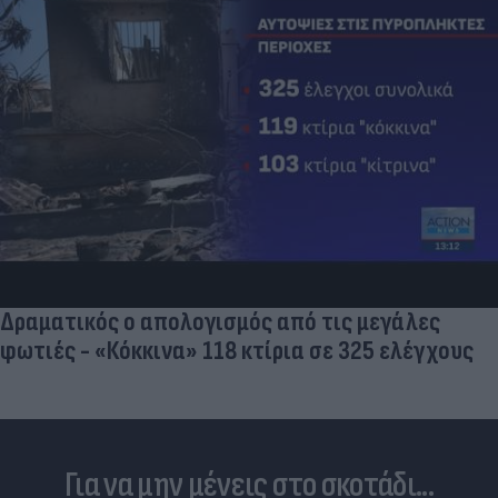
Και οι μαϊμούδες έχουν κατοικίδια! Οι
επιστήμονες ρίχνουν φως στις "φιλίες" μεταξύ
διαφορετικών ειδών
Για να μην μένεις στο σκοτάδι...