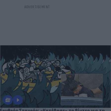
Ερυθρός Σταυρός: «Κατέβασε» το βίντεο για τη