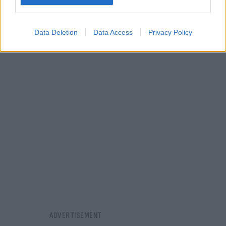
15΄-20΄από Μεταμόρφωση έως Κηφισίας.
Data Deletion
Data Access
Privacy Policy
Στο ρεύμα προς Ελευσίνα: