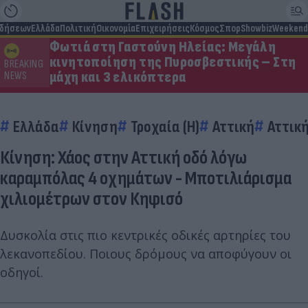
ιδήσεων
Ελλάδα
Πολιτική
Οικονομία
Επιχειρήσεις
Κόσμος
Σπορ
Showbiz
Weekend
Φωτιά στη Γαστούνη Ηλείας: Μεγάλη
κινητοποίηση της Πυροσβεστικής – Στη
BREAKING
μάχη και 3 ελικόπτερα
NEWS
Ελλάδα
Κίνηση
Τροχαία (Η)
Αττική
Αττικ
Κίνηση: Χάος στην Αττική οδό λόγω
καραμπόλας 4 οχημάτων - Μποτιλιάρισμα
χιλιομέτρων στον Κηφισό
Δυσκολία στις πιο κεντρικές οδικές αρτηρίες του
λεκανοπεδίου. Ποιους δρόμους να αποφύγουν οι
οδηγοί.