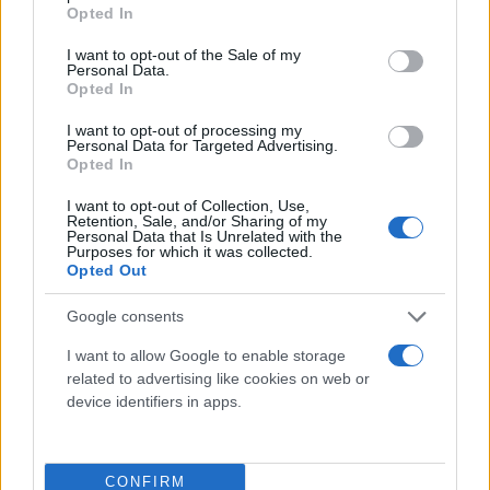
grant or deny consent to Google and its third-party tags to
Αττική Οδός
Opted In
use your data for below specified purposes in below Google
consent section.
I want to opt-out of the Sale of my
Personal Data.
Opted In
I want to opt-out of processing my
Personal Data for Targeted Advertising.
Opted In
I want to opt-out of Collection, Use,
Retention, Sale, and/or Sharing of my
Personal Data that Is Unrelated with the
Purposes for which it was collected.
Opted Out
Google consents
I want to allow Google to enable storage
related to advertising like cookies on web or
device identifiers in apps.
Στην
Αττική Οδό
παρατηρούνται
καθυστερήσεις στο ρεύμα προς Αεροδρόμιο:
CONFIRM