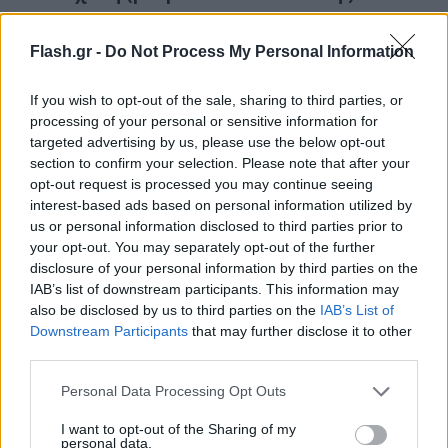
Λ. Κηφισίας (άνοδος)
Flash.gr -
Do Not Process My Personal Information
Λ. Κηφισίας (κάθοδος)
Βασ. Σοφίας (άνοδος)
If you wish to opt-out of the sale, sharing to third parties, or
processing of your personal or sensitive information for
Βασ. Σοφίας (κάθοδος)
targeted advertising by us, please use the below opt-out
Βασ. Κωνσταντίνου
section to confirm your selection. Please note that after your
opt-out request is processed you may continue seeing
Καλλιρρόης
interest-based ads based on personal information utilized by
us or personal information disclosed to third parties prior to
Λ. Συγγρού (άνοδος)
your opt-out. You may separately opt-out of the further
Λ. Ηλιουπόλεως
disclosure of your personal information by third parties on the
IAB’s list of downstream participants. This information may
Σταδίου
also be disclosed by us to third parties on the
IAB’s List of
Λιμάνι Πειραιά
Downstream Participants
that may further disclose it to other
third parties.
Λ. Ποσειδώνος (Αλίμου έως Καραϊσκάκη
Please note that this website/app uses one or more Google
-ρεύμα προς Πειραιά)
Personal Data Processing Opt Outs
services and may gather and store information including but
Βάρης-Κορωπίου
not limited to your visit or usage behaviour. You may click to
I want to opt-out of the Sharing of my
personal data.