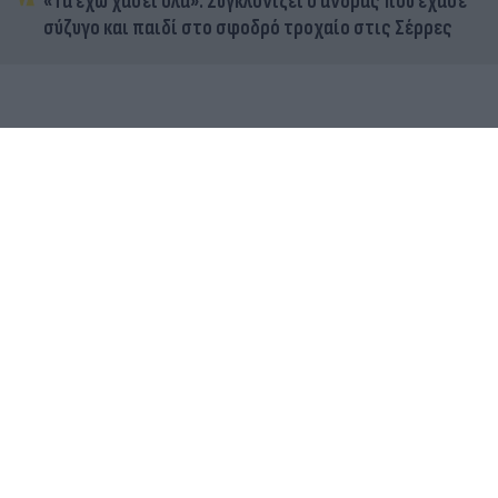
«Τα έχω χάσει όλα»: Συγκλονίζει ο άνδρας που έχασε
σύζυγο και παιδί στο σφοδρό τροχαίο στις Σέρρες