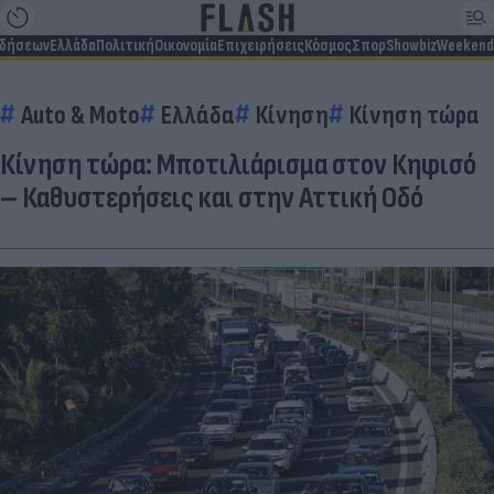
ιδήσεων
Ελλάδα
Πολιτική
Οικονομία
Επιχειρήσεις
Κόσμος
Σπορ
Showbiz
Weekend
Auto & Moto
Ελλάδα
Κίνηση
Κίνηση τώρα
Κίνηση τώρα: Μποτιλιάρισμα στον Κηφισό
– Καθυστερήσεις και στην Αττική Οδό