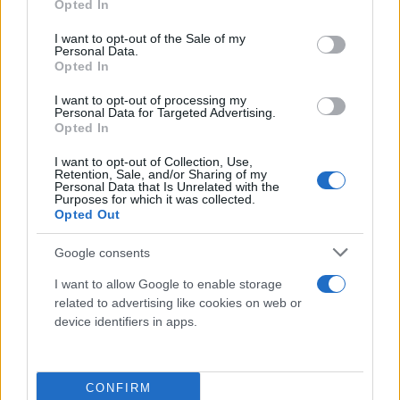
Opted In
use your data for below specified purposes in below Google
Καθυστερήσεις 15-20 λεπτών από Μεταμόρφωση
consent section.
I want to opt-out of the Sale of my
(είσοδο από Λαμία) έως Κηφισίας
Personal Data.
Opted In
Καθυστερήσεις 10-15 λεπτών στην έξοδο για Λαμία
Στο ρεύμα προς Ελευσίνα
I want to opt-out of processing my
Personal Data for Targeted Advertising.
Opted In
Καθυστερήσεις 10-15 λεπτών στο κομμάτι από
I want to opt-out of Collection, Use,
Πλακεντίας έως Κηφισίας
Retention, Sale, and/or Sharing of my
Personal Data that Is Unrelated with the
Καθυστερήσεις 5-10 λεπτών στην έξοδο για Λαμία
Purposes for which it was collected.
Opted Out
Google consents
I want to allow Google to enable storage
related to advertising like cookies on web or
device identifiers in apps.
CONFIRM