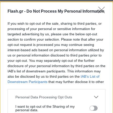
Flash.gr -
Do Not Process My Personal Information
If you wish to opt-out of the sale, sharing to third parties, or
processing of your personal or sensitive information for
targeted advertising by us, please use the below opt-out
section to confirm your selection. Please note that after your
opt-out request is processed you may continue seeing
interest-based ads based on personal information utilized by
us or personal information disclosed to third parties prior to
your opt-out. You may separately opt-out of the further
disclosure of your personal information by third parties on the
IAB’s list of downstream participants. This information may
also be disclosed by us to third parties on the
IAB’s List of
Downstream Participants
that may further disclose it to other
third parties.
Στο ρεύμα προς Αεροδρόμιο
Please note that this website/app uses one or more Google
Personal Data Processing Opt Outs
services and may gather and store information including but
Καθυστερήσεις 20-25 λεπτών από Φυλής έως
not limited to your visit or usage behaviour. You may click to
I want to opt-out of the Sharing of my
personal data.
Κηφισίας
grant or deny consent to Google and its third-party tags to