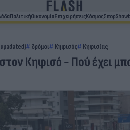
λάδα
Πολιτική
Οικονομία
Επιχειρήσεις
Κόσμος
Σπορ
Showb
 upadated)
δρόμοι
Κηφισός
Κηφισίας
στον Κηφισό - Πού έχει μπ