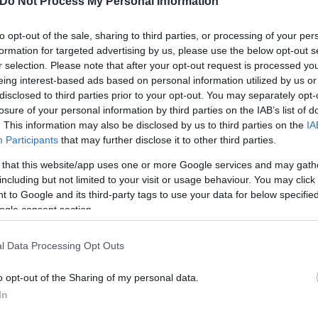
Do Not Process My Personal Information
to opt-out of the sale, sharing to third parties, or processing of your per
formation for targeted advertising by us, please use the below opt-out s
r selection. Please note that after your opt-out request is processed y
λόγω τροχαίου που συνέβη νωρίτερα στο ύψος του 
eing interest-based ads based on personal information utilized by us or
disclosed to third parties prior to your opt-out. You may separately opt-
losure of your personal information by third parties on the IAB’s list of
. This information may also be disclosed by us to third parties on the
IA
Participants
that may further disclose it to other third parties.
 that this website/app uses one or more Google services and may gath
including but not limited to your visit or usage behaviour. You may click 
 to Google and its third-party tags to use your data for below specifi
ogle consent section.
l Data Processing Opt Outs
o opt-out of the Sharing of my personal data.
In