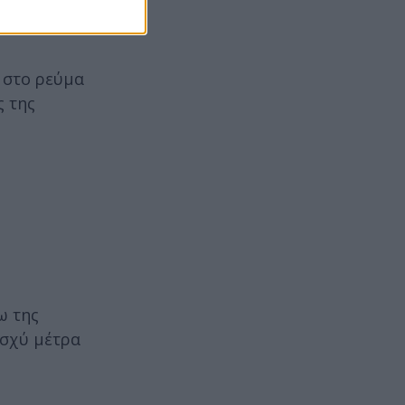
 στο ρεύμα
ς της
ω της
ισχύ μέτρα