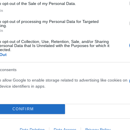
και στην άνοδο από την Κατεχάκη
o opt-out of the Sale of my Personal Data.
In
to opt-out of processing my Personal Data for Targeted
ing.
In
o opt-out of Collection, Use, Retention, Sale, and/or Sharing
ersonal Data that Is Unrelated with the Purposes for which it
lected.
Out
consents
o allow Google to enable storage related to advertising like cookies on
evice identifiers in apps.
CONFIRM
Data Deletion
Data Access
Privacy Policy