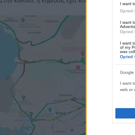
Στην κάθοδο, η Κηφισίας έχει κίνηση από το ΟΑΚΑ 
I want t
Opted 
I want 
Advertis
Opted 
I want t
of my P
was col
Opted 
Google 
I want t
web or d