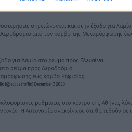
υστερήσεις σημειώνονται και στην έξοδο για Λαμία
ς Αεροδρόμιο από τον κόμβο της Μεταμόρφωσης έω
έξοδο για Λαμία στο ρεύμα προς Ελευσίνα.
 στο ρεύμα προς Αεροδρόμιο
εταμόρφωσης έως κόμβο Κηφισίας.
fic (@aodostraffic)
December 7, 2023
υκλοφοριακές ρυθμίσεις στο κέντρο της Αθήνας λόγ
ντογάν. Η Αστυνομία ανακοίνωσε ότι θα τεθούν σε 