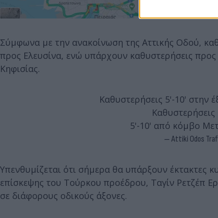
Σύμφωνα με την ανακοίνωση της Αττικής Οδού, καθ
προς Ελευσίνα, ενώ υπάρχουν καθυστερήσεις προ
Κηφισίας.
Καθυστερήσεις 5'-10' στην 
Καθυστερήσεις
5'-10' από κόμβο Μ
— Attiki Odos Traf
Υπενθυμίζεται ότι σήμερα θα υπάρξουν έκτακτες κ
επίσκεψης του Τούρκου προέδρου, Ταγίν Ρετζέπ Ερ
σε διάφορους οδικούς άξονες.