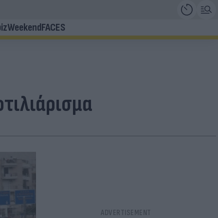
iz
Weekend
FACES
οτιλιάρισμα