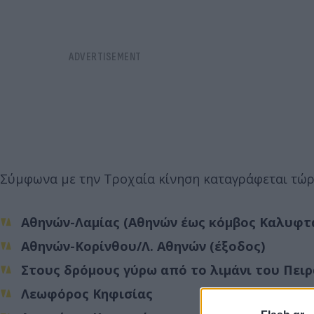
Σύμφωνα με την Τροχαία κίνηση καταγράφεται τώρ
Αθηνών-Λαμίας (Αθηνών έως κόμβος Καλυφτά
Αθηνών-Κορίνθου/Λ. Αθηνών (έξοδος)
Στους δρόμους γύρω από το λιμάνι του Πειρ
Λεωφόρος Κηφισίας