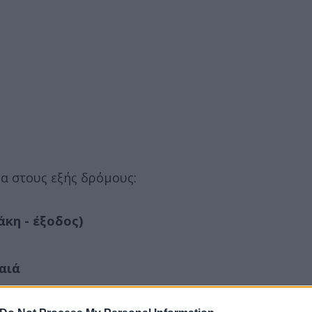
α στους εξής δρόμους:
κη - έξοδος)
αιά