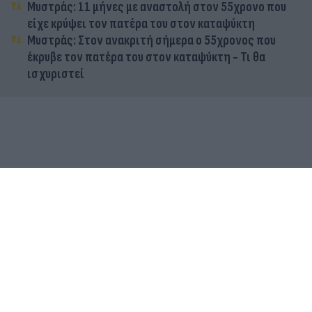
Μυστράς: 11 μήνες με αναστολή στον 55χρονο που
είχε κρύψει τον πατέρα του στον καταψύκτη
Μυστράς: Στον ανακριτή σήμερα ο 55χρονος που
έκρυβε τον πατέρα του στον καταψύκτη - Τι θα
ισχυριστεί