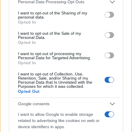
Please note that this website/app uses one or more Google
Personal Data Processing Opt Outs
services and may gather and store information including but
not limited to your visit or usage behaviour. You may click to
I want to opt-out of the Sharing of my
personal data.
grant or deny consent to Google and its third-party tags to
Opted In
use your data for below specified purposes in below Google
consent section.
I want to opt-out of the Sale of my
Personal Data.
Opted In
I want to opt-out of processing my
Personal Data for Targeted Advertising.
Opted In
I want to opt-out of Collection, Use,
Retention, Sale, and/or Sharing of my
Personal Data that Is Unrelated with the
Purposes for which it was collected.
Opted Out
Google consents
I want to allow Google to enable storage
related to advertising like cookies on web or
device identifiers in apps.