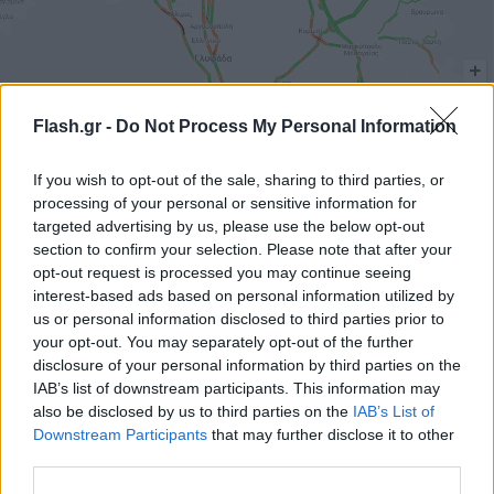
Flash.gr -
Do Not Process My Personal Information
Στους υπόλοιπους δρόμους της πρωτεύουσας, η
If you wish to opt-out of the sale, sharing to third parties, or
κίνηση διεξάγεται προς το παρόν χωρίς να
processing of your personal or sensitive information for
παρατηρούνται προβλήματα.
targeted advertising by us, please use the below opt-out
section to confirm your selection. Please note that after your
opt-out request is processed you may continue seeing
Στην Αττική Οδό παρατηρούνται Καθυστερήσεις
interest-based ads based on personal information utilized by
us or personal information disclosed to third parties prior to
στο ρεύμα προς Αεροδρόμιο: 10'-15' από κόμβο
your opt-out. You may separately opt-out of the further
Μεταμόρφωσης έως κόμβο Κηφισίας, 10'-15΄ στην
disclosure of your personal information by third parties on the
έξοδο για Λαμία.
IAB’s list of downstream participants. This information may
also be disclosed by us to third parties on the
IAB’s List of
Downstream Participants
that may further disclose it to other
third parties.