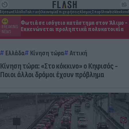
ιδήσεων
Ελλάδα
Πολιτική
Οικονομία
Επιχειρήσεις
Κόσμος
Σπορ
Showbiz
Weekend
Φωτιά σε ισόγειο κατάστημα στον Άλιμο -
BREAKING
Εκκενώνεται προληπτικά πολυκατοικία
NEWS
Ελλάδα
Κίνηση τώρα
Αττική
Κίνηση τώρα: «Στο κόκκινο» ο Κηφισός -
Ποιοι άλλοι δρόμοι έχουν πρόβλημα