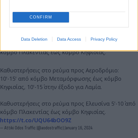
CONFIRM
Data Deletion
Data Access
Privacy Policy
Καθυστερήσεις στο ρεύμα προς Ελευσίνα 5'-10΄ από
κόμβο Πλακεντίας έως κόμβο Κηφισίας.
Καθυστερήσεις στο ρεύμα προς Αεροδρόμιο:
10'-15' από κόμβο Μεταμόρφωσης έως κόμβο
Κηφισίας, 10'-15΄ στην έξοδο για Λαμία.
Καθυστερήσεις στο ρεύμα προς Ελευσίνα 5'-10΄ από
κόμβο Πλακεντίας έως κόμβο Κηφισίας.
https://t.co/UQU64bOO9Z
— Attiki Odos Traffic (@aodostraffic)
January 16, 2024