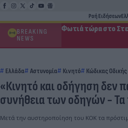
Ροή Ειδήσεων
Ελ
Φωτιά τώρα στο Στε
BREAKING
NEWS
Ελλάδα
Αστυνομία
Κινητό
Κώδικας Οδικής
«Κινητό και οδήγηση δεν πά
συνήθεια των οδηγών - Τα
Μετά την αυστηροποίηση του ΚΟΚ τα πρόστιμα 