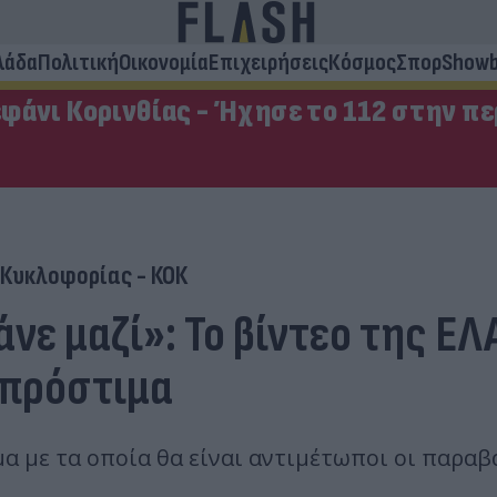
λάδα
Πολιτική
Οικονομία
Επιχειρήσεις
Κόσμος
Σπορ
Showb
φάνι Κορινθίας - Ήχησε το 112 στην π
 Κυκλοφορίας - ΚΟΚ
νε μαζί»: Το βίντεο της ΕΛ
 πρόστιμα
με τα οποία θα είναι αντιμέτωποι οι παραβάτ