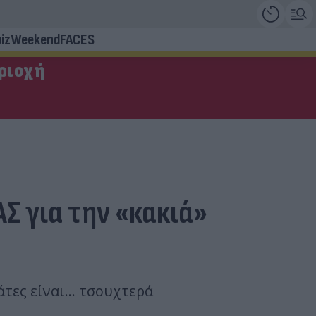
iz
Weekend
FACES
εριοχή
ΑΣ για την «κακιά»
ες είναι... τσουχτερά