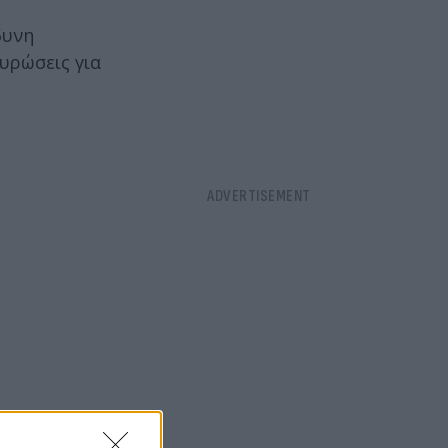
δυνη
υρώσεις για
ους οδηγούς