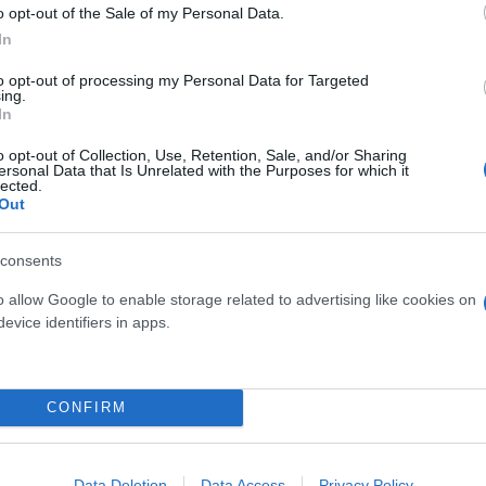
o opt-out of the Sale of my Personal Data.
In
to opt-out of processing my Personal Data for Targeted
ing.
In
Κ τα πρόστιμα με τα οποία θα είναι αντιμέτωποι ο
o opt-out of Collection, Use, Retention, Sale, and/or Sharing
ικής Κυκλοφορίας, η χρήση κινητού τηλεφώνου κατά
ersonal Data that Is Unrelated with the Purposes for which it
lected.
ίρεση διπλώματος για 30 ημέρες
Out
τροπών», με συνεχώς αυξανόμενες κυρώσεις, ανάλογ
consents
o allow Google to enable storage related to advertising like cookies on
evice identifiers in apps.
ίνει στα 1.000 ευρώ και το δίπλωμα αφαιρείται για
 2.000 ευρώ και η αφαίρεση της άδειας οδήγησης φτ
CONFIRM
Data Deletion
Data Access
Privacy Policy