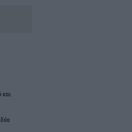
ό και
 δύο