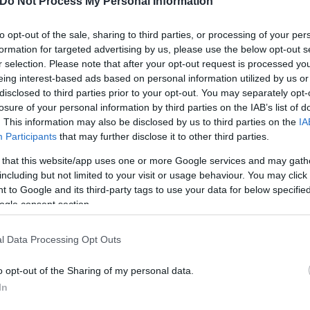
Do Not Process My Personal Information
to opt-out of the sale, sharing to third parties, or processing of your per
formation for targeted advertising by us, please use the below opt-out s
ς εμφανίζεται ένας άνδρας σε ένα όχημα στον αέρα,
r selection. Please note that after your opt-out request is processed y
έπη το κινητό του τηλέφωνο. Στη συνέχεια του βίν
eing interest-based ads based on personal information utilized by us or
ία Δημογλίδου να πιάνει ένα κινητό και να λέει «Δ
disclosed to third parties prior to your opt-out. You may separately opt-
losure of your personal information by third parties on the IAB’s list of
εν πάνε μαζί».
. This information may also be disclosed by us to third parties on the
IA
Participants
that may further disclose it to other third parties.
 that this website/app uses one or more Google services and may gath
including but not limited to your visit or usage behaviour. You may click 
 to Google and its third-party tags to use your data for below specifi
ogle consent section.
l Data Processing Opt Outs
o opt-out of the Sharing of my personal data.
In