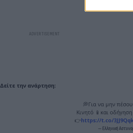
Δείτε την ανάρτηση:
💭Για να μην πέσου
Κινητό 📱και οδήγηση 
👉
https://t.co/3JJ9Q
— Ελληνική Αστυνομ