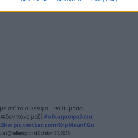
με απ’ τα σύννεφα… να θυμάσαι:
🚘δεν πάνε μαζί.
#οδικηασφαλεια
qkSkw
pic.twitter.com/XrpMaunFGo
ία (@hellenicpolice)
October 13, 2025