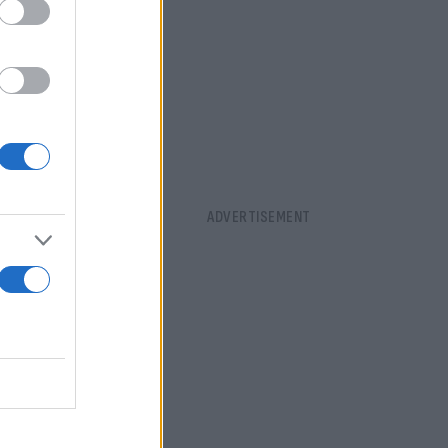
ι παραβάτες
 την
α το πόσες
 έξι μήνες.
άνει τους 12