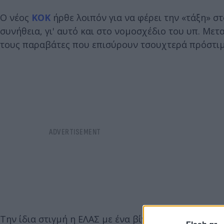
Ο νέος
ΚΟΚ
ήρθε λοιπόν για να φέρει την «τάξη» στ
συνήθεια, γι' αυτό και στο νομοσχέδιο του υπ. Μ
τους παραβάτες που επισύρουν τσουχτερά πρόστιμα
Την ίδια στιγμή η ΕΛΑΣ με ένα βίντεο στα social m