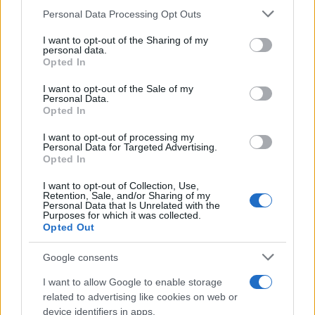
Please note that this website/app uses one or more Google
Περιφέρεια Αττικής, «η παραμονή όλων των
Personal Data Processing Opt Outs
services and may gather and store information including but
κατοίκων των Προσφυγικών στα σπίτια, στον τόπο
not limited to your visit or usage behaviour. You may click to
I want to opt-out of the Sharing of my
personal data.
και την περιοχή που διαμένουν και έχουν συνδεθεί
grant or deny consent to Google and its third-party tags to
Opted In
use your data for below specified purposes in below Google
κοινωνικά – πολιτισμικά και οργανικά μαζί τους»
consent section.
I want to opt-out of the Sale of my
και να αναλάβει την αποκατάσταση των
Personal Data.
Προσφυγικών η Αστική Μη Κερδοσκοπική Εταιρεία
Opted In
«Κάτοικοι και Φίλοι Προσφυγικών Λ. Αλεξάνδρας»
I want to opt-out of processing my
με δική της χρηματοδότηση.
Personal Data for Targeted Advertising.
Opted In
I want to opt-out of Collection, Use,
Retention, Sale, and/or Sharing of my
Personal Data that Is Unrelated with the
Purposes for which it was collected.
Opted Out
Google consents
I want to allow Google to enable storage
related to advertising like cookies on web or
device identifiers in apps.