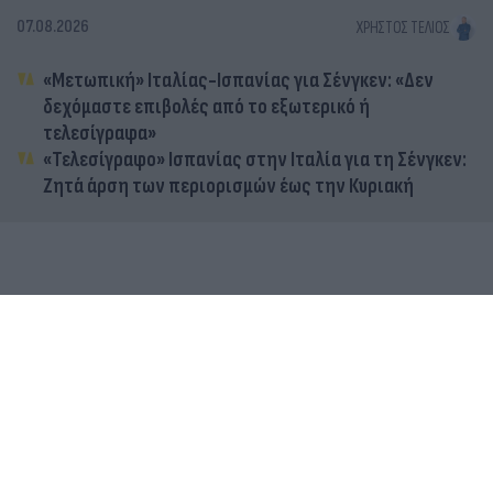
07.08.2026
ΧΡΉΣΤΟΣ ΤΈΛΙΟΣ
«Μετωπική» Ιταλίας-Ισπανίας για Σένγκεν: «Δεν
δεχόμαστε επιβολές από το εξωτερικό ή
τελεσίγραφα»
«Τελεσίγραφο» Ισπανίας στην Ιταλία για τη Σένγκεν:
Ζητά άρση των περιορισμών έως την Κυριακή