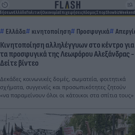
ιδήσεων
Ελλάδα
Πολιτική
Οικονομία
Επιχειρήσεις
Κόσμος
Σπορ
Showbiz
Weekend
Ελλάδα
κινητοποίηση
Προσφυγικά
Απεργί
Κινητοποίηση αλληλέγγυων στο κέντρο για
τα προσφυγικά της Λεωφόρου Αλεξάνδρας -
Δείτε βίντεο
Δεκάδες κοινωνικές δομές, σωματεία, φοιτητικά
σχήματα, συγγενείς και προσωπικότητες ζητούν
«να παραμείνουν όλοι οι κάτοικοι στα σπίτια τους»