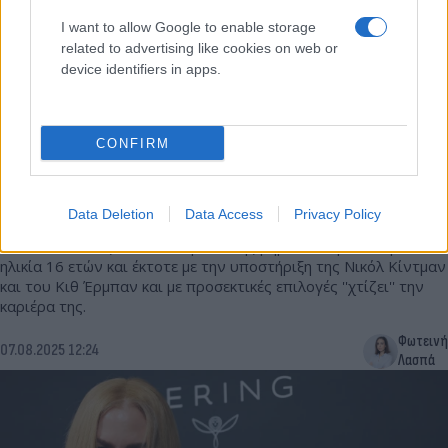
I want to allow Google to enable storage
related to advertising like cookies on web or
device identifiers in apps.
CONFIRM
Νικόλ Κίντμαν: Η 17χρονη κόρη της αποκαλύπτει
τους κανόνες που της έβαλαν οι διάσημοι γονείς
της
Data Deletion
Data Access
Privacy Policy
Η Σάντεϊ Ρόουζ έκανε τα πρώτα της βήματα στην πασαρέλα σε
ηλικία 16 ετών και έκτοτε με την υποστήριξη της Νικόλ Κίντμαν
και του Κιθ Έρμπαν και με προσεκτικές επιλογές ''χτίζει'' την
καριέρα της.
Φωτεινή
07.08.2025 12:24
Λασπά