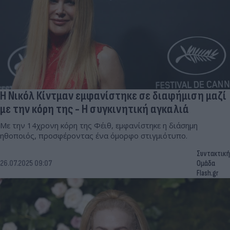
Η Νικόλ Κίντμαν εμφανίστηκε σε διαφήμιση μαζί
με την κόρη της - H συγκινητική αγκαλιά
Με την 14χρονη κόρη της Φέιθ, εμφανίστηκε η διάσημη
ηθοποιός, προσφέροντας ένα όμορφο στιγμιότυπο.
Συντακτική
26.07.2025 09:07
Ομάδα
Flash.gr