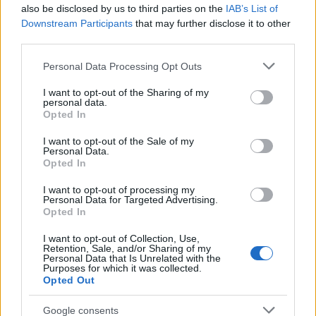
also be disclosed by us to third parties on the
IAB’s List of
Downstream Participants
that may further disclose it to other
third parties.
Please note that this website/app uses one or more Google
Personal Data Processing Opt Outs
services and may gather and store information including but
not limited to your visit or usage behaviour. You may click to
I want to opt-out of the Sharing of my
personal data.
grant or deny consent to Google and its third-party tags to
Opted In
use your data for below specified purposes in below Google
consent section.
Νικόλ Κίντμαν - Κιθ Έρμπαν: Χωρίζουν μετά από
I want to opt-out of the Sale of my
Personal Data.
19 χρόνια γάμου
Opted In
Το ζευγάρι φέρεται να ζούσε χωριστά ήδη από το καλοκαίρι, με
I want to opt-out of processing my
την Kidman να μην θέλει τον χωρισμό.
Personal Data for Targeted Advertising.
Opted In
Φωτεινή
30.09.2025 08:02
Λασπά
I want to opt-out of Collection, Use,
Retention, Sale, and/or Sharing of my
Personal Data that Is Unrelated with the
Purposes for which it was collected.
Opted Out
Google consents