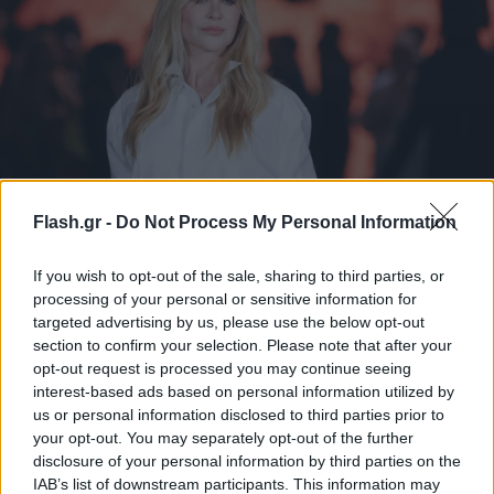
Νικόλ Κίντμαν: Ξεκίνησαν τα γυρίσματα της
Flash.gr -
Do Not Process My Personal Information
ταινίας «The Young People» - Επτασφράγιστο
μυστικό η πλοκή
If you wish to opt-out of the sale, sharing to third parties, or
processing of your personal or sensitive information for
Πολλά υποσχόμενο το υπόλοιπο καστ του φιλμ, τα γυρίσματα
targeted advertising by us, please use the below opt-out
του οποίου γίνονται στο Βανκούβερ.
section to confirm your selection. Please note that after your
opt-out request is processed you may continue seeing
Συντακτική
interest-based ads based on personal information utilized by
11.11.2025 11:51
Ομάδα
us or personal information disclosed to third parties prior to
Flash.gr
your opt-out. You may separately opt-out of the further
disclosure of your personal information by third parties on the
IAB’s list of downstream participants. This information may