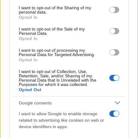
services and may gather and store information including but
not limited to your visit or usage behaviour. You may click to
I want to opt-out of the Sharing of my
personal data.
grant or deny consent to Google and its third-party tags to
Opted In
use your data for below specified purposes in below Google
consent section.
I want to opt-out of the Sale of my
Personal Data.
Opted In
I want to opt-out of processing my
Στη συνέχεια π Πέτκοφ δήλωσε ότι το έργο είναι
Personal Data for Targeted Advertising.
σημαντικό για όλη την περιοχή.
Opted In
I want to opt-out of Collection, Use,
Retention, Sale, and/or Sharing of my
Πρόσθεσε ότι η Βουλγαρία ήταν η πρώτη χώρα που
Personal Data that Is Unrelated with the
Purposes for which it was collected.
θεώρησε το Αζερμπαϊτζάν και τις προμήθειες
Opted Out
φυσικού αερίου από εκεί μέσω του Νότιου
Διαδρόμου Φυσικού Αερίου ως μια πιθανή
Google consents
εναλλακτική λύση για τη διασφάλιση της
I want to allow Google to enable storage
ενεργειακής ασφάλειας στη νοτιοανατολική
related to advertising like cookies on web or
device identifiers in apps.
Ευρώπη.