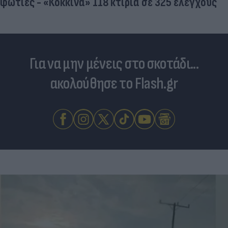
φωτιές - «Κόκκινα» 118 κτίρια σε 325 ελέγχους
Για να μην μένεις στο σκοτάδι...
ακολούθησε το Flash.gr