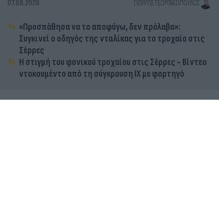
07.08.2026
ΓΙΏΡΓΟΣ ΓΕΩΡΓΑΚΌΠΟΥΛΟΣ
«Προσπάθησα να το αποφύγω, δεν πρόλαβα»:
Συγκινεί ο οδηγός της νταλίκας για το τροχαίο στις
Σέρρες
Η στιγμή του φονικού τροχαίου στις Σέρρες - Βίντεο
ντοκουμέντο από τη σύγκρουση ΙΧ με φορτηγό