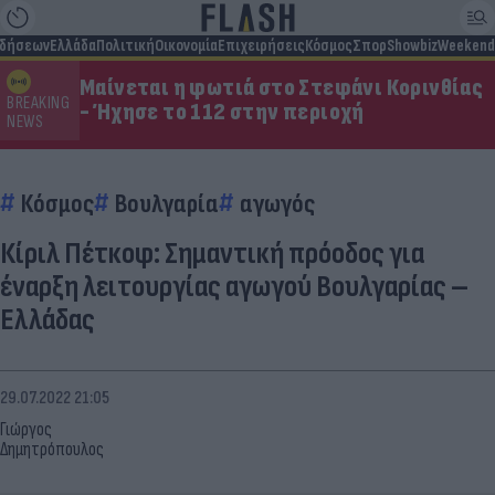
ιδήσεων
Ελλάδα
Πολιτική
Οικονομία
Επιχειρήσεις
Κόσμος
Σπορ
Showbiz
Weekend
Μαίνεται η φωτιά στο Στεφάνι Κορινθίας
BREAKING
- Ήχησε το 112 στην περιοχή
NEWS
Κόσμος
Βουλγαρία
αγωγός
Κίριλ Πέτκοφ: Σημαντική πρόοδος για
έναρξη λειτουργίας αγωγού Βουλγαρίας –
Ελλάδας
29.07.2022 21:05
Γιώργος
Δημητρόπουλος