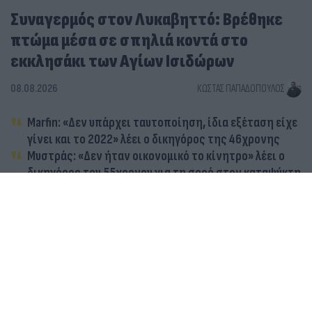
Συναγερμός στον Λυκαβηττό: Βρέθηκε
πτώμα μέσα σε σπηλιά κοντά στο
εκκλησάκι των Αγίων Ισιδώρων
08.08.2026
ΚΏΣΤΑΣ ΠΑΠΑΔΌΠΟΥΛΟΣ
Marfin: «Δεν υπάρχει ταυτοποίηση, ίδια εξέταση είχε
γίνει και το 2022» λέει ο δικηγόρος της 46χρονης
Μυστράς: «Δεν ήταν οικονομικό το κίνητρο» λέει ο
δικηγόρος του 55χρονου για τη σορό στον καταψύκτη