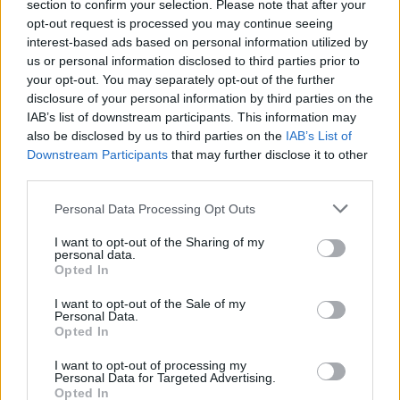
section to confirm your selection. Please note that after your
opt-out request is processed you may continue seeing
Η ανάρτηση του Άδωνι Γεωργιάδη
interest-based ads based on personal information utilized by
us or personal information disclosed to third parties prior to
your opt-out. You may separately opt-out of the further
Ο κ. Ηλίας Μακρής, όπως και πρακτικά όλοι οι
disclosure of your personal information by third parties on the
σκιτσογράφοι/γελοιογράφοι της Χώρας μου έχουν
IAB’s list of downstream participants. This information may
also be disclosed by us to third parties on the
IAB’s List of
αφιερώσει πολλά σκίτσα τους. Πάντοτε
Downstream Participants
that may further disclose it to other
χιουμοριστικά και καυστικά, όπως επιβάλλει αυτή
third parties.
τους η Τέχνη. Διαβάζω την αντίδραση αυτού του
Please note that this website/app uses one or more Google
αγενούς (το γράφω όσο πιο ήπια και ευγενικά
Personal Data Processing Opt Outs
services and may gather and store information including but
μπορώ)…
pic.twitter.com/kB55h7wSo7
not limited to your visit or usage behaviour. You may click to
I want to opt-out of the Sharing of my
personal data.
— Άδωνις Γεωργιάδης (@AdonisGeorgiadi)
January 23, 2024
grant or deny consent to Google and its third-party tags to
Opted In
use your data for below specified purposes in below Google
consent section.
I want to opt-out of the Sale of my
Personal Data.
Opted In
I want to opt-out of processing my
Personal Data for Targeted Advertising.
Opted In