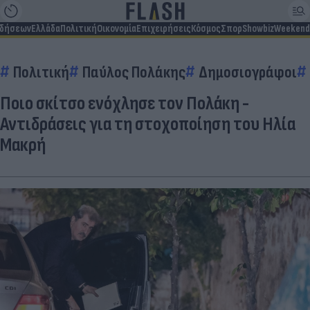
ιδήσεων
Ελλάδα
Πολιτική
Οικονομία
Επιχειρήσεις
Κόσμος
Σπορ
Showbiz
Weekend
Πολιτική
Παύλος Πολάκης
Δημοσιογράφοι
Ποιο σκίτσο ενόχλησε τον Πολάκη -
Αντιδράσεις για τη στοχοποίηση του Ηλία
Μακρή