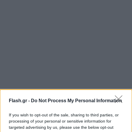
Έντονη ήταν η αντίδραση και του υπουργού Υγείας
Flash.gr -
Do Not Process My Personal Information
Άδωνι Γεωργιάδη
ο οποίος με ανάρτησή του στην
πλατφόρμα Χ στρέφεται κατά του κ. Πολάκη αλλά
If you wish to opt-out of the sale, sharing to third parties, or
και του
ΣΥΡΙΖΑ
τον οποίο κατηγορεί πως αδυνατεί
processing of your personal or sensitive information for
να απομονώσει τον βουλευτή Χανίων
targeted advertising by us, please use the below opt-out