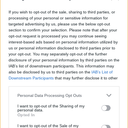
If you wish to opt-out of the sale, sharing to third parties, or
processing of your personal or sensitive information for
«Hot-dry-windy»: Το καιρικό κοκτέιλ που
targeted advertising by us, please use the below opt-out
προκαλεί συναγερμό για φωτιές το επόμενο
section to confirm your selection. Please note that after your
48ωρο
opt-out request is processed you may continue seeing
interest-based ads based on personal information utilized by
08.08.2026
us or personal information disclosed to third parties prior to
your opt-out. You may separately opt-out of the further
disclosure of your personal information by third parties on the
IAB’s list of downstream participants. This information may
also be disclosed by us to third parties on the
IAB’s List of
Downstream Participants
that may further disclose it to other
third parties.
Please note that this website/app uses one or more Google
Personal Data Processing Opt Outs
services and may gather and store information including but
not limited to your visit or usage behaviour. You may click to
I want to opt-out of the Sharing of my
personal data.
grant or deny consent to Google and its third-party tags to
Opted In
use your data for below specified purposes in below Google
consent section.
I want to opt-out of the Sale of my