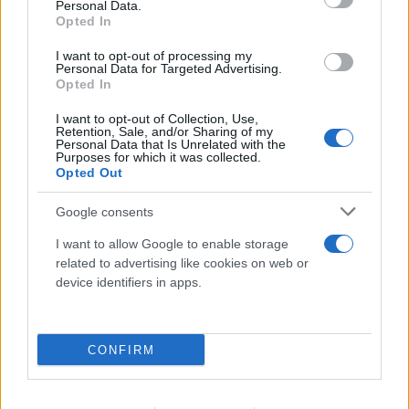
Personal Data.
Έγκλημα στην Κυψέλη: Οι... περιπέτειες του
Opted In
26χρονου, ο γάμος, η ξαφνική αλλαγή και η
μοιραία νύχτα
I want to opt-out of processing my
Personal Data for Targeted Advertising.
Opted In
08.08.2026
I want to opt-out of Collection, Use,
Retention, Sale, and/or Sharing of my
Personal Data that Is Unrelated with the
Purposes for which it was collected.
Opted Out
Google consents
I want to allow Google to enable storage
related to advertising like cookies on web or
device identifiers in apps.
CONFIRM
Τα πρώτα στοιχεία για τη νεκρή γυναίκα στον
Λυκαβηττό - Θάνατο από πτώση «βλέπει» ο