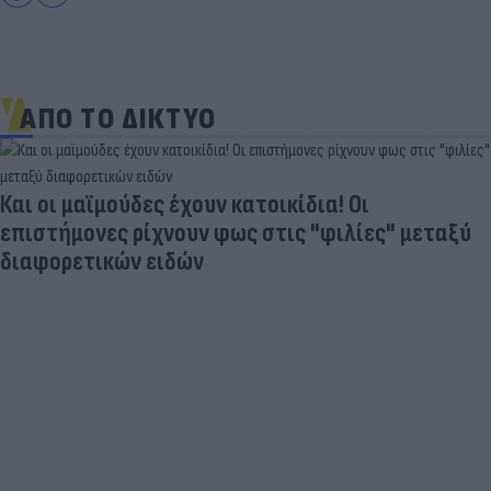
ΑΠΟ ΤΟ ΔΙΚΤΥΟ
Στη «δίνη» του υπερτουρισμού τα Κουφονήσια:
Από «απάτητος» παράδεισος σε... κοσμοπολίτικο
νησί