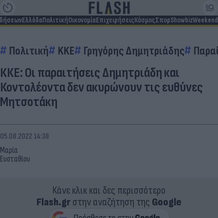
ιδήσεων
Ελλάδα
Πολιτική
Οικονομία
Επιχειρήσεις
Κόσμος
Σπορ
Showbiz
Weekend
Πολιτική
KKE
Γρηγόρης Δημητριάδης
Παρα
ΚΚΕ: Οι παραιτήσεις Δημητριάδη και
Κοντολέοντα δεν ακυρώνουν τις ευθύνες
Μητσοτάκη
05.08.2022 14:38
Μαρία
Ευσταθίου
Κάνε κλικ και δες περισσότερο
Flash.gr
στην αναζήτηση της
Google