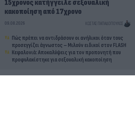
15χρονος κατήγγειλε σεξουαλική
κακοποίηση από 17χρονο
09.08.2026
ΚΏΣΤΑΣ ΠΑΠΑΔΌΠΟΥΛΟΣ
Πώς πρέπει να αντιδράσουν οι ανήλικοι όταν τους
προσεγγίζει άγνωστος – Μιλούν ειδικοί στον FLASH
Κεφαλονιά: Αποκαλύψεις για τον προπονητή που
προφυλακίστηκε για σεξουαλική κακοποίηση