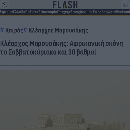
ιδήσεων
Ελλάδα
Πολιτική
Οικονομία
Επιχειρήσεις
Κόσμος
Σπορ
Showbiz
Weekend
Καιρός
Κλέαρχος Μαρουσάκης
Κλέαρχος Μαρουσάκης: Αφρικανική σκόνη
το Σαββατοκύριακο και 30 βαθμοί