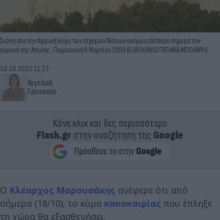
Σκόνη απο την Αφρική λόγω των ισχυρών Νότιων ανέμων,σκέπασε σήμερα τον
ουρανό της Αττικής , Παρασκευή 6 Μαρτίου 2009 (EUROKINISI/ΤΑΤΙΑΝΑ ΜΠΟΛΑΡΗ)
18.10.2023 11:17
Αγγελική
Γιαννακού
Κάνε κλικ και δες περισσότερο
Flash.gr
στην αναζήτηση της
Google
Ο
Κλέαρχος Μαρουσάκης
ανέφερε ότι από
σήμερα (18/10), το κύμα
κακοκαιρίας
που έπληξε
τη χώρα θα εξασθενήσει.