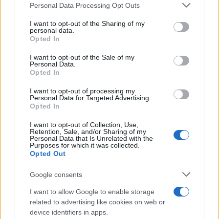
Please note that this website/app uses one or more Google
Personal Data Processing Opt Outs
αφρικανικής σκόνης
services and may gather and store information including but
not limited to your visit or usage behaviour. You may click to
I want to opt-out of the Sharing of my
Από την Πέμπτη (19/10) αναμένεται να ανέβει η
personal data.
grant or deny consent to Google and its third-party tags to
Opted In
θερμοκρασία, καθώς θα έχουμε ανοιξιάτικες
use your data for below specified purposes in below Google
consent section.
καιρικές συνθήκες.
I want to opt-out of the Sale of my
Personal Data.
Opted In
Παράλληλα μέσα στο Σαββατοκύριακο (21-22/10)
I want to opt-out of processing my
Personal Data for Targeted Advertising.
αναμένεται να έχουμε μεταφορά αφρικανικής
Opted In
σκόνης στην κεντρική, δυτική και νότια Ελλάδα,
ενώ από την Παρασκευή (20/10), αναμένεται η
I want to opt-out of Collection, Use,
Retention, Sale, and/or Sharing of my
θερμοκρασία να σημειωθεί στους 28-30 βαθμούς.
Personal Data that Is Unrelated with the
Purposes for which it was collected.
Τέλος, υπάρχει πιθανότητα να σημειωθούν βροχές
Opted Out
στην Ήπειρο και στο βόρειο Ιόνιο.
Google consents
I want to allow Google to enable storage
related to advertising like cookies on web or
device identifiers in apps.