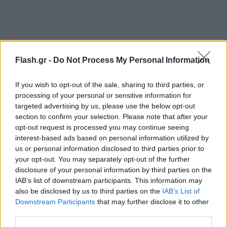
Flash.gr -
Do Not Process My Personal Information
If you wish to opt-out of the sale, sharing to third parties, or
processing of your personal or sensitive information for
targeted advertising by us, please use the below opt-out
section to confirm your selection. Please note that after your
opt-out request is processed you may continue seeing
interest-based ads based on personal information utilized by
Στη Θεσσαλονίκη, θα σημειωθούν τοπικές βροχές
us or personal information disclosed to third parties prior to
your opt-out. You may separately opt-out of the further
το μεσημέρι, με τη θερμοκρασία να σημειώνεται
disclosure of your personal information by third parties on the
μέχρι και στους 17 βαθμούς Κελσίου, ενώ θα
IAB’s list of downstream participants. This information may
πνέουν βορειοδυτικοί άνεμοι έως 5 μποφόρ.
also be disclosed by us to third parties on the
IAB’s List of
Downstream Participants
that may further disclose it to other
third parties.
Άνοδος της θερμοκρασίας και μεταφορά