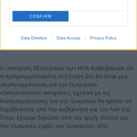
CONFIRM
Data Deletion
Data Access
Privacy Policy
Ο υπουργός Εξωτερικών των ΗΠΑ διαβεβαίωσε ότι
η προγραμματισμένη συζήτηση δεν θα είναι μια
«διαπραγμάτευση για την Ουκρανία».
«Οποιεσδήποτε αποφάσεις σχετικά με τις
διαπραγματεύσεις για την Ουκρανία θα πρέπει να
λαμβάνονται από την κυβέρνηση και τον λαό της.
Όπως έχουμε δηλώσει από την αρχή, τίποτα για
την Ουκρανία χωρίς την Ουκρανία», είπε.