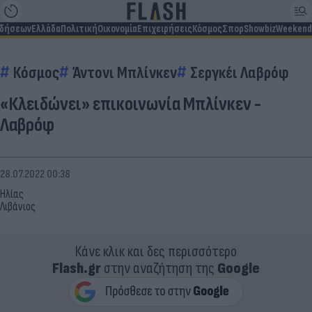
ιδήσεων
Ελλάδα
Πολιτική
Οικονομία
Επιχειρήσεις
Κόσμος
Σπορ
Showbiz
Weekend
Κόσμος
Άντονι Μπλίνκεν
Σεργκέι Λαβρόφ
«Κλειδώνει» επικοινωνία Μπλίνκεν -
Λαβρόφ
28.07.2022 00:38
Ηλίας
Λιβάνιος
Κάνε κλικ και δες περισσότερο
Flash.gr
στην αναζήτηση της
Google