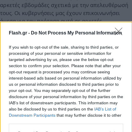
αρκετές εβδομάδες σχετικά με την απελευθέρωσή
τους. Οι κυβερνήσεις μας έχουν επικοινωνήσει
άμεσα για την πρόταση αυτή σε αρκετές
περιπτώσεις. Σε αυτή τη συζήτηση θα συνεχίσω
Flash.gr -
Do Not Process My Personal Information
προσωπικά να συζητώ το θέμα αυτό, ελπίζοντας
ότι θα έρθουμε πιο κοντά σε μια λύση», δήλωσε ο
If you wish to opt-out of the sale, sharing to third parties, or
Μπλίνκεν.
processing of your personal or sensitive information for
targeted advertising by us, please use the below opt-out
section to confirm your selection. Please note that after your
«Θα αναφερθώ επίσης στην προκαταρκτική
opt-out request is processed you may continue seeing
συμφωνία εξαγωγής σιτηρών που έκαναν την
interest-based ads based on personal information utilized by
us or personal information disclosed to third parties prior to
περασμένη εβδομάδα η Ουκρανία, η Ρωσία, η
your opt-out. You may separately opt-out of the further
Τουρκία και ο ΟΗΕ», δήλωσε ο Μπλίνκεν. «Η
disclosure of your personal information by third parties on the
συμφωνία αυτή είναι ένα θετικό βήμα προς τα
IAB’s list of downstream participants. This information may
εμπρός. Ωστόσο, υπάρχει διαφορά μεταξύ μιας
also be disclosed by us to third parties on the
IAB’s List of
Downstream Participants
that may further disclose it to other
συμφωνίας στα χαρτιά και της πρακτικής
third parties.
εφαρμογής της», πρόσθεσε.
Please note that this website/app uses one or more Google