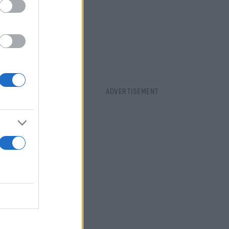
πεδία
ς το 50) στο
ojackpot.
αια μπορούν
εχόμενες
λλάδας,
, μέσα από