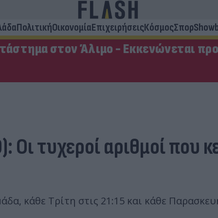
λάδα
Πολιτική
Οικονομία
Επιχειρήσεις
Κόσμος
Σπορ
Showb
ατάστημα στον Άλιμο - Εκκενώνεται πρ
): Οι τυχεροί αριθμοί που 
δα, κάθε Τρίτη στις 21:15 και κάθε Παρασκευή