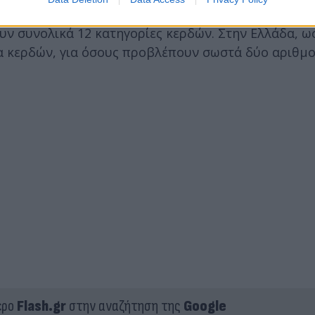
ν συνολικά 12 κατηγορίες κερδών. Στην Ελλάδα, ω
α κερδών, για όσους προβλέπουν σωστά δύο αριθμο
ερο
Flash.gr
στην αναζήτηση της
Google