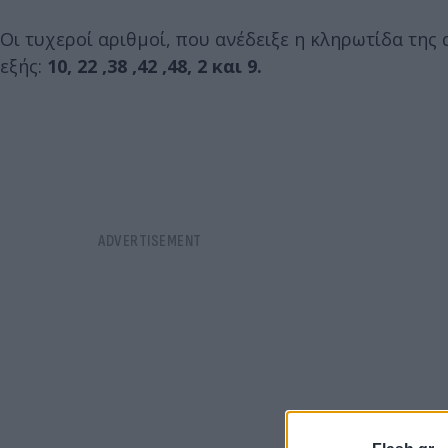
Οι τυχεροί αριθμοί, που ανέδειξε η κληρωτίδα της 
εξής:
10, 22 ,38 ,42 ,48, 2 και 9.