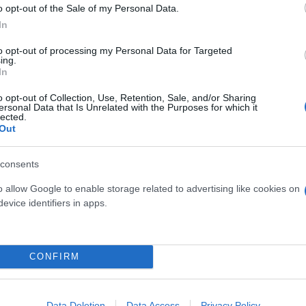
o opt-out of the Sale of my Personal Data.
In
to opt-out of processing my Personal Data for Targeted
ing.
ευρώ το κόστος για την κάθε μία. Κάθε στήλη έχει 2 
In
 συμπληρώσει τουλάχιστον 5 αριθμούς (από το 1 έω
o opt-out of Collection, Use, Retention, Sale, and/or Sharing
το 1 έως το 12). Αυτοί οι δύο είναι οι αριθμοί Eur
ersonal Data that Is Unrelated with the Purposes for which it
lected.
Out
 απόλυτος νικητής του Eurojackpot. Οι παίκτες βέβ
μα, τυχαίας επιλογής αριθμών, συμμετοχής σε συν
consents
ο.
o allow Google to enable storage related to advertising like cookies on
evice identifiers in apps.
CONFIRM
κά 19 χώρες συμπεριλαμβανομένης πλέον και της Ε
 και μπορούν να φτάσουν έως και τα 120 εκατ. ευρώ
Data Deletion
Data Access
Privacy Policy