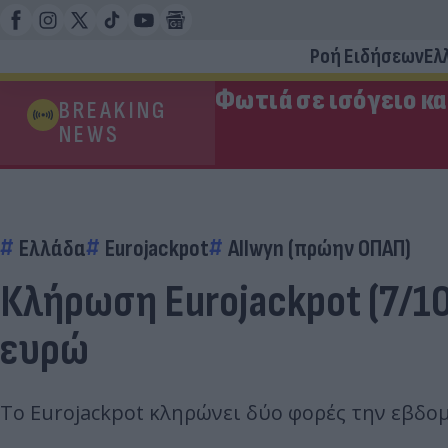
Ροή Ειδήσεων
Ελ
Φωτιά σε ισόγειο κ
BREAKING
NEWS
Ελλάδα
Eurojackpot
Allwyn (πρώην ΟΠΑΠ)
Κλήρωση Eurojackpot (7/10
ευρώ
Το Eurojackpot κληρώνει δύο φορές την εβδομά