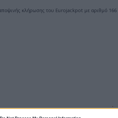
αποψινής κλήρωσης του Eurojackpot με αριθμό 166 ε