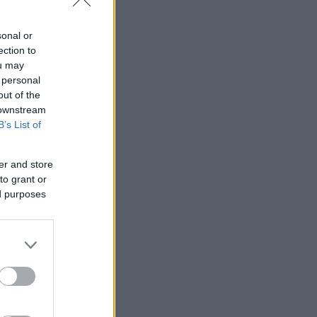
sonal or
ection to
ou may
 personal
out of the
 downstream
B’s List of
er and store
to grant or
ed purposes