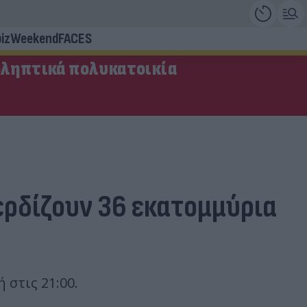
iz
Weekend
FACES
οληπτικά πολυκατοικία
κερδίζουν 36 εκατομμύρια
 στις 21:00.