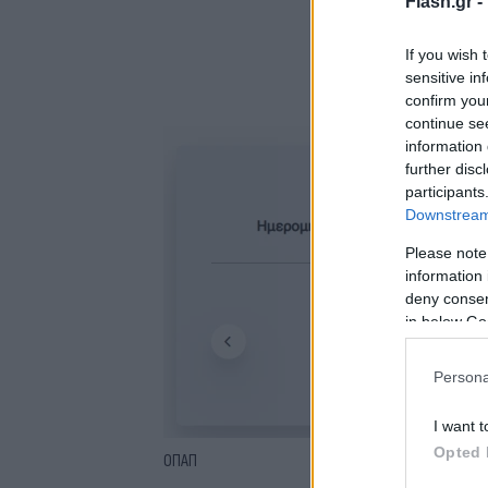
Flash.gr -
If you wish 
sensitive in
confirm you
continue se
information 
further disc
participants
Downstream 
Please note
information 
deny consent
in below Go
Persona
I want t
Opted 
ΟΠΑΠ