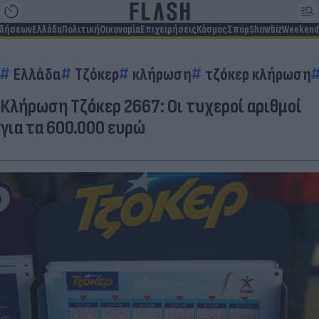
ιδήσεων
Ελλάδα
Πολιτική
Οικονομία
Επιχειρήσεις
Κόσμος
Σπορ
Showbiz
Weekend
Ελλάδα
Τζόκερ
κλήρωση
τζόκερ κλήρωση
Κλήρωση Τζόκερ 2667: Οι τυχεροί αριθμοί
για τα 600.000 ευρώ