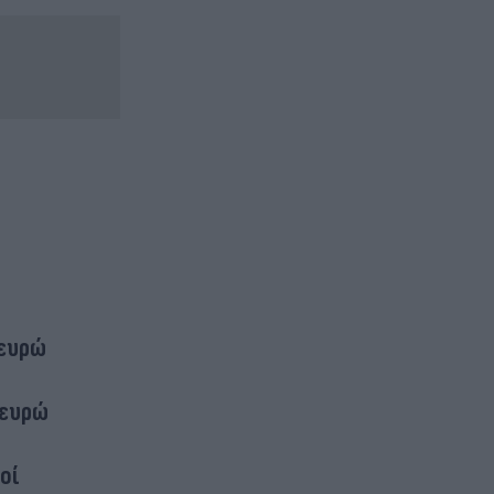
 ευρώ
 ευρώ
οί