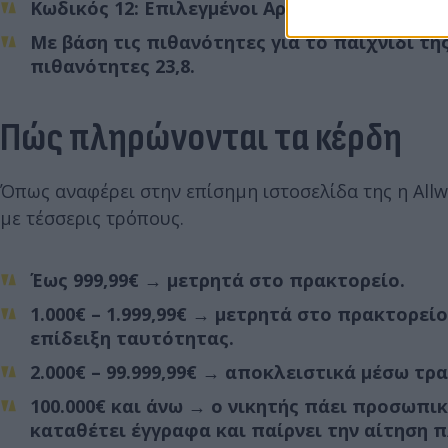
Κωδικός 12: Επιλεγμένοι Αριθμοί 15, Στήλες 
Με βάση τις πιθανότητες για το παιχνίδι της
πιθανότητες 23,8.
Πώς πληρώνονται τα κέρδη
Όπως αναφέρει στην επίσημη ιστοσελίδα της η All
με τέσσερις τρόπους.
Έως 999,99€ → μετρητά στο πρακτορείο.
1.000€ – 1.999,99€ → μετρητά στο πρακτορεί
επίδειξη ταυτότητας.
2.000€ – 99.999,99€ → αποκλειστικά μέσω τρ
100.000€ και άνω → ο νικητής πάει προσωπικ
καταθέτει έγγραφα και παίρνει την αίτηση 