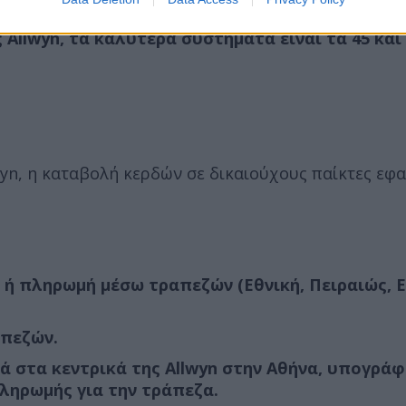
118, Κόστος 59,00 ευρώ. Πιθανότητες: 3,93%
 Allwyn, τα καλύτερα συστήματα είναι τα 45 και 
wyn, η καταβολή κερδών σε δικαιούχους παίκτες εφ
ο ή πληρωμή μέσω τραπεζών (Εθνική, Πειραιώς, E
απεζών.
ά στα κεντρικά της Allwyn στην Αθήνα, υπογράφ
πληρωμής για την τράπεζα.