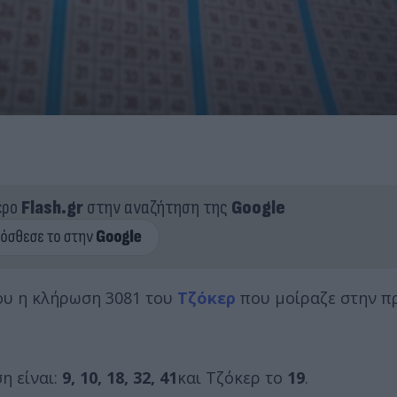
ερο
Flash.gr
στην αναζήτηση της
Google
ου η κλήρωση 3081 του
Τζόκερ
που μοίραζε στην π
η είναι:
9
, 10, 18, 32, 41
και Τζόκερ το
19
.