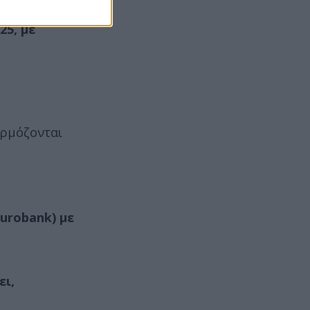
25, με
αρμόζονται
urobank) με
ει,