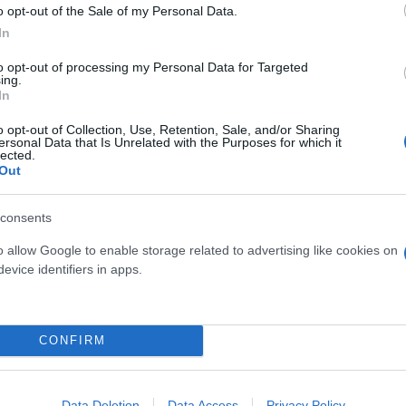
o opt-out of the Sale of my Personal Data.
In
to opt-out of processing my Personal Data for Targeted
ing.
In
o opt-out of Collection, Use, Retention, Sale, and/or Sharing
, Κόστος 2,50 ευρώ. Πιθανότητες: 23,8%
ersonal Data that Is Unrelated with the Purposes for which it
lected.
, Κόστος 3,00 ευρώ. Πιθανότητες: 10,7%
Out
, Κόστος 4,50 ευρώ. Πιθανότητες: 7,1%
consents
0, Κόστος 15,00 ευρώ. Πιθανότητες: 23,8%
o allow Google to enable storage related to advertising like cookies on
14, Κόστος 7,00 ευρώ. Πιθανότητες: 5,55%
evice identifiers in apps.
51, Κόστος 25,50 ευρώ. Πιθανότητες: 20,24%
22, Κόστος 11,00 ευρώ. Πιθανότητες: 4,76%
CONFIRM
38, Κόστος 19,00 ευρώ. Πιθανότητες: 4,8%
54, Κόστος 27,00 ευρώ. Πιθανότητες: 4,2%
Data Deletion
Data Access
Privacy Policy