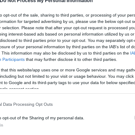
Do Not Process My Personal Information
to opt-out of the sale, sharing to third parties, or processing of your per
formation for targeted advertising by us, please use the below opt-out s
r selection. Please note that after your opt-out request is processed y
τοποιούνται κάθε Τρίτη, Πέμπτη και Κυριακή στις 2
eing interest-based ads based on personal information utilized by us or
disclosed to third parties prior to your opt-out. You may separately opt-
αίκτες στο Τζόκερ
losure of your personal information by third parties on the IAB’s list of
. This information may also be disclosed by us to third parties on the
IA
Participants
that may further disclose it to other third parties.
ς πρακτορείων και αυξάνουν τις πιθανότητες για ε
 that this website/app uses one or more Google services and may gath
including but not limited to your visit or usage behaviour. You may click 
 to Google and its third-party tags to use your data for below specifi
ogle consent section.
l Data Processing Opt Outs
o opt-out of the Sharing of my personal data.
In