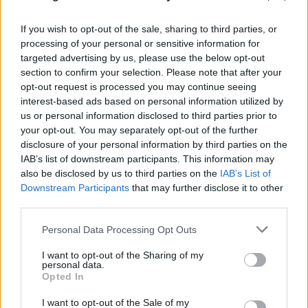
If you wish to opt-out of the sale, sharing to third parties, or
processing of your personal or sensitive information for
targeted advertising by us, please use the below opt-out
section to confirm your selection. Please note that after your
opt-out request is processed you may continue seeing
interest-based ads based on personal information utilized by
us or personal information disclosed to third parties prior to
your opt-out. You may separately opt-out of the further
disclosure of your personal information by third parties on the
IAB’s list of downstream participants. This information may
also be disclosed by us to third parties on the
IAB’s List of
Φειδίας Παναγιώτου: Αντιδράσεις για
Downstream Participants
that may further disclose it to other
third parties.
την... «τουριστική» εμφάνιση στην
Please note that this website/app uses one or more Google
εκδήλωση για Ισαάκ - Σολωμού
Personal Data Processing Opt Outs
services and may gather and store information including but
09.08.2026
not limited to your visit or usage behaviour. You may click to
I want to opt-out of the Sharing of my
personal data.
grant or deny consent to Google and its third-party tags to
Opted In
use your data for below specified purposes in below Google
consent section.
I want to opt-out of the Sale of my