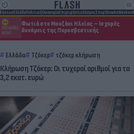
ιδήσεων
Ελλάδα
Πολιτική
Οικονομία
Επιχειρήσεις
Κόσμος
Σπορ
Showbiz
Weekend
Φωτιά στο Μουζάκι Ηλείας – Ισχυρές
BREAKING
δυνάμεις της Πυροσβεστικής
NEWS
Ελλάδα
Τζόκερ
τζόκερ κλήρωση
Κλήρωση Τζόκερ: Οι τυχεροί αριθμοί για τα
3,2 εκατ. ευρώ