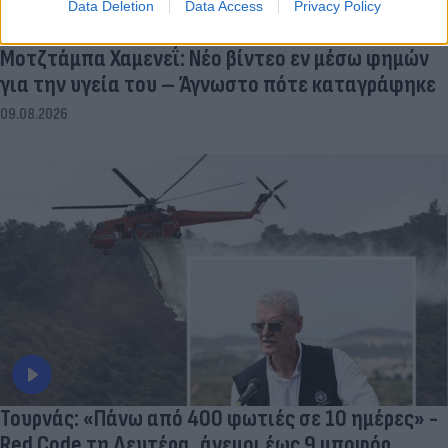
Data Deletion
Data Access
Privacy Policy
Μοτζτάμπα Χαμενεΐ: Νέο βίντεο εν μέσω φημών
για την υγεία του – Άγνωστο πότε καταγράφηκε
09.08.2026
Τουρνάς: «Πάνω από 400 φωτιές σε 10 ημέρες» -
Red Code τη Δευτέρα, άνεμοι έως 9 μποφόρ