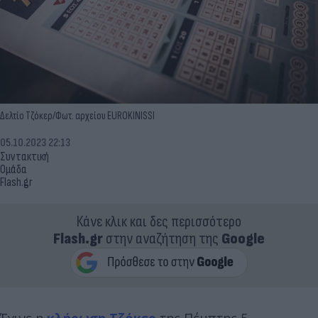
Δελτίο Τζόκερ/Φωτ. αρχείου EUROKINISSI
05.10.2023 22:13
Συντακτική
Ομάδα
Flash.gr
Κάνε κλικ και δες περισσότερο
Flash.gr
στην αναζήτηση της
Google
Έγινε η
κλήρωση
Τζόκερ
της Πέμπτης 5