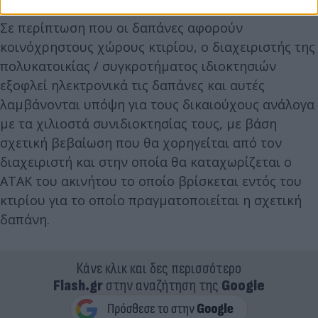
Σε περίπτωση που οι δαπάνες αφορούν
κοινόχρηστους χώρους κτιρίου, ο διαχειριστής της
πολυκατοικίας / συγκροτήματος ιδιοκτησιών
εξοφλεί ηλεκτρονικά τις δαπάνες και αυτές
λαμβάνονται υπόψη για τους δικαιούχους ανάλογα
με τα χιλιοστά συνιδιοκτησίας τους, με βάση
σχετική βεβαίωση που θα χορηγείται από τον
διαχειριστή και στην οποία θα καταχωρίζεται ο
ΑΤΑΚ του ακινήτου το οποίο βρίσκεται εντός του
κτιρίου για το οποίο πραγματοποιείται η σχετική
δαπάνη.
Κάνε κλικ και δες περισσότερο
Flash.gr
στην αναζήτηση της
Google