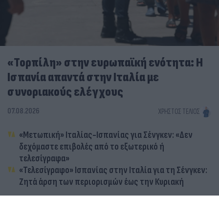
«Τορπίλη» στην ευρωπαϊκή ενότητα: Η
Ισπανία απαντά στην Ιταλία με
συνοριακούς ελέγχους
07.08.2026
ΧΡΉΣΤΟΣ ΤΈΛΙΟΣ
«Μετωπική» Ιταλίας-Ισπανίας για Σένγκεν: «Δεν
δεχόμαστε επιβολές από το εξωτερικό ή
τελεσίγραφα»
«Τελεσίγραφο» Ισπανίας στην Ιταλία για τη Σένγκεν:
Ζητά άρση των περιορισμών έως την Κυριακή