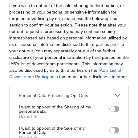
If you wish to opt-out of the sale, sharing to third parties, or
processing of your personal or sensitive information for
Απαραίτητες προϋποθέσεις για να ισχύσει η
targeted advertising by us, please use the below opt-out
έκπτωση είναι:
section to confirm your selection. Please note that after your
opt-out request is processed you may continue seeing
- Η απόδειξη πραγματοποίησης των δαπανών
interest-based ads based on personal information utilized by
us or personal information disclosed to third parties prior to
αυτών με νόμιμα παραστατικά (Τιμολόγιο ή
your opt-out. You may separately opt-out of the further
στοιχείο λιανικής πώλησης για την παροχή
disclosure of your personal information by third parties on the
υπηρεσιών) , στα οποία θα αναφέρεται διακριτά το
IAB’s list of downstream participants. This information may
also be disclosed by us to third parties on the
IAB’s List of
είδος και η αξία της παρεχόμενης υπηρεσίας, τα
Downstream Participants
that may further disclose it to other
στοιχεία (ονοματεπώνυμο, ΑΦΜ) του προσώπου
third parties.
καθώς και τα στοιχεία του ακινήτου (ΑΤΑΚ), εκτός
Please note that this website/app uses one or more Google
αν πρόκειται για κοινόχρηστα, για τα οποία αρκεί
Personal Data Processing Opt Outs
services and may gather and store information including but
μόνο η διεύθυνση του ακινήτου,
not limited to your visit or usage behaviour. You may click to
I want to opt-out of the Sharing of my
personal data.
grant or deny consent to Google and its third-party tags to
Opted In
use your data for below specified purposes in below Google
- Η εξόφληση των δαπανών, ανεξαρτήτως του
consent section.
I want to opt-out of the Sale of my
ύψους αυτών, να έχει πραγματοποιηθεί με
Personal Data.
Opted In