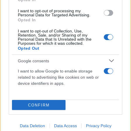
ηλεκτρονικά μέσα πληρωμής ή μέσω παρόχου
υπηρεσιών πληρωμών (κάρτες, POS, e-banking,
I want to opt-out of processing my
ηλεκτρονικό πορτοφόλι κ.ά.).
Personal Data for Targeted Advertising.
Opted In
Δικαιούχοι είναι τα φυσικά πρόσωπα που έχουν
I want to opt-out of Collection, Use,
Retention, Sale, and/or Sharing of my
δικαίωμα πλήρους κυριότητας ή επικαρπίας στο
Personal Data that Is Unrelated with the
Purposes for which it was collected.
κτίριο στο οποίο πραγματοποιούνται οι επιλέξιμες
Opted Out
δαπάνες ενεργειακής, λειτουργικής και αισθητικής
Google consents
αναβάθμισης καθώς και τα φυσικά πρόσωπα που
έχουν δικαίωμα ψιλής κυριότητας επί του
I want to allow Google to enable storage
related to advertising like cookies on web or
ακινήτου, με την προϋπόθεση να το
device identifiers in apps.
χρησιμοποιούν είτε ως κύρια ή δευτερεύουσα
κατοικία είτε ως έδρα ή υποκατάστημα για την
άσκηση της επιχειρηματικής δραστηριότητάς τους.
CONFIRM
Στις παραπάνω περιπτώσεις δικαιούχος της
μείωσης είναι μόνο το πρόσωπο στο όνομα του
οποίου εκδίδεται το σχετικό παραστατικό.
Data Deletion
Data Access
Privacy Policy