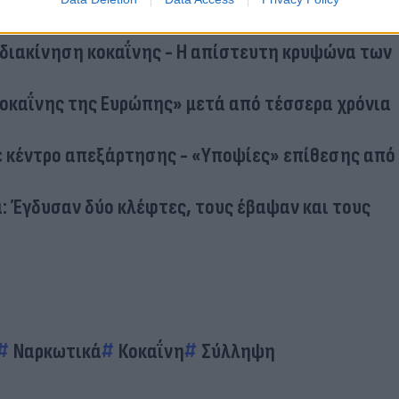
α δύτες - Βρήκαν κοκαΐνη αξίας 15 εκατομμυρίων
α διακίνηση κοκαΐνης - Η απίστευτη κρυψώνα των
οκαΐνης της Ευρώπης» μετά από τέσσερα χρόνια
σε κέντρο απεξάρτησης - «Υποψίες» επίθεσης από
: Έγδυσαν δύο κλέφτες, τους έβαψαν και τους
Ναρκωτικά
Κοκαΐνη
Σύλληψη