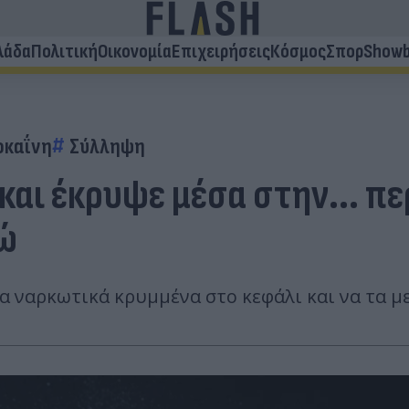
λάδα
Πολιτική
Οικονομία
Επιχειρήσεις
Κόσμος
Σπορ
Showb
οκαΐνη
Σύλληψη
και έκρυψε μέσα στην... π
ρώ
α ναρκωτικά κρυμμένα στο κεφάλι και να τα μ