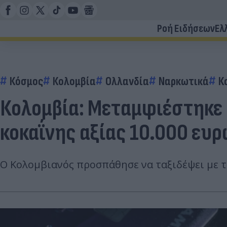
Ροή Ειδήσεων
Ελ
Κόσμος
Κολομβία
Ολλανδία
Ναρκωτικά
Κ
Κολομβία: Μεταμφιέστηκε 
κοκαΐνης αξίας 10.000 ευ
Ο Κολομβιανός προσπάθησε να ταξιδέψει με τ