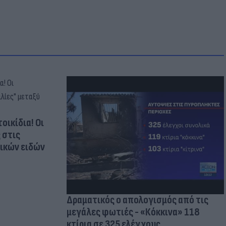
οικίδια! Οι
 στις
τικών ειδών
Δραματικός ο απολογισμός από τις
μεγάλες φωτιές - «Κόκκινα» 118
κτίρια σε 325 ελέγχους