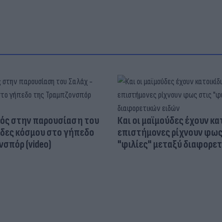
ός στην παρουσίαση του
Και οι μαϊμούδες έχουν κατ
άδες κόσμου στο γήπεδο
επιστήμονες ρίχνουν φως
σπόρ (video)
"φιλίες" μεταξύ διαφορε