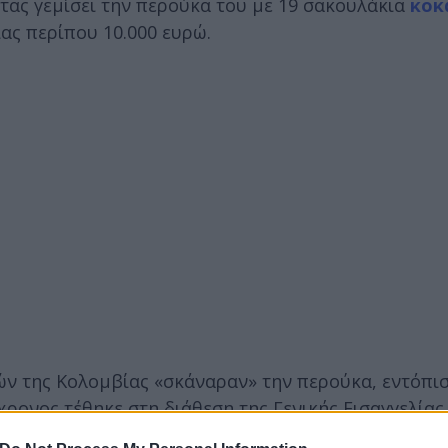
τας γεμίσει την περούκα του με 19 σακουλάκια
κοκ
ας περίπου 10.000 ευρώ.
ών της Κολομβίας «σκάναραν» την περούκα, εντόπι
ονος τέθηκε στη διάθεση της Γενικής Εισαγγελίας 
ς ναρκωτικών ουσιών.