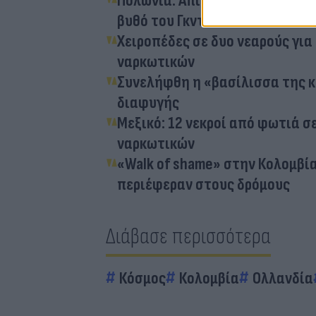
Πολωνία: Απίστευτη «ψαριά» γι
βυθό του Γκντανσκ
Χειροπέδες σε δυο νεαρούς γι
ναρκωτικών
Συνελήφθη η «βασίλισσα της κ
διαφυγής
Μεξικό: 12 νεκροί από φωτιά 
ναρκωτικών
«Walk of shame» στην Κολομβία
περιέφεραν στους δρόμους
Διάβασε περισσότερα
Κόσμος
Κολομβία
Ολλανδία