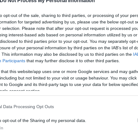
Do Not Process My Personal Information
a wig packed with 220g of cocaine is found on his he
to opt-out of the sale, sharing to third parties, or processing of your per
formation for targeted advertising by us, please use the below opt-out s
//t.co/fh4q881MUU
pic.twitter.com/abVZgxq4Uw
r selection. Please note that after your opt-out request is processed y
 (@SkyNews)
February 25, 2025
eing interest-based ads based on personal information utilized by us or
disclosed to third parties prior to your opt-out. You may separately opt-
losure of your personal information by third parties on the IAB’s list of
α είναι ο μεγαλύτερος εξαγωγέας κοκαΐνης στον κ
. This information may also be disclosed by us to third parties on the
IA
αρκωτικού και στην καλλιέργεια των φύλλων κόκας 
Participants
that may further disclose it to other third parties.
 ήταν πέρυσι κατά 10% υψηλότερη από ό,τι το 2022
 that this website/app uses one or more Google services and may gath
όνους σε 2.600, σύμφωνα με το Γραφείο του ΟΗΕ γι
including but not limited to your visit or usage behaviour. You may click 
 to Google and its third-party tags to use your data for below specifi
ogle consent section.
l Data Processing Opt Outs
o opt-out of the Sharing of my personal data.
In