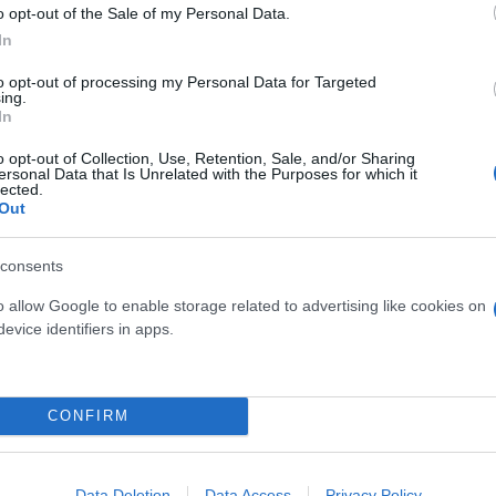
o opt-out of the Sale of my Personal Data.
In
to opt-out of processing my Personal Data for Targeted
ing.
In
o opt-out of Collection, Use, Retention, Sale, and/or Sharing
ersonal Data that Is Unrelated with the Purposes for which it
ερο
Flash.gr
στην αναζήτηση της
Google
lected.
Out
consents
o allow Google to enable storage related to advertising like cookies on
evice identifiers in apps.
CONFIRM
«νέο αίμα» της διακίνησης κόκας
Data Deletion
Data Access
Privacy Policy