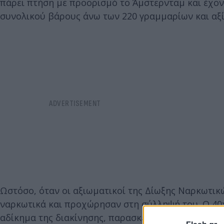
πάρει πτήση με προορισμό το Άμστερνταμ και έχον
συνολικού βάρους άνω των 220 γραμμαρίων και αξί
Ωστόσο, όταν οι αξιωματικοί της Δίωξης Ναρκωτικ
ναρκωτικά και προχώρησαν στη σύλληψή του. Ο 40χρ
αδίκημα της διακίνησης, παρασκευής και μεταφορά