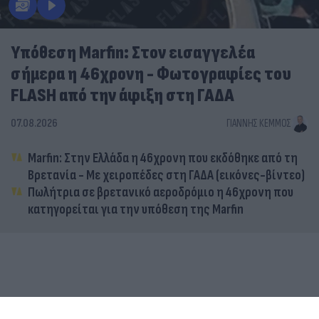
Υπόθεση Marfin: Στον εισαγγελέα
σήμερα η 46χρονη - Φωτογραφίες του
FLASH από την άφιξη στη ΓΑΔΑ
07.08.2026
ΓΙΆΝΝΗΣ ΚΈΜΜΟΣ
Marfin: Στην Ελλάδα η 46χρονη που εκδόθηκε από τη
Βρετανία - Με χειροπέδες στη ΓΑΔΑ (εικόνες-βίντεο)
Πωλήτρια σε βρετανικό αεροδρόμιο η 46χρονη που
κατηγορείται για την υπόθεση της Marfin