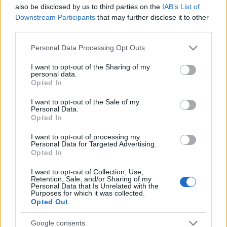
also be disclosed by us to third parties on the
IAB’s List of
Downstream Participants
that may further disclose it to other
third parties.
Σύμφωνα με στοιχεία που προέκυψαν από έρευνες
Please note that this website/app uses one or more Google
Personal Data Processing Opt Outs
services and may gather and store information including but
που διενεργήθηκαν στην Κολομβία, ο Λουίς
not limited to your visit or usage behaviour. You may click to
I want to opt-out of the Sharing of my
Αλφρέδο Γκαραβίτο παρίστανε τον άστεγο, τον
personal data.
grant or deny consent to Google and its third-party tags to
Opted In
ιερομόναχο ή τον πλανόδιο πωλητή και δελέαζε
use your data for below specified purposes in below Google
consent section.
παιδιά προσφέροντάς τους δώρα ή χρήματα
I want to opt-out of the Sale of my
Personal Data.
προτού στις περισσότερες περιπτώσεις τα βιάσει
Opted In
και τα δολοφονήσει.
I want to opt-out of processing my
Personal Data for Targeted Advertising.
Opted In
Γνωστός επίσης ως «Το Κτήνος», ο άνδρας,
γεννημένος στη Χένοβα, μικρή κοινότητα στο
I want to opt-out of Collection, Use,
Retention, Sale, and/or Sharing of my
κεντροδυτικό τμήμα της χώρας, συνόδευε τις
Personal Data that Is Unrelated with the
Purposes for which it was collected.
δολοφονίες με πράξεις ακραίας βαρβαρότητας.
Opted Out
Έκοβε τα γεννητικά όργανα των θυμάτων του και
Google consents