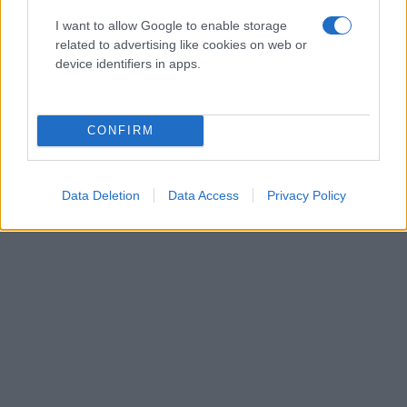
τα έβαζε μέσα στο στόμα τους.
I want to allow Google to enable storage
related to advertising like cookies on web or
Σε συνέντευξή του το 2004 στο κολομβιανό
device identifiers in apps.
τηλεοπτικό δίκτυο RCN, δήλωνε πως έγινε
χριστιανός. «Έχω πλέον συγχωρεθεί (…) Ό,τι έγινε
έγινε. Δεν θα βασανίζομαι», είχε πει.
CONFIRM
Data Deletion
Data Access
Privacy Policy