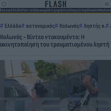
ιδήσεων
Ελλάδα
Πολιτική
Οικονομία
Επιχειρήσεις
Κόσμος
Σπορ
Showbiz
Weekend
Ελλάδα
αστυνομικός
Κολωνός
Ληστής e.
Κολωνός - Βίντεο ντοκουμέντο: Η
ακινητοποίηση του τραυματισμένου ληστή