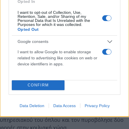
Opted In
I want to opt-out of Collection, Use,
Retention, Sale, and/or Sharing of my
Personal Data that Is Unrelated with the
Κατά τη διάρκεια της καταδίωξης, ο αστυνομικός
Purposes for which it was collected.
Opted Out
ειδοποίησε τους συναδέλφους του ενημερώνοντάς
τους για το πού κινείται ο δράστης.
Google consents
I want to allow Google to enable storage
Στη διασταύρωση της Λένορμαν με την
related to advertising like cookies on web or
Παλαμιδίου, ένα περιπολικό της Άμεσης Δράσης
device identifiers in apps.
και αστυνομικοί της ΔΙ.ΑΣ προσπάθησαν να
περικυκλώσουν τον 38χρονο και τότε, σύμφωνα με
CONFIRM
ανακοίνωση της ΕΛ.ΑΣ, ο δράστης κινήθηκε με
μαχαίρι απειλητικά προς το μέρος τους.
Data Deletion
Data Access
Privacy Policy
Ένας από τους αστυνομικούς έκανε χρήση του
υπηρεσιακού του όπλου και τον πυροβόλησε δύο
φορές στην κοιλιακή χώρα.