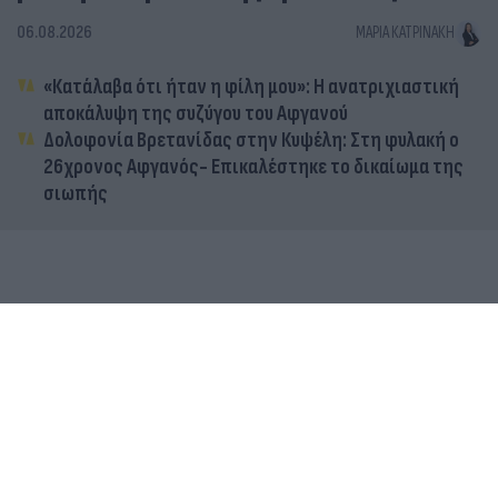
06.08.2026
ΜΑΡΊΑ ΚΑΤΡΙΝΆΚΗ
«Κατάλαβα ότι ήταν η φίλη μου»: Η ανατριχιαστική
αποκάλυψη της συζύγου του Αφγανού
Δολοφονία Βρετανίδας στην Κυψέλη: Στη φυλακή ο
26χρονος Αφγανός- Επικαλέστηκε το δικαίωμα της
σιωπής