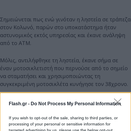
Σημειώνεται πως ενώ γινόταν η ληστεία σε τράπεζα
στον Κολωνό, παρών στο υποκατάστημα ήταν
αστυνομικός εκτός υπηρεσίας και έκανε ανάληψη
από το ΑΤΜ.
Μόλις, αντιλήφθηκε τη ληστεία, έκανε σήμα σε
έναν μοτοσικλετιστή που περνούσε από το σημείο
να σταματήσει και χρησιμοποιώντας τη
συγκεκριμένη μοτοσικλέτα κυνήγησε τον 38χρονο.
Flash.gr -
Do Not Process My Personal Information
If you wish to opt-out of the sale, sharing to third parties, or
processing of your personal or sensitive information for
targeted advertising by us, please use the below opt-out