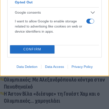
Opted Out
Κάνε κλικ και δες περισσότερο
Google consents
Flash.gr
στην αναζήτηση της
Google
I want to allow Google to enable storage
related to advertising like cookies on web or
device identifiers in apps.
Διάβασε σχετικά
CONFIRM
Παναθηναϊκός: Η ενδεκάδα για το ντέρμπι με
Data Deletion
Data Access
Privacy Policy
τον Ολυμπιακό
Ολυμπιακός: Με Αλεξανδρόπουλο κόντρα στον
Παναθηναϊκό
Η Άστον Βίλα «διέσυρε» τη Γουέστ Χαμ και ο
Ολυμπιακός... χαμογελάει