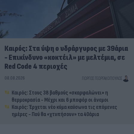
Καιρός: Στα ύψη ο υδράργυρος με 39άρια
- Επικίνδυνο «κοκτέιλ» με μελτέμια, σε
Red Code 4 περιοχές
08.08.2026
ΓΙΏΡΓΟΣ ΓΕΩΡΓΑΚΌΠΟΥΛΟΣ
Καιρός: Στους 38 βαθμούς «σκαρφαλώνει» η
θερμοκρασία - Μέχρι και 6 μποφόρ οι άνεμοι
Καιρός: Έρχεται νέο κύμα καύσωνα τις επόμενες
ημέρες - Πού θα «χτυπήσουν» τα 40άρια