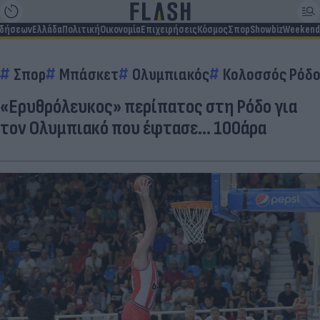
ιδήσεων
Ελλάδα
Πολιτική
Οικονομία
Επιχειρήσεις
Κόσμος
Σπορ
Showbiz
Weekend
Σπορ
Μπάσκετ
Ολυμπιακός
Κολοσσός Ρόδ
«Ερυθρόλευκος» περίπατος στη Ρόδο για
τον Ολυμπιακό που έφτασε... 100άρα