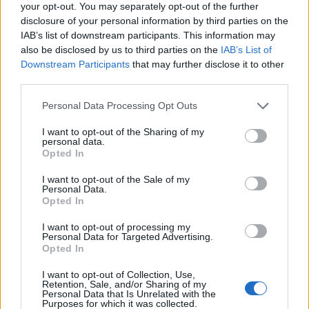
your opt-out. You may separately opt-out of the further
disclosure of your personal information by third parties on the
IAB’s list of downstream participants. This information may
also be disclosed by us to third parties on the
IAB’s List of
Downstream Participants
that may further disclose it to other
third parties.
Please note that this website/app uses one or more Google
Personal Data Processing Opt Outs
services and may gather and store information including but
not limited to your visit or usage behaviour. You may click to
I want to opt-out of the Sharing of my
personal data.
grant or deny consent to Google and its third-party tags to
Opted In
use your data for below specified purposes in below Google
consent section.
I want to opt-out of the Sale of my
Personal Data.
Opted In
I want to opt-out of processing my
Personal Data for Targeted Advertising.
Opted In
I want to opt-out of Collection, Use,
Retention, Sale, and/or Sharing of my
Τα δεκάλεπτα:
12-26, 28-49, 38-77, 59-102
Personal Data that Is Unrelated with the
Purposes for which it was collected.