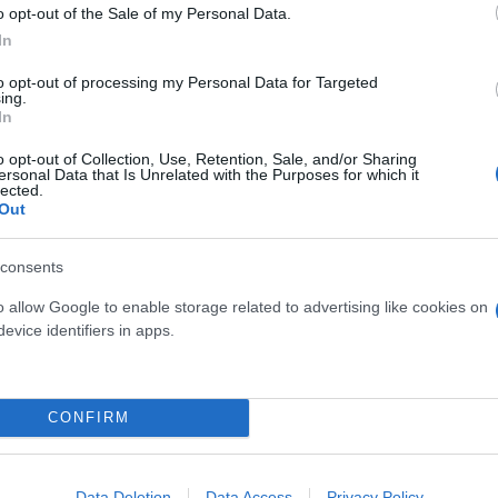
o opt-out of the Sale of my Personal Data.
In
 in each of the seven UEFA Champions League season
to opt-out of processing my Personal Data for Targeted
ing.
riezmann and Kylian Mbappé. Consistency.
#UCL
#G
In
o opt-out of Collection, Use, Retention, Sale, and/or Sharing
ersonal Data that Is Unrelated with the Purposes for which it
lected.
Out
consents
o allow Google to enable storage related to advertising like cookies on
evice identifiers in apps.
CONFIRM
Data Deletion
Data Access
Privacy Policy