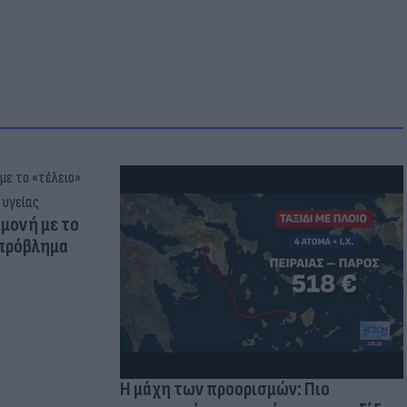
μμονή με το
 πρόβλημα
Η μάχη των προορισμών: Πιο