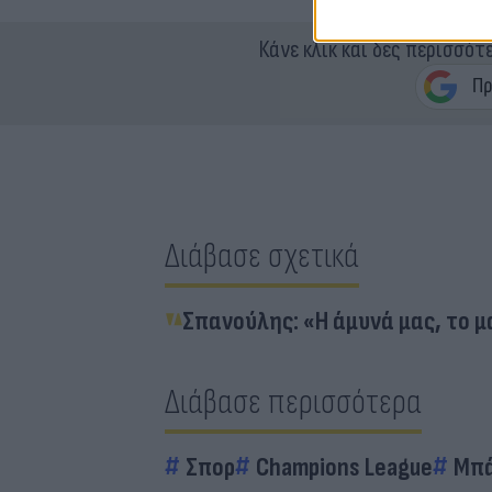
Κάνε κλικ και δες περισσότ
Διάβασε σχετικά
Σπανούλης: «Η άμυνά μας, το μ
Διάβασε περισσότερα
Σπορ
Champions League
Μπά