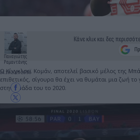
Κάνε κλικ και δες περισσότ
Παναγιώτης
Ραμαντάνης
Ο Κίνγκλσεϊ Κομάν, αποτελεί βασικό μέλος της Μπά
24.10.2023 20:56
επιθετικός, σίγουρα θα έχει να θυμάται μια ζωή τ
στην ομάδα του το 2020.