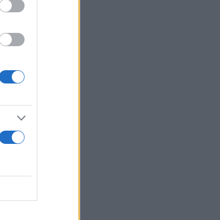
s since
SvFCB