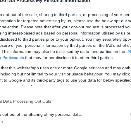
Do Not Process My Personal Information
ς στα ραντεβού του με τα αντίπαλα δίχτυα στο Cham
to opt-out of the sale, sharing to third parties, or processing of your per
formation for targeted advertising by us, please use the below opt-out s
ϊ και έφτασε ένα ιδιαίτερο ρεκόρ.
r selection. Please note that after your opt-out request is processed y
eing interest-based ads based on personal information utilized by us or
disclosed to third parties prior to your opt-out. You may separately opt-
losure of your personal information by third parties on the IAB’s list of
. This information may also be disclosed by us to third parties on the
IA
Participants
that may further disclose it to other third parties.
 that this website/app uses one or more Google services and may gath
including but not limited to your visit or usage behaviour. You may click 
 to Google and its third-party tags to use your data for below specifi
ogle consent section.
l Data Processing Opt Outs
o opt-out of the Sharing of my personal data.
In
 Λεβαντόφσκι και Εμπαπέ που έχει σκοράρει κάθε χρ