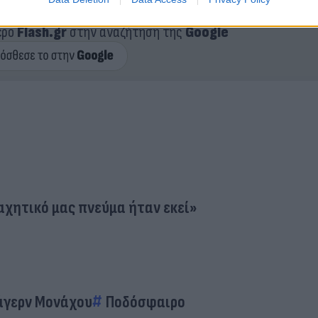
ερο
Flash.gr
στην αναζήτηση της
Google
αχητικό μας πνεύμα ήταν εκεί»
γερν Μονάχου
Ποδόσφαιρο