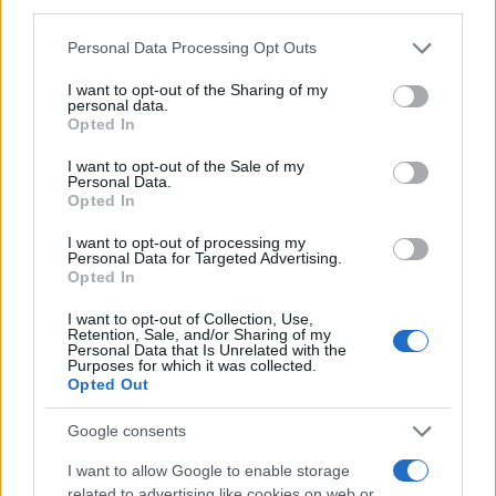
φυσιολογικά επίπεδα προβλέπονται από τον
third parties.
Αύγουστο έως τον Οκτώβριο σε μεγάλο μέρος της
Please note that this website/app uses one or more Google
Personal Data Processing Opt Outs
Ευρώπης», υπογραμμίζεται στην έκθεση.
services and may gather and store information including but
not limited to your visit or usage behaviour. You may click to
I want to opt-out of the Sharing of my
personal data.
grant or deny consent to Google and its third-party tags to
Opted In
«Αυτό μπορεί να μην είναι αρκετό για την πλήρη
use your data for below specified purposes in below Google
ανάκαμψη από το έλλειμμα (βροχοπτώσεων) που
consent section.
I want to opt-out of the Sale of my
Personal Data.
έχει συσσωρευτεί επί έξι και πλέον μήνες, αλλά θα
Opted In
μετριάσει τις κρίσιμες συνθήκες πολλών
I want to opt-out of processing my
περιοχών», εκτιμούν.
Personal Data for Targeted Advertising.
Opted In
Ήδη, οι βροχοπτώσεις από τα μέσα Αυγούστου
I want to opt-out of Collection, Use,
Retention, Sale, and/or Sharing of my
«μπορούν να μετριάσουν τις συνθήκες ξηρασίας»,
Personal Data that Is Unrelated with the
Purposes for which it was collected.
παρότι «σε ορισμένες περιοχές, καταιγίδες
Opted Out
προκάλεσαν ζημιές και μπορεί να περιόρισαν τα
Google consents
ευεργετικά αποτελέσματα».
I want to allow Google to enable storage
related to advertising like cookies on web or