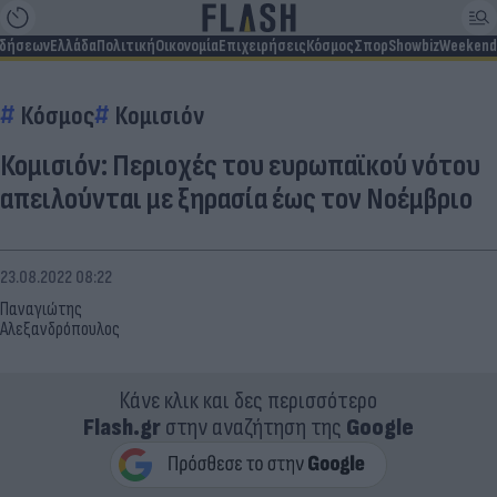
ιδήσεων
Ελλάδα
Πολιτική
Οικονομία
Επιχειρήσεις
Κόσμος
Σπορ
Showbiz
Weekend
Κόσμος
Κομισιόν
Κομισιόν: Περιοχές του ευρωπαϊκού νότου
απειλούνται με ξηρασία έως τον Νοέμβριο
23.08.2022 08:22
Παναγιώτης
Αλεξανδρόπουλος
Κάνε κλικ και δες περισσότερο
Flash.gr
στην αναζήτηση της
Google