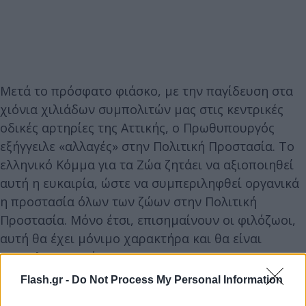
Μετά το πρόσφατο φιάσκο, με την παγίδευση στα
χιόνια χιλιάδων συμπολιτών μας στις κεντρικές
οδικές αρτηρίες της Αττικής, ο Πρωθυπουργός
εξήγγειλε «αλλαγές» στην Πολιτική Προστασία. Το
ελληνικό Κόμμα για τα Ζώα ζητάει να αξιοποιηθεί
αυτή η ευκαιρία, ώστε να συμπεριληφθεί οργανικά
η προστασία όλων των ζώων στην Πολιτική
Προστασία. Μόνο έτσι, επισημαίνουν οι φιλόζωοι,
αυτή θα έχει μόνιμο χαρακτήρα και θα είναι
αποτελεσματική.
Flash.gr -
Do Not Process My Personal Information
Ολόκληρη η ανακοίνωση του ελληνικού