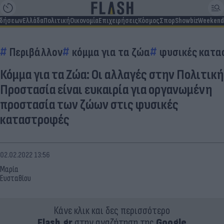
ιδήσεων
Ελλάδα
Πολιτική
Οικονομία
Επιχειρήσεις
Κόσμος
Σπορ
Showbiz
Weekend
Περιβάλλον
κόμμα για τα ζώα
φυσικές κατα
Κόμμα για τα Ζώα: Οι αλλαγές στην Πολιτική
Προστασία είναι ευκαιρία για οργανωμένη
προστασία των ζώων στις φυσικές
καταστροφές
02.02.2022 13:56
Μαρία
Ευσταθίου
Κάνε κλικ και δες περισσότερο
Flash.gr
στην αναζήτηση της
Google