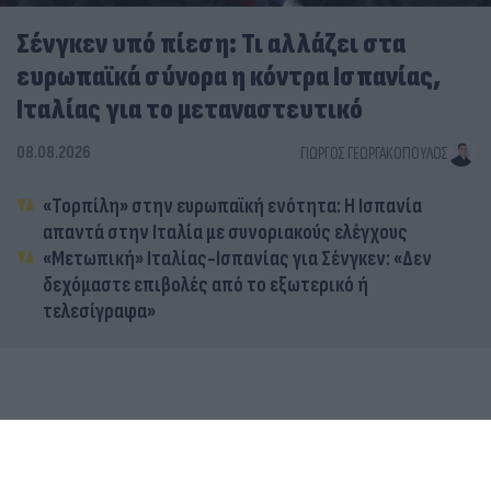
Σένγκεν υπό πίεση: Τι αλλάζει στα
ευρωπαϊκά σύνορα η κόντρα Ισπανίας,
Ιταλίας για το μεταναστευτικό
08.08.2026
ΓΙΏΡΓΟΣ ΓΕΩΡΓΑΚΌΠΟΥΛΟΣ
«Τορπίλη» στην ευρωπαϊκή ενότητα: Η Ισπανία
απαντά στην Ιταλία με συνοριακούς ελέγχους
«Μετωπική» Ιταλίας-Ισπανίας για Σένγκεν: «Δεν
δεχόμαστε επιβολές από το εξωτερικό ή
τελεσίγραφα»