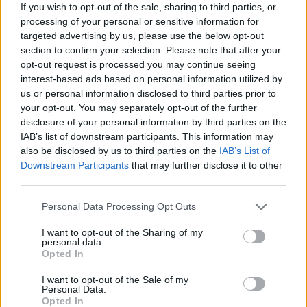
Κόμματος για τα Ζώα:
If you wish to opt-out of the sale, sharing to third parties, or
processing of your personal or sensitive information for
«Ο Νόμος 4662/2020, που ορίζει το πλαίσιο της
targeted advertising by us, please use the below opt-out
Πολιτικής Προστασίας, δεν αναφέρει ούτε μία φορά
section to confirm your selection. Please note that after your
opt-out request is processed you may continue seeing
τη λέξη “ζώο”. Αντίθετα, η “ζωή των ανθρώπων”
interest-based ads based on personal information utilized by
αναφέρεται δεκαοκτώ φορές.
us or personal information disclosed to third parties prior to
your opt-out. You may separately opt-out of the further
Κι όμως, σε συνέντευξη τύπου που έδωσε για τις
disclosure of your personal information by third parties on the
IAB’s list of downstream participants. This information may
φωτιές στις 12/8/2021, ο Πρωθυπουργός ένιωσε την
also be disclosed by us to third parties on the
IAB’s List of
ανάγκη να δηλώσει ότι “κυρίαρχος στόχος μας στις
Downstream Participants
that may further disclose it to other
φυσικές καταστροφές ήταν, είναι και θα είναι (sic) η
third parties.
προστασία της ζωής, των ανθρώπων, αλλά και των
Please note that this website/app uses one or more Google
Personal Data Processing Opt Outs
ζώων” (!). Τα ζώα προφανώς συμπεριλήφθηκαν
services and may gather and store information including but
στον πρωθυπουργικό λόγο καθ’ υπερβολή και
not limited to your visit or usage behaviour. You may click to
I want to opt-out of the Sharing of my
personal data.
grant or deny consent to Google and its third-party tags to
αυθαίρετα, λόγω του κύματος συμπάθειας που
Opted In
use your data for below specified purposes in below Google
είχαν προκαλέσει οι εικόνες και οι μαρτυρίες για
consent section.
I want to opt-out of the Sale of my
χιλιάδες απανθρακωμένα ζώα.
Personal Data.
Opted In