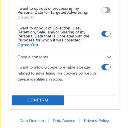
Μετά το πρόσφατο φιάσκο του αποκλεισμού στο
I want to opt-out of processing my
χιόνι εκατοντάδων οδηγών σε πολλές κεντρικές
Personal Data for Targeted Advertising.
Opted In
οδικές αρτηρίες της Αττικής, πάλι ο Πρωθυπουργός
διαβεβαίωσε το Υπουργικό Συμβούλιο ότι “θα
I want to opt-out of Collection, Use,
Retention, Sale, and/or Sharing of my
ακολουθήσουν άμεσα αλλαγές… ώστε να έχουμε
Personal Data that Is Unrelated with the
Purposes for which it was collected.
επιτροπές διαχείρισης κρίσεων που θα φέρουν
Opted Out
όλους τους εμπλεκόμενους με πολύ σαφή και
Google consents
ξεκάθαρα πρωτόκολλα”.
I want to allow Google to enable storage
Χρειάζονται πράγματι αλλαγές στους στόχους της
related to advertising like cookies on web or
device identifiers in apps.
Πολιτικής Προστασίας, στα οργανογράμματά της,
στα επιχειρησιακά της σχέδια, στη στελέχωση και
στην αξιολόγηση του έργου της.
CONFIRM
Εμείς, το Κόμμα για τα Ζώα, θεωρούμε πως αυτή
είναι μία μεγάλη ευκαιρία να μπουν τα ζώα στην
Data Deletion
Data Access
Privacy Policy
Πολιτική Προστασία: