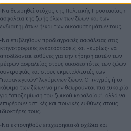
-Να θεωρηθεί στόχος της Πολιτικής Προστασίας η
ασφάλεια της ζωής όλων των ζώων και των
ενδιαιτημάτων ή/και των οικοσυστημάτων τους.
-Να επιβληθούν προδιαγραφές ασφάλειας στις
κτηνοτροφικές εγκαταστάσεις και –κυρίως- να
αποδίδονται ευθύνες για την τήρηση αυτών των
μέτρων ασφαλείας στους οικοδεσπότες των ζώων
συντροφιάς και στους εκμεταλλευτές των
“παραγωγικών” λεγόμενων ζώων. Ο πνιγμός ή το
κάψιμο των ζώων να μην θεωρούνται πια ευκαιρία
για “αποζημίωση του ζωικού κεφαλαίου”, αλλά να
επιφέρουν αστικές και ποινικές ευθύνες στους
ιδιοκτήτες τους.
-Να εκπονηθούν επιχειρησιακά σχέδια και