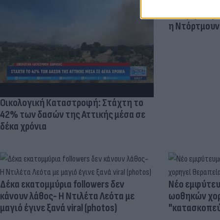
«Στην pole p
η Ντόρτμουν
Οικολογική Καταστροφή: Στάχτη το
42% των δασών της Αττικής μέσα σε
δέκα χρόνια
Δέκα εκατομμύρια followers δεν
Νέο εμφύτευμ
κάνουν λάθος- Η Ντιλέτα Λεότα με
ωοθηκών χορ
μαγιό έγινε ξανά viral (photos)
"κατασκοπεύ