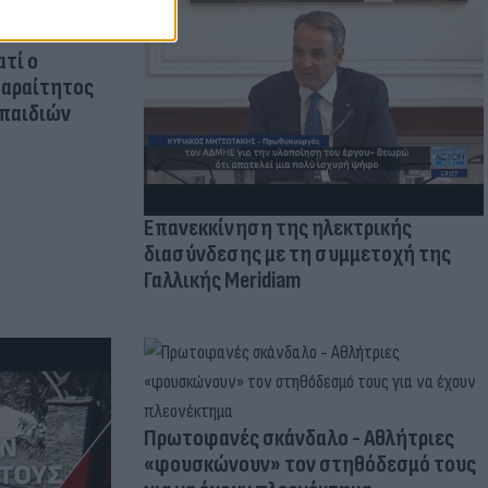
ατί ο
παραίτητος
 παιδιών
Επανεκκίνηση της ηλεκτρικής
διασύνδεσης με τη συμμετοχή της
Γαλλικής Meridiam
Πρωτοφανές σκάνδαλο - Aθλήτριες
«φουσκώνουν» τον στηθόδεσμό τους