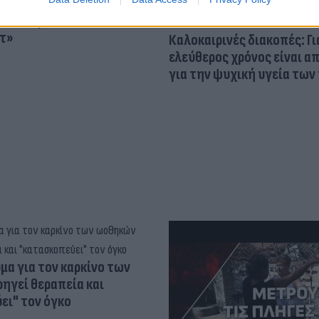
osition για Κωνσταντέλια
τ»
Καλοκαιρινές διακοπές: Γι
ελεύθερος χρόνος είναι α
για την ψυχική υγεία των
α για τον καρκίνο των
ηγεί θεραπεία και
ει" τον όγκο