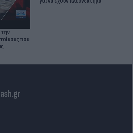
για να έχουν πλεονέκτημα
 την
ατοίκους που
υς
lash.gr