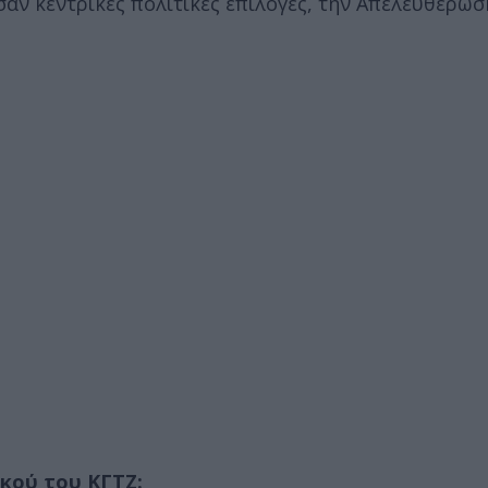
 σαν κεντρικές πολιτικές επιλογές, την Απελευθέρω
κού του ΚΓΤΖ: