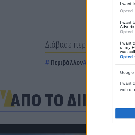
I want t
Opted 
I want 
Advertis
Opted 
Διάβασε περισσότερα
I want t
of my P
was col
Opted 
Περιβάλλον
Πολιτική
κόμμα
Google 
I want t
web or d
ΑΠΟ ΤΟ ΔΙΚΤΥΟ