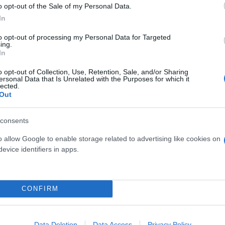
o opt-out of the Sale of my Personal Data.
In
to opt-out of processing my Personal Data for Targeted
ing.
In
o opt-out of Collection, Use, Retention, Sale, and/or Sharing
ersonal Data that Is Unrelated with the Purposes for which it
lected.
Out
 για τα ζώα
consents
o allow Google to enable storage related to advertising like cookies on
evice identifiers in apps.
CONFIRM
Data Deletion
Data Access
Privacy Policy