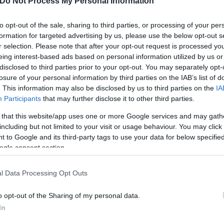
Do Not Process My Personal Information
τών για τα ζώα, ως εκπροσώπων του Κόμματος για τα
to opt-out of the sale, sharing to third parties, or processing of your per
formation for targeted advertising by us, please use the below opt-out s
r selection. Please note that after your opt-out request is processed y
ισμό των Πράσινων (ΠΡΑ) και του Κόμματος Πειρατ
eing interest-based ads based on personal information utilized by us or
disclosed to third parties prior to your opt-out. You may separately opt-
τον οικολογικό και φιλοζωικό χώρο (όπως π.χ. την
losure of your personal information by third parties on the IAB’s list of
. This information may also be disclosed by us to third parties on the
IA
Participants
that may further disclose it to other third parties.
στους Σωτήρη Βιώνη, Νάντια Βουγέση, Νίκο Δρίγκα
 that this website/app uses one or more Google services and may gath
ίτα Μανούσου, Δημήτρη Πέτρου, Άννα Πλειώνη-Ζηλ
including but not limited to your visit or usage behaviour. You may click 
 to Google and its third-party tags to use your data for below specifi
α, Αννίτα Τριανταφυλλοπούλου, Μυρτώ Τζώρτζου, 
ogle consent section.
 άλλους πολιτικούς χώρους.
l Data Processing Opt Outs
ερο
Flash.gr
στην αναζήτηση της
Google
o opt-out of the Sharing of my personal data.
In