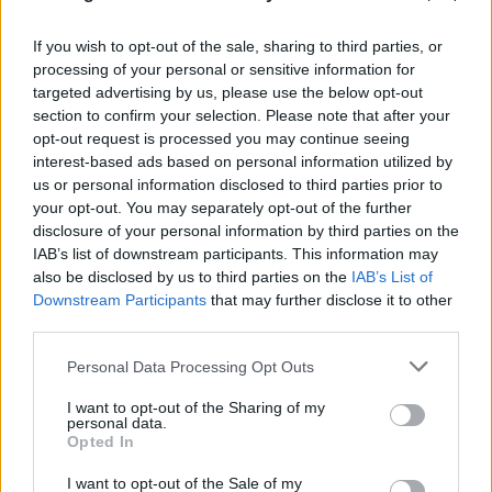
If you wish to opt-out of the sale, sharing to third parties, or
processing of your personal or sensitive information for
targeted advertising by us, please use the below opt-out
Πωλήτρια σε βρετανικό αεροδρόμιο η 46χρονη
section to confirm your selection. Please note that after your
opt-out request is processed you may continue seeing
που κατηγορείται για την υπόθεση της Marfin
interest-based ads based on personal information utilized by
us or personal information disclosed to third parties prior to
06.08.2026
ΕΛΈΝΗ ΚΑΡΑΘΆΝΟΥ
your opt-out. You may separately opt-out of the further
disclosure of your personal information by third parties on the
IAB’s list of downstream participants. This information may
also be disclosed by us to third parties on the
IAB’s List of
Downstream Participants
that may further disclose it to other
third parties.
Please note that this website/app uses one or more Google
Personal Data Processing Opt Outs
services and may gather and store information including but
not limited to your visit or usage behaviour. You may click to
I want to opt-out of the Sharing of my
personal data.
grant or deny consent to Google and its third-party tags to
Opted In
use your data for below specified purposes in below Google
consent section.
I want to opt-out of the Sale of my