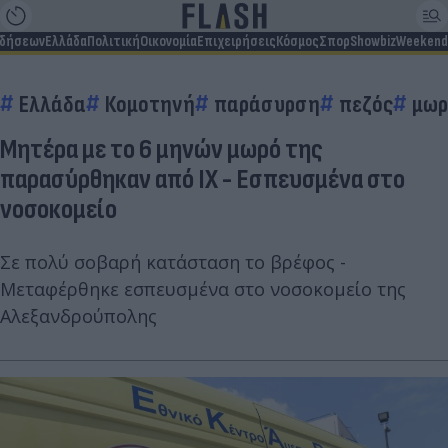
ιδήσεων
Ελλάδα
Πολιτική
Οικονομία
Επιχειρήσεις
Κόσμος
Σπορ
Showbiz
Weekend
Ελλάδα
Κομοτηνή
παράσυρση
πεζός
μωρ
Μητέρα με το 6 μηνών μωρό της
παρασύρθηκαν από ΙΧ - Eσπευσμένα στο
νοσοκομείο
Σε πολύ σοβαρή κατάσταση το βρέφος -
Μεταφέρθηκε εσπευσμένα στο νοσοκομείο της
Αλεξανδρούπολης