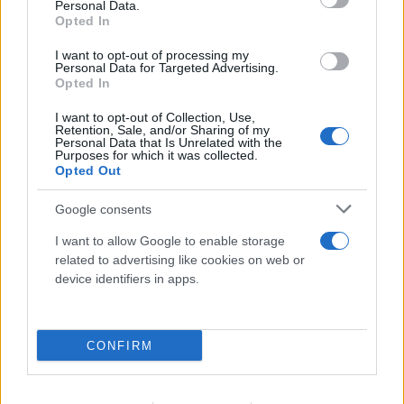
Personal Data.
Opted In
I want to opt-out of processing my
Personal Data for Targeted Advertising.
Opted In
I want to opt-out of Collection, Use,
Retention, Sale, and/or Sharing of my
Personal Data that Is Unrelated with the
Purposes for which it was collected.
Opted Out
Google consents
Αντιδράσεις στα social για το θάνατο του
κουταβιού που ζούσε με λύκους - Τι απαντά ο δρ
I want to allow Google to enable storage
related to advertising like cookies on web or
Ζωολογίας
device identifiers in apps.
06.08.2026
CONFIRM