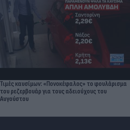
Τουρκία: Μετά το... φρένο για τα F-35 έρχονται
στο επίκεντρο τα Eurofighter