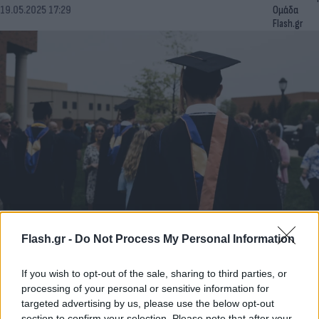
19.05.2025 17:29
Ομάδα
Flash.gr
Σκάνδαλο σε AEI της βόρειας Ελλάδας: Εργαζόταν
παράνομα για 18 χρόνια με συγγενικές «πλάτες»
Flash.gr -
Do Not Process My Personal Information
Αποκάλυψη από την Αρχή Διαφάνειας μετά από καταγγελία-
Συμμετείχε και σε χρηματοδοτούμενα ερευνητικά προγράμματα.
If you wish to opt-out of the sale, sharing to third parties, or
processing of your personal or sensitive information for
Συντακτική
targeted advertising by us, please use the below opt-out
09.04.2025 07:00
Ομάδα
section to confirm your selection. Please note that after your