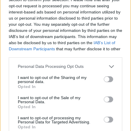
Flash.gr
opt-out request is processed you may continue seeing
interest-based ads based on personal information utilized by
us or personal information disclosed to third parties prior to
your opt-out. You may separately opt-out of the further
disclosure of your personal information by third parties on the
IAB’s list of downstream participants. This information may
also be disclosed by us to third parties on the
IAB’s List of
Downstream Participants
that may further disclose it to other
third parties.
Please note that this website/app uses one or more Google
Personal Data Processing Opt Outs
services and may gather and store information including but
not limited to your visit or usage behaviour. You may click to
I want to opt-out of the Sharing of my
Ο Έλον Μασκ μπλόκαρε κονδύλι 25.000 ευρώ για
personal data.
grant or deny consent to Google and its third-party tags to
Opted In
την ψυχολογική στήριξη ΛΟΑΤΚΙ μεταναστών
use your data for below specified purposes in below Google
consent section.
στην Ελλάδα
I want to opt-out of the Sale of my
Personal Data.
Opted In
Γιατί η υπηρεσία DOGE των ΗΠΑ, που βρίσκεται υπό τον
έλεγχο του Έλον Μασκ, μπλόκαρε κονδύλι που αφορά την
I want to opt-out of processing my
Ελλάδα.
Personal Data for Targeted Advertising.
Opted In
Συντακτική