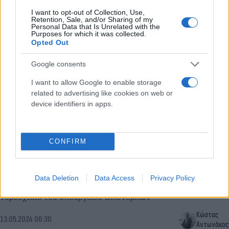
13.02.2025 19:36
Ομάδα
I want to opt-out of Collection, Use,
Flash.gr
Retention, Sale, and/or Sharing of my
Personal Data that Is Unrelated with the
Purposes for which it was collected.
Opted Out
Google consents
I want to allow Google to enable storage
related to advertising like cookies on web or
device identifiers in apps.
CONFIRM
Νέοι «κανόνες» για κονδύλια και επενδύσεις - Τι
αλλάζει με νομοσχέδιο του ΥΠΟΙΚ
Data Deletion
Data Access
Privacy Policy
Αλλαγές στο Πρόγραμμα Δημοσίων Επενδύσεων φέρνει
νομοσχέδιο του υπουργείου Οικονομικών
Κώστας
13.05.2024 06:30
Αντωνάκος