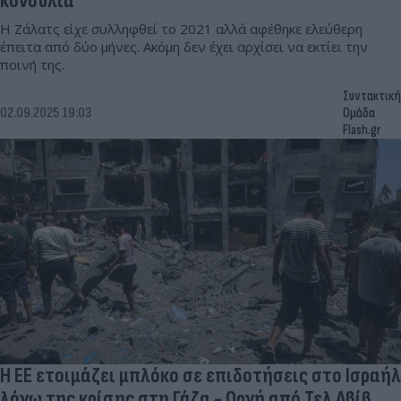
κονδύλια
Η Ζάλατς είχε συλληφθεί το 2021 αλλά αφέθηκε ελεύθερη
έπειτα από δύο μήνες. Ακόμη δεν έχει αρχίσει να εκτίει την
ποινή της.
Συντακτική
02.09.2025 19:03
Ομάδα
Flash.gr
Η ΕΕ ετοιμάζει μπλόκο σε επιδοτήσεις στο Ισραήλ
λόγω της κρίσης στη Γάζα - Οργή από Τελ Αβίβ