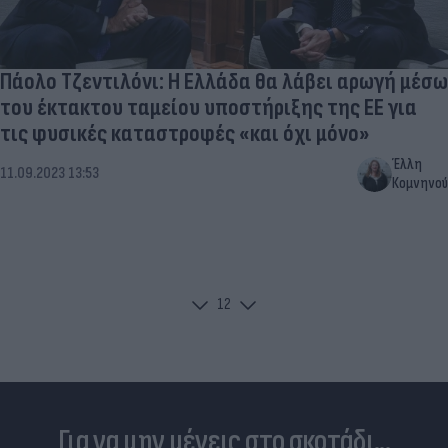
Πάολο Τζεντιλόνι: Η Ελλάδα θα λάβει αρωγή μέσω
του έκτακτου ταμείου υποστήριξης της ΕΕ για
τις φυσικές καταστροφές «και όχι μόνο»
Έλλη
11.09.2023 13:53
Κομνηνού
1
2
Για να μην μένεις στο σκοτάδι...