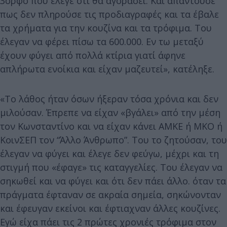
3ορφο που έλεγε ότι θα αγοράσει. Και απαντούσε
πως δεν πληρούσε τις προδιαγραφές και τα έβαλε
τα χρήματα για την κουζίνα και τα τρόφιμα. Του
έλεγαν να φέρει πίσω τα 600.000. Εν τω μεταξύ
έχουν φύγει από πολλά κτίρια γιατί άφηνε
απλήρωτα ενοίκια και είχαν μαζευτεί», κατέληξε.
«Το λάθος ήταν όσων ήξεραν τόσα χρόνια και δεν
μιλούσαν. Έπρεπε να είχαν «βγάλει» από την μέση
τον Κωνσταντίνο και να είχαν κάνει ΑΜΚΕ ή ΜΚΟ ή
ΚοινΣΕΠ τον “Άλλο Άνθρωπο”. Του το ζητούσαν, του
έλεγαν να φύγει και έλεγε δεν φεύγω, μέχρι και τη
στιγμή που «έφαγε» τις καταγγελίες. Του έλεγαν να
σηκωθεί και να φύγει και ότι δεν πάει άλλο. όταν τα
πράγματα έφταναν σε ακραία σημεία, σηκώνονταν
και έφευγαν εκείνοι και έφτιαχναν άλλες κουζίνες.
Εγώ είχα πάει τις 2 πρώτες χρονιές τρόφιμα στον