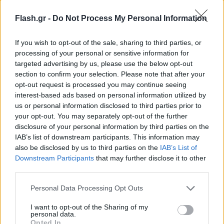
Και συμπλήρωσε: «Οι λογαριασμοί στην μαμά του,
Flash.gr -
Do Not Process My Personal Information
τον γαμπρό του και στην αδερφή του δεν είναι οι
μόνοι που έβαζε λεφτά. Και αυτό που λέει τώρα
If you wish to opt-out of the sale, sharing to third parties, or
είναι ότι “δεν ήταν και ανήλικοι όσοι έβαζαν
processing of your personal or sensitive information for
targeted advertising by us, please use the below opt-out
χρήματα, ας μην έβαζαν”. Πάει τώρα να μοιράσει
section to confirm your selection. Please note that after your
την ευθύνη και αυτό γιατί ξέρει καλά να χειρίζεται
opt-out request is processed you may continue seeing
την ψυχολογία του πλήθους. Έχουν γίνει πολλές
interest-based ads based on personal information utilized by
us or personal information disclosed to third parties prior to
δουλειές εκεί μέσα που δεν πρόκειται να βγάλει
your opt-out. You may separately opt-out of the further
ούτε η ΑΑΔΕ άκρη. Έχει βγάλει κάρτες σε αστέγους,
disclosure of your personal information by third parties on the
σε χρήστες που αυτή τη στιγμή μπορεί να είναι και
IAB’s list of downstream participants. This information may
νεκροί. Τα προηγούμενα χρόνια ο Κωνσταντίνος
also be disclosed by us to third parties on the
IAB’s List of
Downstream Participants
that may further disclose it to other
γλέντησε», δήλωσε η πρώην εθελόντρια της
third parties.
Κοινωνικής Κουζίνας.
Please note that this website/app uses one or more Google
Personal Data Processing Opt Outs
services and may gather and store information including but
«Δεν μας νοιάζει το ελάττωμα του Κώστα
not limited to your visit or usage behaviour. You may click to
I want to opt-out of the Sharing of my
personal data.
Πολυχρονόπουλου. Μας νοιάζει ότι το ήξεραν όλοι
grant or deny consent to Google and its third-party tags to
Opted In