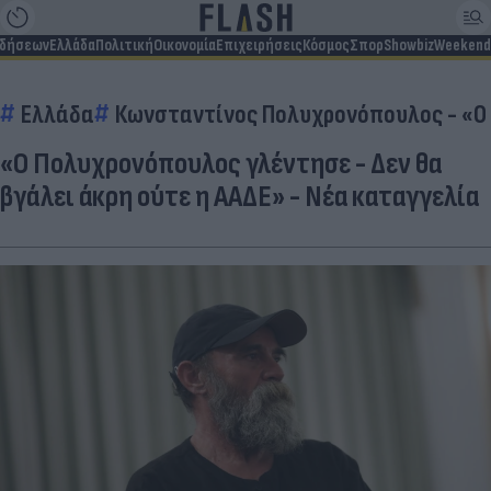
ιδήσεων
Ελλάδα
Πολιτική
Οικονομία
Επιχειρήσεις
Κόσμος
Σπορ
Showbiz
Weekend
Ελλάδα
Κωνσταντίνος Πολυχρονόπουλος - «Ο
«Ο Πολυχρονόπουλος γλέντησε - Δεν θα
βγάλει άκρη ούτε η ΑΑΔΕ» - Νέα καταγγελία